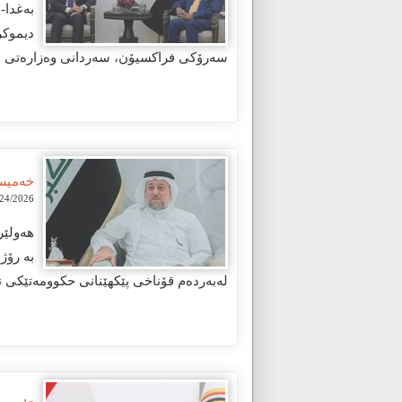
دیموکر
سەرۆکی فراکسیۆن، سەردانی وەزارەتی دەرە
خەمیس 
/2026 12:47:59 PM
بە رۆژ
لەبەردەم قۆناخی پێکهێنانی حکوومەتێکی ن