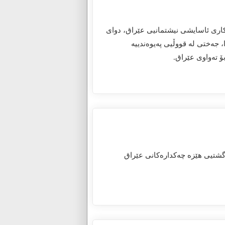
اری ٢٠٢٦، قاسم ئەعرەجی، ڕاوێژکاری ئاسایشی نیشتمانیی عێراق، دوای
، جەختی لە قووڵیی پەیوەندییە
ۆ تەواوی عێراق.
ندەی گشتیی هێزە چەکدارەکانی عێراق