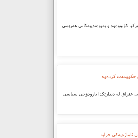
اری تورکیا کۆبووەوە و پەیوەندییەکانی هەرێمی
و حکوومەت کردەوە
زیرانی عێراق لە دیدارێکدا بارودۆخی سیاسی
 ئاماژەیەکی خراپە