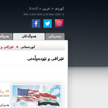
Kurdî
كوردی
عربي
■
■
THU, 6 AUG 2026 12:18 Erbil, GMT +3
سەرەکی
هەواڵەکان
هەواڵە
■
کوردستانی
عێراقی و ن
عێراقی و نێوده‌وڵه‌تی
48 ڕێککەوتن لە کەرتە جیاوازەکان لە نێوان عێراق و ئەمریکا واژۆ کران
/2026 12:06:47 PM