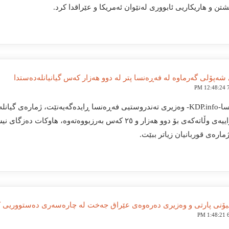
شتن و هاریکاریی ئابووری لەنێوان ئەمریکا و عێراقدا کرد.
شه‌پۆلی گه‌رماوه‌ له‌ فەڕه‌نسا پتر لە دوو هه‌زار كه‌س گیانیانله‌ده‌ستدا
7
فەڕەنسا-KDP.info- وەزیری تەندروستیی فەڕەنسا ڕایدەگەیەنێت، ژمارە
ئەم دواییەی وڵاتەکەی بۆ دوو هەزار و ٢٥ کەس بەرزبووەتەو
رەی قوربانیان زیاتر ببێت.
ۆنی پارتی و وەزیری دەرەوەی عێراق جەخت لە چارەسەری دەستووریی ک
6