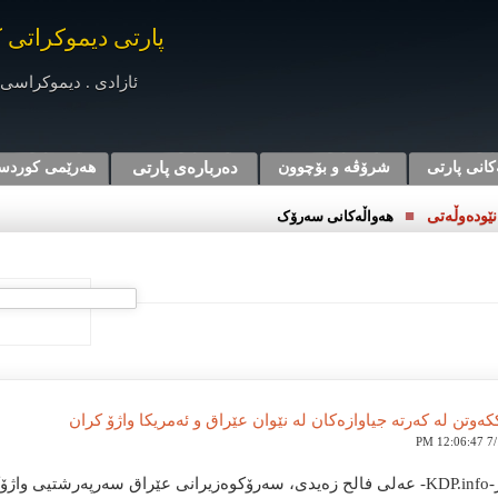
پارتی دیموکراتی 
ئازادی . دیموکراسی 
کانی پارتی
شرۆڤه‌ و بۆچوون
دەربارەی پارتی
هه‌رێمی کوردس
■
ێوده‌وڵه‌تی
هەواڵەکانی سەرۆک
7/18