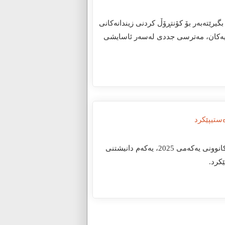
یست بگیرێتەبەر بۆ کۆنتڕۆڵ کردنی زیندانەکانی
نییەکان، مەترسی جددی لەسەر ئاسایشی
هەولێر-KDP.info- کاتژمێر 01:15 خولەکی دوانیوەڕۆی ئەمڕۆ دووشەممە، 29ـی کانوونی یەکەمی 2025، یەکەم دانیشتنی