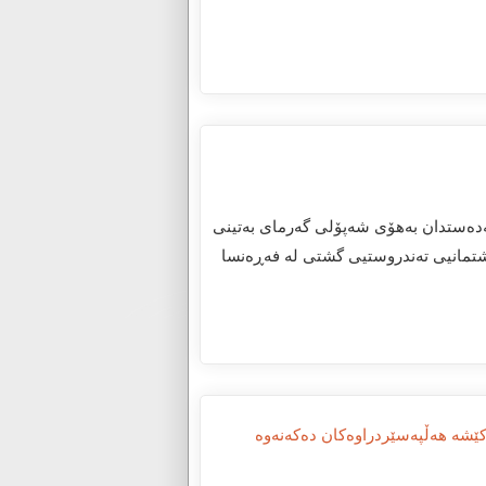
ی گیانلەدەستدان بەهۆی شەپۆلی گەرمای بەتینی
ە، هاوکات دەزگای نیشتمانیی تەندروستیی گشتی لە فەڕەنسا
ێشە هەڵپەسێردراوەکان دەکەنەوە