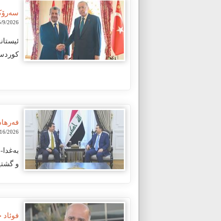
سەرۆک 
/9/2026 3:38:29 PM
کوردست
فەرھاد
/2026 8:40:00 PM
و گشتی
فوئاد 