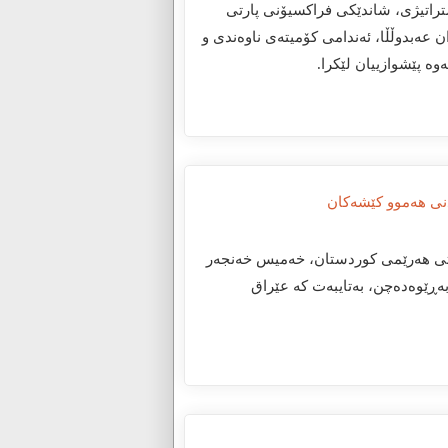
 و ستراتیژی، شاندێکی فراکسیۆنی پارتی
 عەبدوڵڵا، ئەندامی کۆمیتەی ناوەندی و
ە پێشوازییان لێکرا.
نی هەموو کێشەکان
حکوومەتی هەرێمی کوردستان، خەمیس خەنجەر
بەڕێوەدەچن، بەتایبەت کە عێراق