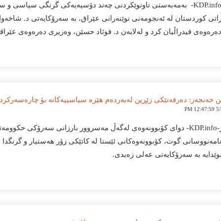
بەغدا-KDP.info- بەمەبەستی تاوتوێکردنی چەند دۆسیەیەکی گرنگی سیاسی
اتی کوردستان لە ئەنجومەنی نوێنەرانی عێراق، بە سەرۆکایەتی د. شاخەوان
وەی فیدراڵیان کرد و لەلایەن د. فوئاد حسێن، وەزیری دەرەوەی عێراقەو
خەنجەر: دەرفەتێکی زێڕین لەبەردەم هێزە سیاسییەکانە بۆ چارەسەرکرد
5/24
هەولێر-KDP.info- دوای کۆبوونەوەی لەگەڵ مەسروور بارزانی سەرۆکی 
نامەنووسانی گوت، کۆبوونەوەکانی ئێستا لە کاتێکی زۆر هەستیار و گرنگدا 
وێدایە بە سەرۆکایەتی عەلی زەیدی.