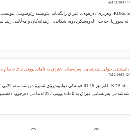
1/21
بەغدا-KDP.info- وەزیری دەرەوەی عێراق رایگەیاند، پێویستە ڕێوشوێنی پێو
ە سووریا، جەختی لەوەشکردەوە، شکاندنی زیندانەکان و هەڵاتنی زیندا
نیشتنی خولی شەشەمی پەرلەمانی عێراق بە ئامادەبوونی 292 ئەندام دەستیپێکرد
12/29/
ی پەرلەمانی عێراق بە ئامادەبوونی 292 ئەندامی دەرچوو، دەستیپێکرد.