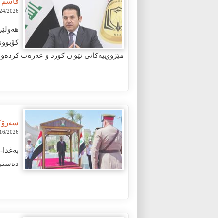
قاسم ئ
/2026 12:32:09 PM
کۆبوون
مێژووییەکانی نێوان کورد و عەرەب کردەوە
سەرۆکو
/2026 12:40:51 PM
دەستبە