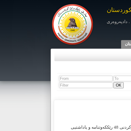
کوردستان
. دادپەروەری
تان
هەولێر-KDP.info- عەلی فالح زەیدی، سەرۆکوەزیرانی عێراق سەرپەرشتیی واژۆکردنی 48 رێککەوتنامە و یاداشتیی