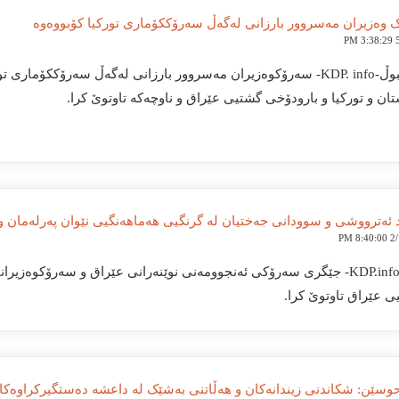
وەزیران مەسروور بارزانی لەگەڵ سەرۆککۆماری تورکیا کۆبووەوە
5
ئیستانبوڵ-KDP. info- سەرۆکوەزیران مەسروور بارزانی لەگەڵ سەرۆککۆم
ان و تورکیا و بارودۆخی گشتیی عێراق و ناوچەکە تاوتوێ کرا.
 ئەترووشی و سوودانی جەختیان لە گرنگیی ھەماھەنگیی نێوان پەرلەمان 
2/16
بەغدا-KDP.info- جێگری سەرۆکی ئەنجوومەنی نوێنەرانی عێراق و سەرۆکوە
ی عێراق تاوتوێ کرا.
حوسێن: شکاندنی زیندانەکان و هەڵاتنی بەشێک لە داعشە دەستگیرکراوەکان