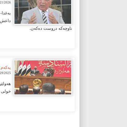
/2026 11:30:17 AM
داعش ل
ناوچەکە دروست دەکەن.
یەکەم دا
2025 2:26:58 PM
خولی شەشەم