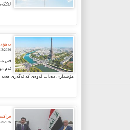
لێکگەی
به‌هۆی 
/3/2026 12:48:24 PM
هۆشداری دەدات لەوەی کە ئەگەری هەیە ژما
فراکسی
/8/2026 1:48:21 PM