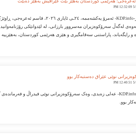
ەعرەجی: هەرێمی کوردستان بەهێز بێت عێراقیش بەهێز دەبێت
5/24
هەولێر-KDP.info- ئەمرۆ یەکشەممە، ٢٤ـی ئای
ەوەی لەگەڵ سەرۆکوەزیران مەسروور بارزانی، لە لێدوانێکی رۆژنامەوانیدا
 و رایگەیاند، پاراستنی سەقامگیری و هێزی هەرێمی کوردستان، بەهێزییە ب
ەزیرانی نوێی عێراق دەستبەکار بوو
5/16
بەغدا-KDP.info- عەلی زەیدی، وەک سەرۆکوەزیرانی نوێی فیدراڵ و فەرما
کار بوو.