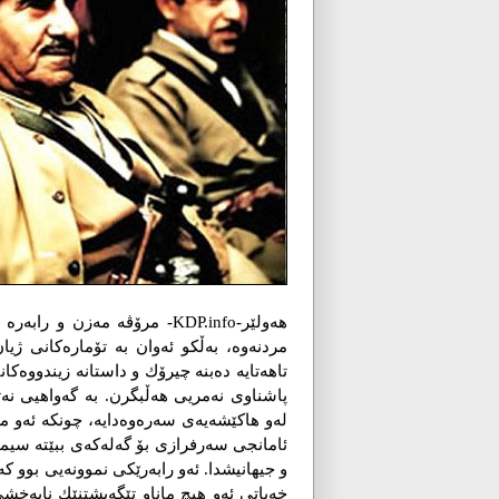
هه‌ولێر-KDP.info- مرۆڤه‌ مه‌زن 
مردنه‌وه‌، به‌ڵكو ئه‌وان به‌ تۆماره‌كانی ژ
تاهه‌تایه‌ ده‌بنه‌ چیرۆك و داستانه‌ زیندووه‌كا
پاشناوی نه‌مریی هه‌ڵبگرن. به‌ گه‌واهیی نه
له‌و هاكێشه‌یه‌ی سه‌ره‌وه‌دایه‌، چونكه‌ ئه‌و 
ئامانجی سه‌رفرازی بۆ گه‌له‌كه‌ی ببێته‌ سیمب
و جیهانیشدا. ئه‌و رابه‌رێكی نموونه‌یی بوو كه‌ 
خه‌باتی ئه‌و هیچ ماناو تێگه‌یشتنێك نابه‌خشێ. 