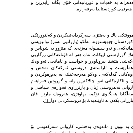
دەرانە بە خەبات و قوربانیدانی خۆی بگاتە راپەڕین و
هەرێمی كوردستاندا بەرقەرارە.
وونێكی پاك و به‌هێزی سه‌ركردایه‌تییكردن و كەلتوورێكی
دستان جێهێشتووە، بەڵكو (بارزانیی نەمر) توانیویه‌تی
تمانەكەی و ئەو سیمبولە مەزنەی كە مێژوو بە شوناس و
ك گوزارشتی لێبكات. نەك هەر لە قۆناغەكانی رزگاریی
ەكەشی هێشتا بیروباوەڕ و خواست و ئامانجی ئەو وەك
 هەڵوێست و ئاراستەی دروستی ئەركەكان نەخش و
نەوەكانی گەلەكەی، وەكو مەرجەعێك، بە پەیڕەوكردن و
ن و ئاكارەكانی ئەو، چالاكترین وانە و گوڕوتین فەراهەم
اروانی تەندروستی ژیان و پارێزراوی قەوارەی سیاسی و
ڵگادا هەنگاوی تۆكمە بهاوێژن، هه‌روه‌ك مارتن ڤان
ارزانی بكەن بە ئاوێنەیەك بۆ دروستكردنی دواڕۆژ.
نای بە بوون و مانەوەی بەخشی، کاروانی سەرکەوتنی بۆ