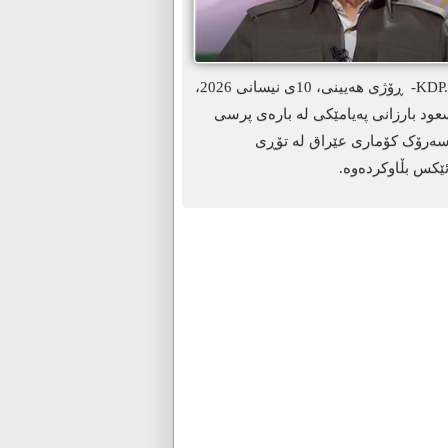
ھەولێر-KDP. info- ڕۆژی هەیینی، 10ی نیسانی 2026،
د بارزانی پەیامێکی لە بارەی پرسی
سەرۆک کۆماری عێراق لە تۆڕی
ێکس بڵاوکردەوە.