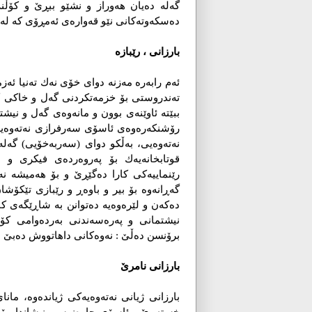
گەلە دەیان هەوراز و نشێو ببڕێ و كۆڵنە
دەسكەوتەكانی نێو قەوارەی ئەمڕۆی كە لە 
بارزانی ، رێبازه‌
ئەم رابەرە مەزنە دوای خۆی نەك تەنیا ئەزم
ته‌ندروستی بۆ خزمەتكردنی گەل و خاكی كور
ببێتە ئاوێنەی بوون و مانەوەی گەل و نیش
رۆشنكەرەوه‌ی ئاسۆی سەرفرازی نەتەوەیە
نەتەوەیی، بەڵكو دوای (سەربەخۆیی) گەل
قوتابخانەیەك بۆ پەروەردەی فیكری و
رێنماییەكی كارا دەگێڕێ‌ و بۆ هەمیشە 
گەڕانەوە بۆ بیر و باوەڕ و رێبازی تێكۆشا
دەكەن و لێرەوەیە دەتوانن بە شاڕێگەی ك
نیشتمانی و پەرەسەندنی بەردەوامی كۆمە
برۆنسن ده‌ڵێ : نەوەكانی داهاتووش دەبێ ب
بارزانی نامرێ
بارزانی ژیانی نەتەوەیەکی ژیانده‌وە، ما