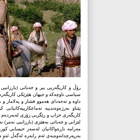
رۆڵ و كاریگەریی بیر و خەباتی (بارزانی
سیاسی ناوچەكە و جیهان هێزێكی كاریگەره‌
داوە و تەحەدای هەموو فشار و پەلامار و ملم
پێناو بەرژەوەندییە تەماعكارییەكانیانی
كاریگەری خراپ و رێگریی زۆری لەبەردەم پ
لێزانی و خەباتی بەهێزی (بارزانیی نەمر) ن
مەرامە ناڕەواكانیان لەسەر حیسابی كور
بەرپەرچدانەوەیەی ئەم رابەرە لەگەڵ ئەو 