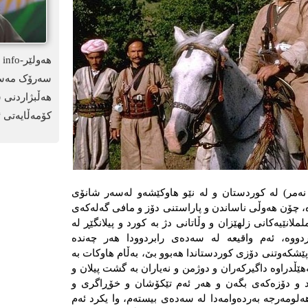
سەرۆک مەسعو
هەڵبژاردنی 
کۆمەڵایەتی ئ
ی نەمر) لە كوردستان و لە نێو هاوكێشەو لەسەر شانۆی
، چۆن هەوڵی ناساندن و پاراستنی دۆز و مافی گەلەكەی
لانێیەكانی زلهێزان و وڵاتانی دژ بە كورد و پیلانگێڕ لە
 كردووە، ئەم واقیعە لە سەدەی رابردوودا هەر چەندە
ێشكەوتنی دۆزی كوردستاندا هەبوو بێ، بەڵام هاوكات بە
ەهێڵدراوە داگیركەران و دوژمن و نەیاران بە گشت پیلان و
د و دۆزەكەی بگەن و هەر ئەم تێكۆشان و خۆڕاگری و
هەلومەرجە بەردەوامەدا لە سەدەی بیستەم، وا یكرد ئەم