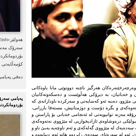
سەرۆک مەسعو
بۆردومانکرد
کۆمەڵایەتی ئ
دەقی پەیامی
و رابه‌ره‌ وه‌رچه‌رخێنه‌ره‌كان هه‌رگیز ناچنه‌ دووتوێی مانا باوه‌كانی
یان و خه‌باتیان، به‌ دیرۆكی هه‌ڵوێست و ده‌سكه‌وته‌كانیان
پەیامی سەرۆک
نی مێژوو، ده‌بنه‌ ئه‌و كه‌سایه‌تی و سه‌ركرده‌ ناودارانه‌ی كه‌
بۆردومانکردنی
‌ته‌وه‌كه‌ی و بگره‌ دۆست و دوژمنانیش، مسته‌فا بارزانی،
مرۆڤه‌ مه‌زنه‌ توانیویه‌تی له‌ ئه‌نجامی خه‌باتی بۆ پاراستن و
ولێكی دره‌وشاوه‌ی‌ ئازادیخوازیی له‌ مێژووی نه‌ته‌وه‌كه‌ی
سه‌ده‌یه‌ك له‌ مێژووی گه‌له‌كه‌ی و ئه‌م ناوچه‌یه‌ به‌بێ ناو و
ئه‌و له‌ سه‌ره‌تای سه‌ده‌ی رابردوو هاته‌ ئه‌م دنیایه‌وه ‌و