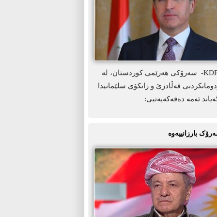
ھەولێر-KDP.info- سەرۆکی ھەرێمی کوردستان، لە
ومانکردنی قەڵادزێ و زانکۆی سلێمانیدا
ەیاند ئەمە دەقەکەیەتیی:
ەرۆک بارزانییەوە