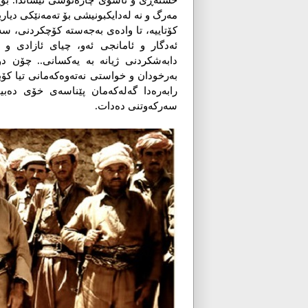
خستەڕێ و ئاسۆی چارەنوسی نیشاندا. بۆیه‌ش
مەرگ و نە لەدایکبونیشی بۆ تەمەنێکی دیاری
کۆتاییه‌، تا وادەی بەجەستە کۆچکردنی، سەرک
ئەدگار و ئامانجی ئه‌و‌، چیای ئازادی 
دابەشکردنی ژیانە بە یەکسانی.. چۆن دوێن
بەرخودان و خواستی نەتەوەکەمانی تیا کۆببو
رابه‌ر‌ه‌دا گه‌له‌كه‌مان پێناسەی خۆی د
سەرکەوتنی دەدات.