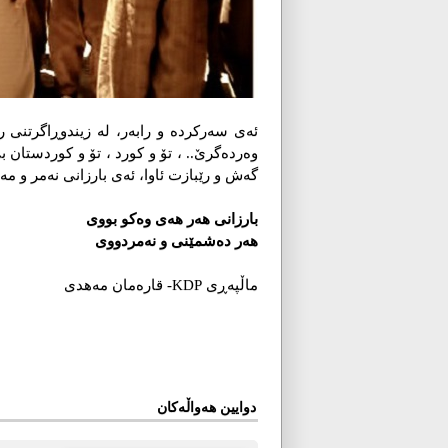
ئەی سەرکردە و رابەر، لە زیندوڕاگرتنی ر
وەردەگرێ.. ، تۆ و كورد ، تۆ و كوردستان 
گەش و رێبازت ئاوا، ئەی بارزانی نەمر و مەزن، ل
بارزانی هه‌ر هه‌ی وه‌كو بووی
هه‌ر ده‌شمێنی و نه‌مردووی
ماڵپه‌ڕی KDP- قاره‌مان مه‌هدی
دوایین هەواڵەکان