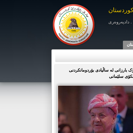
کوردستان
. دادپەروەری
تان
 بارزانی لە ساڵیادی بۆردومانکردنی
نکۆی سلێمانی