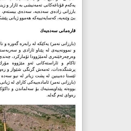
یه‌كه‌م قۆناغه‌كانی ته‌مه‌نیشی به‌ ئازار 
بارزانی زادەی سەدەیە، سەدەی بیستەم، 
بێ وێنەیە، كەسایەتییەكە هەموو ژیانی پ
قاره‌مانی سه‌ده‌یه‌ك
(بارزانی نەمر) یەكێكە لە رابەرە گەورە و 
و نموونەییەی لە پێناو ئازادی و سه‌ربه‌س
وەرچەرخێنەری لەمێژوودا تۆماركرد، چەند
ئاكام و ئاراستەكانی ئەو مێژووە مۆرك 
پرشنگدەدات، ئەمەش گرنگی شێواز و رەوتی
ئێستا دەبینین لە پشت زیاتر لە نیو سەدە خ
(بارزانی نه‌مر) ئامادەییەكی كارای لە ژیا
بووەتە پێداویستیەك بۆ سه‌لماندن و داك
رەوای ئەم گەلە.