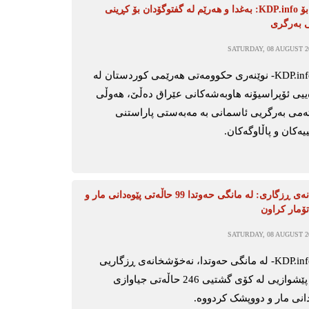
لیوا فایق بۆ KDP.info: بەغدا و هەرێم لە گفتوگۆدان بۆ کڕینی
 بەرگری
SATURDAY, 08 AUGUST 20
هەولێر-KDP.info- نوێنەری حکوومەتی هەرێمی کوردستان لە
ییی ئۆپراسیۆنە هاوبەشەکانی عێراق دەڵێ، هەوڵی
ەمی بەرگریی ئاسمانی بە مەبەستی پاراستنی
ەکان و پاڵاوگەکان.
نەخۆشخانەی ڕزگاری: لە مانگی حەوتدا 99 حاڵەتی پێوەدانی مار و
ۆمار کراون
SATURDAY, 08 AUGUST 20
هەولێر-KDP.info- لە مانگی حەوتدا، نەخۆشخانەی ڕزگاریی
فێرکاری پێشوازیی لە کۆی گشتیی 246 حاڵەتی جیاوازی
نی مار و دووپشک کردووە.