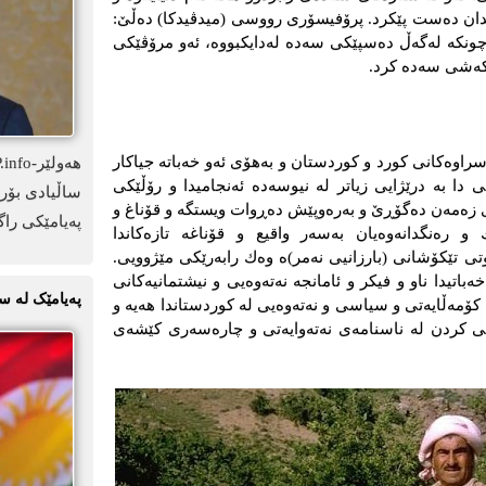
و زیندان ده‌ست پێكرد. پرۆفیسۆری رووسی (میدڤیدكا) دەڵێ:
چونكە لەگەڵ دەسپێكی سەدە لەدایكبووە، ئەو مرۆڤێكی
ێشكەشی سەدە كرد.
ناسراوەكانی كورد و كوردستان و بەهۆی ئەو خەباتە جیاكار
تی دا بە درێژایی زیاتر لە نیوسەدە ئەنجامیدا و رۆڵێكی
ساڵیادی بۆرد
ی زەمەن دەگۆڕێ و بەرەوپێش دەڕوات ویستگە و قۆناغ و
پەیامێکی راگ
و رەنگدانەوەیان بەسەر واقیع و قۆناغە تازەكاندا
 تێكۆشانی (بارزانیی نەمر)ه‌ وەك رابەرێكی مێژوویی.
ەباتیدا ناو و فیكر و ئامانجە نەتەوەیی و نیشتمانیەكانی
پەیامێک لە س
نی كۆمەڵایەتی و سیاسی و نەتەوەیی لە كوردستاندا هەیە و
ۆكی كردن لە ناسنامەی نەتەوایەتی و چارەسەری كێشەی