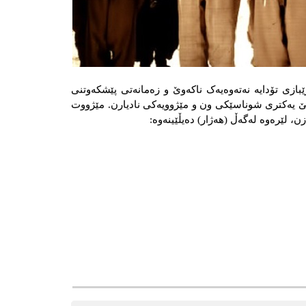
ێبازی تۆدایە نەتەوەیەک ناکەوێ و زەمانەتی پێشکەوتنی
بێ‌ یەكتری شوناسێكی ون و مێژوویەكی نادیارن. مێژووت
ێره‌وه‌ له‌گه‌ڵ (هه‌ژار) ده‌یڵێینه‌وه‌: