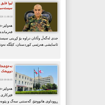
سیستەمی
26 11:08:18
فەرماندە
جدی لەگەڵ وڵاتان دراوە بۆ کڕینی سیست
ئاسایشی هەرێمی کوردستان، کێڵگە نەوتیی
دووپشک ت
26 09:08:05
ڕووداوی هاتووچۆ، گەستنی سەگ و پێوەدا