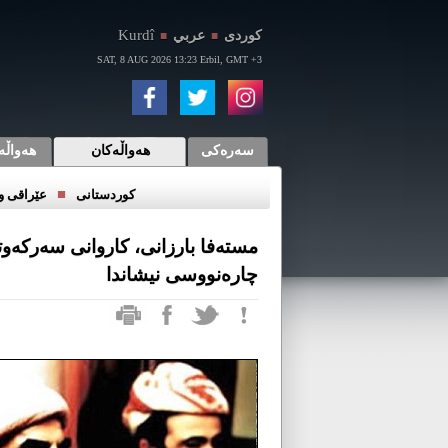
Kurdî
كوردی
عربي
■
■
SAT, 8 AUG 2026 13:23 Erbil, GMT +3
سەرەکی
هەواڵەکان
هەواڵە
■
کوردستانی
عێراقی و 
مسته‌فا بارزانی، کاروانی سەرکەوت
چارەنووسی نیشاندا