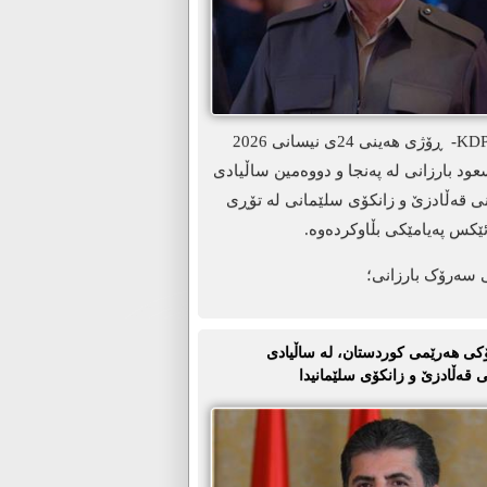
ھەولێر-KDP.info- ڕۆژی هەینی 24ی نیسانی 2026
د بارزانی لە پەنجا و دووەمین ساڵیادی
نی قەڵادزێ و زانکۆی سلێمانی لە تۆڕی
ێکس پەیامێکی بڵاوکردەوە.
 سەرۆک بارزانی؛
ی ھەرێمی کوردستان، لە ساڵیادی
 قەڵادزێ و زانکۆی سلێمانیدا