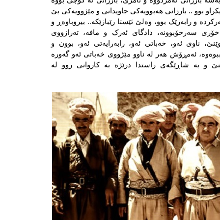
ه‌ بارزانی نه‌مردووه‌ و نامرێ، بارزانی نە کۆچی بووە
کراو بوو .. بارزانی هەبوویەکی جاویدانی و مێژوویەکی بێ
ردە و رابەرێک بوو، وەلێ ئێستا رێبازێکه‌.. بیروباوەڕ و
و خۆری سەرخۆبوونە، دادگای ئەرک و مافە، تەرازووی
ێ، ناوی ئه‌و، خەباتی ئه‌و، رابەرایەتی ئه‌و، بوون و
ەوە، ئەمڕۆش هه‌ر له‌ ناوو مێژووی خه‌باتی ئه‌و گه‌وره‌
ەبینێ و به‌ شاڕێگەی راستدا درێژە بە کاروانی روو لە