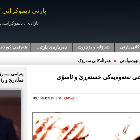
پارتی دیموکراتی 
ئازادی . دیموکراسی 
کانی پارتی
شرۆڤه‌ و بۆچوون
دەربارەی پارتی
هه‌رێمی کوردس
■
نێوده‌وڵه‌تی
هەواڵەکانی سەرۆک
پەیامی سەرۆک
نی نه‌ته‌وه‌یه‌كی خستەڕێ و ئاسۆی
قەڵادزێ و زا
FRI, 1 MAR 2019 12:58
|
KDP.info