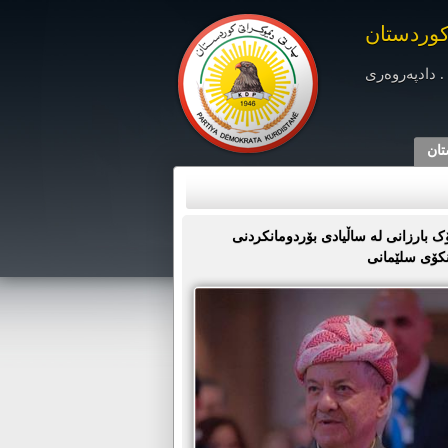
کوردستان
. دادپەروەری
تان
 بارزانی لە ساڵیادی بۆردومانکردنی
نکۆی سلێمانی