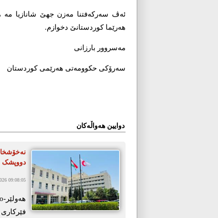
ئەڤ سەرکەفتنا مەزن جهێ شانازیا مە هە
هەرێما کوردستانێ دخوازم.
مەسروور بارزانی
سەرۆکی حکوومەتی هەرێمی کوردستان
دوایین هەواڵەکان
دووپشک ت
26 09:08:05