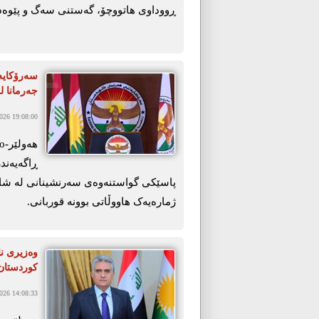
ڕووداوی هاتووچۆ، گەستنی سەگ و پێوەدا
سەرۆکایە
جەرمانا ل
26 19:08:00
ڕاگەیەندر
پاسێکی گواستنەوەی سەرنشینانی لە شاری 
ژمارەیەک ھاووڵاتی بوونە قوربانی.
وەزیری نا
کوردستان 
26 14:08:33