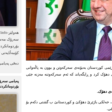
سەرۆک مەسعو
بۆردومانکرد
کۆمەڵایەتی ئ
دەقی پەیامی
ەتی ھەرێمی کوردستان بەبۆنەی سەرکەوتن و بوون بە پاڵەوانی
ەی دھۆک کرد و ڕایگەیاند کە ئەم سەرکەوتنە مەزنە جێی
پەیامی سەرۆک
بۆردومانکردنی
ەی دهۆک.
کێ، خەلکی باژێرێ دهۆکێ و کوردستانێ ب گشتی دکەم بۆ
ڤی.