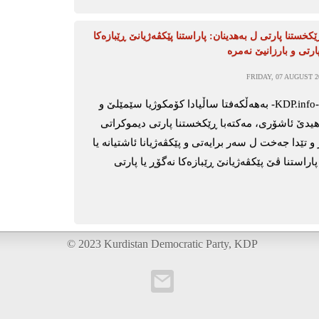
کخستنا پارتی ل بەهدینان: پاراستنا پێکڤەژیانێ ڕێبازەکا
ارتی و بارزانیێ نەمرە
FRIDAY, 07 AUGUST 20
بەهدینان-KDP.info- بەهەڵکەفتا ساڵیادا کۆمکوژیا سێمێلێ و
یدێ ئاشۆری، مەکتەبا ڕێکخستنا پارتی دیموکراتی
تێدا جەخت ل سەر برایەتی و پێکڤەژیانا ئاشتیانە یا
اراستنا ڤێ پێکڤەژیانێ ڕێبازەکا نەگۆڕ یا پارتی
© 2023 Kurdistan Democratic Party, KDP