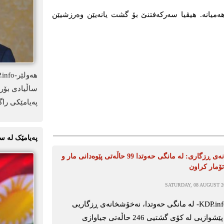
میانە. هیڤیا سەرکەفتنێ بۆ گشت یانەیێن وەرزشیێن
ساڵیادی بۆرد
پەیامێکی راگ
پەیامێک لە س
نەخۆشخانەی ڕزگاری: لە مانگی حەوتدا 99 حاڵەتی پێوەدانی مار و
ۆمار کراون
SATURDAY, 08 AUGUST 20
هەولێر-KDP.info- لە مانگی حەوتدا، نەخۆشخانەی ڕزگاریی
فێرکاری پێشوازیی لە کۆی گشتیی 246 حاڵەتی جیاوازی