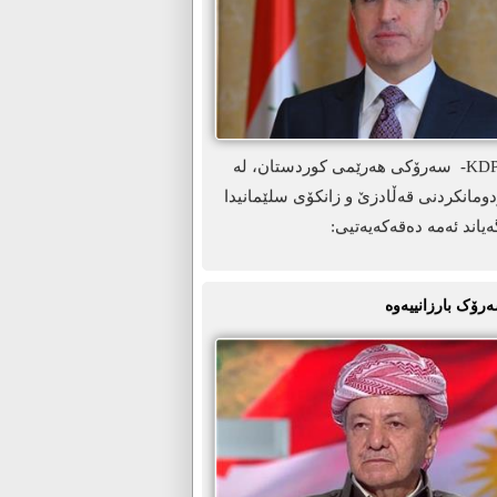
ھەولێر-KDP.info- سەرۆکی ھەرێمی کوردستان، لە
ومانکردنی قەڵادزێ و زانکۆی سلێمانیدا
ەیاند ئەمە دەقەکەیەتیی:
ەرۆک بارزانییەوە