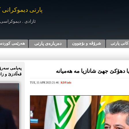
پارتی دیموکراتی 
ئازادی . دیموکراسی 
کانی پارتی
شرۆڤه‌ و بۆچوون
دەربارەی پارتی
هه‌رێمی کوردس
پەیامی سەرۆک
ا دهۆكێ جهێ شانازیا مە هەمیانە
قەڵادزێ و زا
TUE, 15 APR 2025 21:46
|
KDP.info