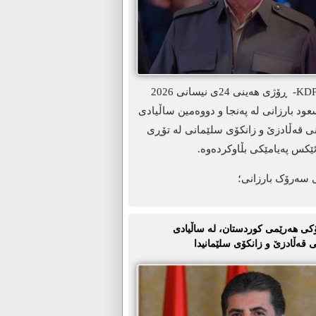
ھەولێر-KDP.info- ڕۆژی هەینی 24ی نیسانی 2026
د بارزانی لە پەنجا و دووەمین ساڵیادی
نی قەڵادزێ و زانکۆی سلێمانی لە تۆڕی
ێکس پەیامێکی بڵاوکردەوە.
 سەرۆک بارزانی؛
ی ھەرێمی کوردستان، لە ساڵیادی
 قەڵادزێ و زانکۆی سلێمانیدا