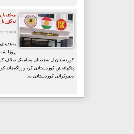
مەکتەبا ڕێ
نەگۆڕ یا پ
26 12:08:08
ڕۆژا شەه
کوردستان ل بەهدینان پەیامەک بەلاڤ کر و 
پێکهاتەیێن کوردستانێ کر، و ڕاگەهاند کو پ
دیموکراتی کوردستانێ یە.