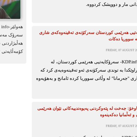
نی مار و دووپشک کردووە.
تیی هەرێمی کوردستان سەرکۆنەی تەقینەوەکەی شاری
سەرۆک مەسعو
ە سووریا دەکات
هەڵبژاردنی 
FRIDAY, 07 AUGUST 20
کۆمەڵایەتی ئ
ھەولێر-KDP.info- سەرۆکایەتیی ھەرێمی کوردستان، لە
اوێکدا بە توندی سەرکۆنەی ئەو تەقینەوەیەی کرد کە
"جەرمانا" لە وڵاتی سووریا کردە ئامانج و بەھۆیەوە
وخۆ: جەخت لە پتەوکردنی پەیوەندییەکانی نێوان هەرێمی
و ئەڵمانیا دەکەینەوە
FRIDAY, 07 AUGUST 20