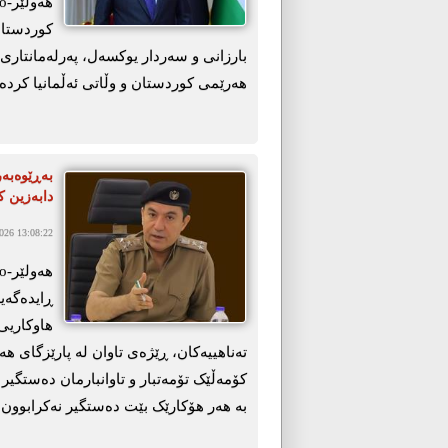
کوردستان
بارزانی و سەردار یوکسەل، پەرلەمانتاری ئ
هەرێمی کوردستان و وڵاتی ئەڵمانیا کردەو
دابەزین ک
26 13:08:22
ڕایدەگەی
هاوکاریی 
تەناهییەکان، ڕێژەی تاوان لە پارێزگای ه
کۆمەڵێک تۆمەتبار و تاوانبارمان دەستگیر
بە هەر هۆکارێک بێت دەستگیر نەکرابوون.