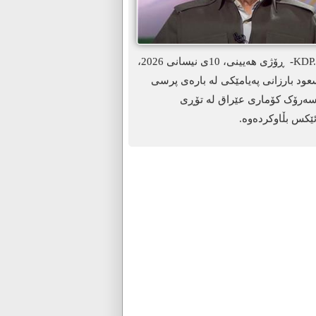
ھەولێر-KDP. info- ڕۆژی هەیینی، 10ی نیسانی 2026،
د بارزانی پەیامێکی لە بارەی پرسی
سەرۆک کۆماری عێراق لە تۆڕی
ێکس بڵاوکردەوە.