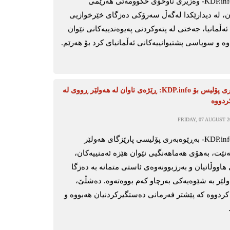
هەولێر-KDP.info- وەزیری ناوخۆی حکوومەتی هەرێمی
، لە دیدارێکدا لەگەڵ سەرۆکی دەزگای خێرخوازیی
ەڵمانیا، جەختی لە پتەوکردنی پەیوەندییەکانی نێوان
ە و سوپاسی پشتیوانییەکانی ئەڵمانیای کرد بۆ هەرێم.
بەڕێوەبەری پۆلیس بۆ KDP.info: ڕێژەی تاوان لە هەولێر ڕووی لە
ردووە
FRIDAY, 07 AUGUST 20
هەولێر-KDP.info- بەڕێوەبەری پۆلیسی پارێزگای هەولێر
ەنێت، بەهۆی هەماهەنگیی نێوان هێزە ئەمنییەکان،
هاووڵاتیان و بەرزبوونەوەی ئاستی متمانە بە دەزگا
ەولێر بە شێوەیەکی بەرچاو کەم بووەتەوە. دەشڵێ،
 کردووە کە پێشتر فەرمانی دەستگیرکردنیان هەبووە و