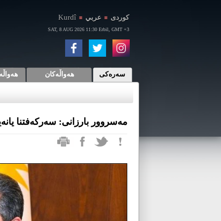
Kurdî
كوردی
عربي
■
■
SAT, 8 AUG 2026 11:30 Erbil, GMT +3
سەرەکی
هەواڵەکان
هەواڵە
مەسروور بارزانی: سەركەفتنا یانەی