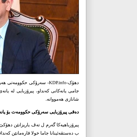
دھۆک-KDP.info- سەرۆکی حکووم
جامی یانەکانی کەنداو، پیرۆزبایی لە یان
شانازی ھەمووانە.
دەقی پیرۆزبایی سەرۆکی حکوومەت بۆ یان
پیرۆزباهیەکا گەرم ل تەڤ یاریزانێن دهۆ
ب دەستڤەئینانا جاما خولا قارەمانێن کەندا