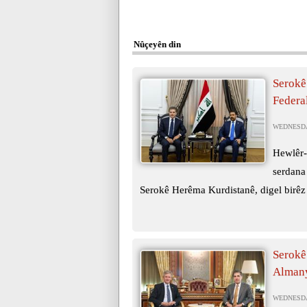
Nûçeyên din
Serokê
Federa
WEDNESDAY
Hewlêr-
serdana
Serokê Herêma Kurdistanê, digel birêz 
Serokê
Almany
WEDNESDAY