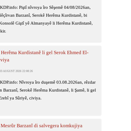
KDP.info: Piştî nîvroya îro Sêşemê 04/08/2026an,
Nêçîrvan Barzanî, Serokê Herêma Kurdistanê, bi
 Konsolê Giştî yê Almanyayê li Herêma Kurdistanê,
kir.
 Herêma Kurdistanê li gel Serok Ehmed El-
iviya
3 AUGUST 2026 22:08:26
KDP.info: Nîvroya îro duşemê 03.08.2026an, rêzdar
n Barzanî, Serokê Herêma Kurdistanê, li Şamê, li gel
rebî ya Sûriyê, civiya.
 Mesrûr Barzanî di salvegera komkujiya