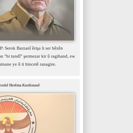
 Serok Barzanî êrişa li ser hêzên
 "bi tundî" şermezar kir û ragihand, ew
minane ye û ti hincetê ranagire.
erokê Herêma Kurdistanê