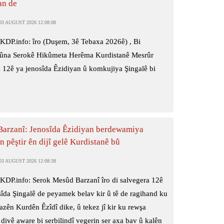
an de
3 AUGUST 2026 12:08:08
KDP.info: îro (Duşem, 3ê Tebaxa 2026ê) , Bi
na Serokê Hikûmeta Herêma Kurdistanê Mesrûr
 12ê ya jenosîda Êzidiyan û komkujiya Şingalê bi
Barzanî: Jenosîda Êzidiyan berdewamiya
 pêştir ên dijî gelê Kurdistanê bû
3 AUGUST 2026 12:08:38
KDP.info: Serok Mesûd Barzanî îro di salvegera 12ê
sîda Şingalê de peyamek belav kir û tê de ragihand ku
zên Kurdên Êzîdî dike, û tekez jî kir ku rewşa
 divê aware bi serbilindî vegerin ser axa bav û kalên