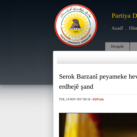
Partiya 
Azadî . Dîm
Destpêk
Serok Barzanî peyameke he
erdhejê şand
TUE, 14 NOV 2017 09:10
|
KDP.info