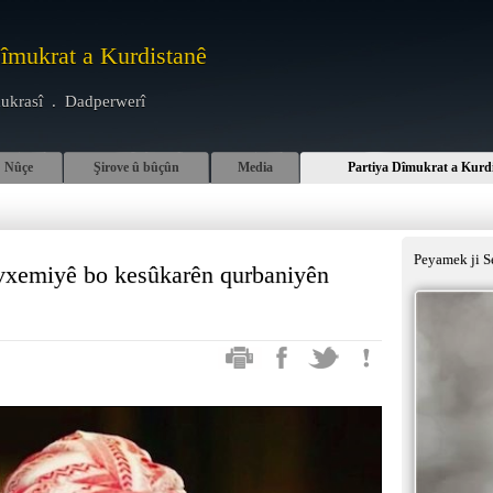
Dîmukrat a Kurdistanê
ukrasî . Dadperwerî
Nûçe
Şirove û bûçûn
Media
Partiya Dîmukrat a Kurd
Peyamek ji S
vxemiyê bo kesûkarên qurbaniyên