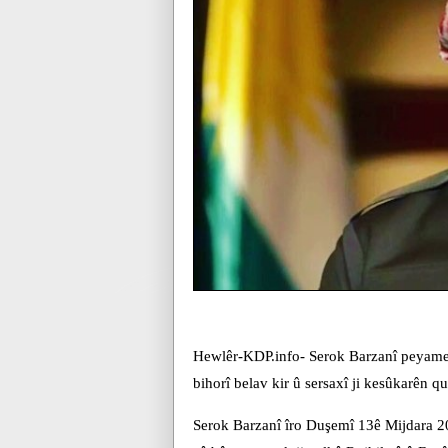
Hewlêr-KDP.info- Serok Barzanî peyame
bihorî belav kir û sersaxî ji kesûkarên q
Serok Barzanî îro Duşemî 13ê Mijdara 201