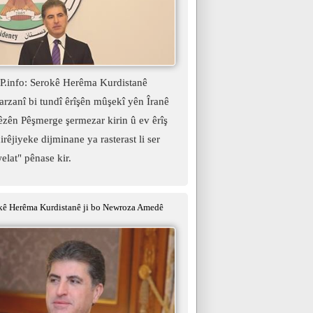
.info: Serokê Herêma Kurdistanê
rzanî bi tundî êrîşên mûşekî yên Îranê
hêzên Pêşmerge şermezar kirin û ev êrîş
irêjiyeke dijminane ya rasterast li ser
elat" pênase kir.
ê Herêma Kurdistanê ji bo Newroza Amedê