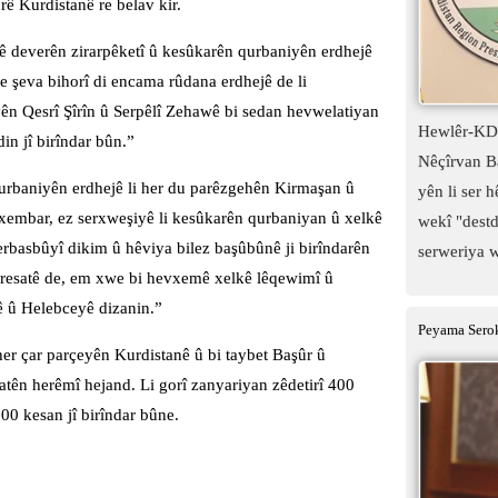
rê Kurdistanê re belav kir.
ê deverên zirarpêketî û kesûkarên qurbaniyên erdhejê
e şeva bihorî di encama rûdana erdhejê de li
n Qesrî Şîrîn û Serpêlî Zehawê bi sedan hevwelatiyan
Hewlêr-KDP
in jî birîndar bûn.”
Nêçîrvan Ba
urbaniyên erdhejê li her du parêzgehên Kirmaşan û
yên li ser 
xembar, ez serxweşiyê li kesûkarên qurbaniyan û xelkê
wekî "destd
erbasbûyî dikim û hêviya bilez başûbûnê ji birîndarên
serweriya w
aresatê de, em xwe bi hevxemê xelkê lêqewimî û
ê û Helebceyê dizanin.”
Peyama Serok
er çar parçeyên Kurdistanê û bi taybet Başûr û
atên herêmî hejand. Li gorî zanyariyan zêdetirî 400
00 kesan jî birîndar bûne.