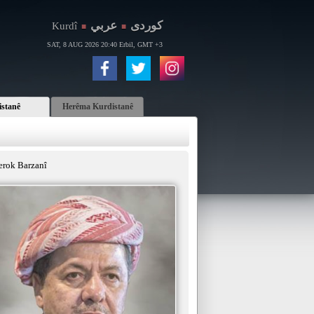
كوردی
عربي
Kurdî
■
■
SAT, 8 AUG 2026 20:40 Erbil, GMT +3
istanê
Herêma Kurdistanê
erok Barzanî