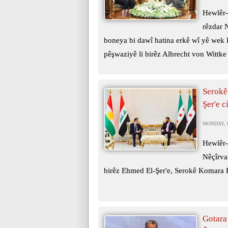
Hewlêr-
rêzdar 
boneya bi dawî hatina erkê wî yê wek
pêşwaziyê li birêz Albrecht von Wittke 
Serokê
Şer'e c
MONDAY, 0
Hewlêr-
Nêçîrva
birêz Ehmed El-Şer'e, Serokê Komara E
Gotara