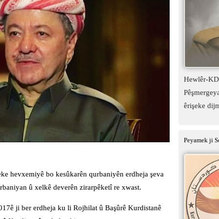
Hewlêr-KDP:
Pêşmergeyan
êrişeke dij
Peyamek ji S
ke hevxemiyê bo kesûkarên qurbaniyên erdheja şeva
urbaniyan û xelkê deverên zirarpêketî re xwast.
7ê ji ber erdheja ku li Rojhilat û Başûrê Kurdistanê