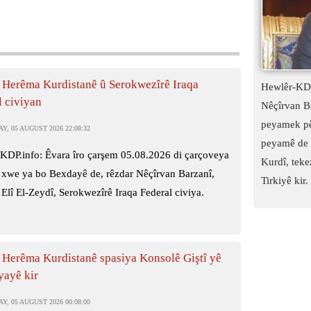
 Herêma Kurdistanê û Serokwezîrê Iraqa
Hewlêr-KDP
l civiyan
Nêçîrvan B
peyamek pê
, 05 AUGUST 2026 22:08:32
peyamê de t
KDP.info: Êvara îro çarşem 05.08.2026 di çarçoveya
Kurdî, tekez
 xwe ya bo Bexdayê de, rêzdar Nêçîrvan Barzanî,
Tirkiyê kir.
Elî El-Zeydî, Serokwezîrê Iraqa Federal civiya.
 Herêma Kurdistanê spasiya Konsolê Giştî yê
ayê kir
, 05 AUGUST 2026 00:08:00