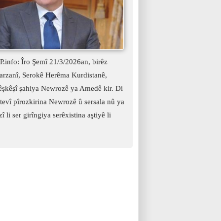
.info: Îro Şemî 21/3/2026an, birêz
arzanî, Serokê Herêma Kurdistanê,
şkêşî şahiya Newrozê ya Amedê kir. Di
evî pîrozkirina Newrozê û sersala nû ya
î li ser girîngiya serêxistina aştiyê li