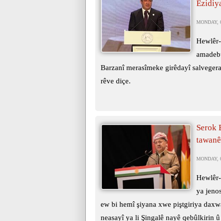
Êzidiy
MONDAY, 0
Hewlêr-
amadebû
Barzanî merasîmeke girêdayî salvegera
rêve diçe.
Serok 
tawanên
MONDAY, 0
Hewlêr-
ya jeno
ew bi hemî şiyana xwe piştgiriya daxwa
neasayî ya li Şingalê nayê qebûlkirin û