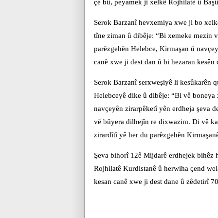
çê bû, peyamek ji xelkê Rojhilatê û Başû
Serok Barzanî hevxemiya xwe ji bo xelk
tîne ziman û dibêje: “Bi xemeke mezin v
parêzgehên Helebce, Kirmaşan û navçeyê
canê xwe ji dest dan û bi hezaran kesên d
Serok Barzanî serxweşiyê li kesûkarên q
Helebceyê dike û dibêje: “Bi vê boneya 
navçeyên zirarpêketî yên erdheja şeva d
vê bûyera dilhejîn re dixwazim. Di vê k
zirardîtî yê her du parêzgehên Kirmaşan
Şeva bihorî 12ê Mijdarê erdhejek bihêz h
Rojhilatê Kurdistanê û herwiha çend wel
kesan canê xwe ji dest dane û zêdetirî 70