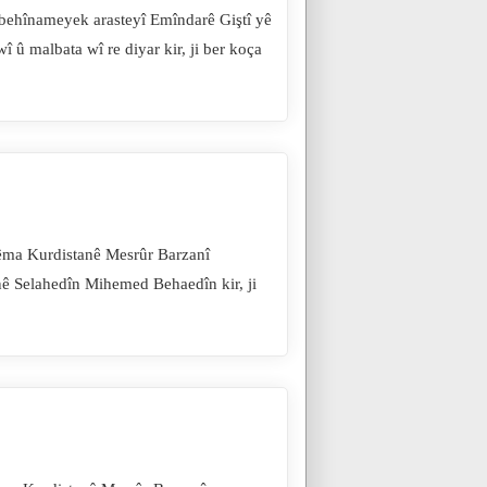
behînameyek arasteyî Emîndarê Giştî yê
 û malbata wî re diyar kir, ji ber koça
êma Kurdistanê Mesrûr Barzanî
nê Selahedîn Mihemed Behaedîn kir, ji