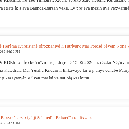
r-KDP.info: îro 19ê Tîrmeha 2026an, Serokwezîrê Herêma Kurdistanê M
ya stratejîk a ava Balinda-Barzan vekir. Ev projeya mezin ava vexwarinê
ê Herêma Kurdistanê pîrozbahiyê li Patrîyark Mar Polosê Sêyem Nona k
026 3:46:30 PM
r-KDP.info : Îro berî nîvro, roja duşemê 15.06.2026an, rêzdar Nêçîrva
na Katedrala Mar Yûsif a Kildanî li Enkawayê kir û ji aliyê cenabê Pat
 ji kesayetiyên olî yên mesîhî ve hat pêşwazîkirin.
 Barzanî sersaxiyê ji Selahedîn Behaedîn re dixwaze
026 4:54:11 PM