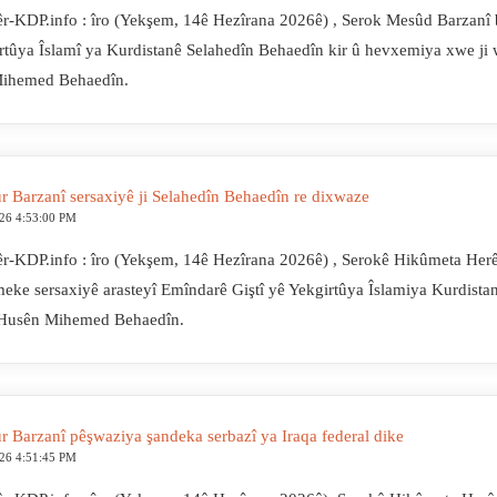
r-KDP.info : îro (Yekşem, 14ê Hezîrana 2026ê) , Serok Mesûd Barzanî 
rtûya Îslamî ya Kurdistanê Selahedîn Behaedîn kir û hevxemiya xwe ji wî
Mihemed Behaedîn.
r Barzanî sersaxiyê ji Selahedîn Behaedîn re dixwaze
026 4:53:00 PM
r-KDP.info : îro (Yekşem, 14ê Hezîrana 2026ê) , Serokê Hikûmeta Her
eke sersaxiyê arasteyî Emîndarê Giştî yê Yekgirtûya Îslamiya Kurdista
n Husên Mihemed Behaedîn.
r Barzanî pêşwaziya şandeka serbazî ya Iraqa federal dike
026 4:51:45 PM