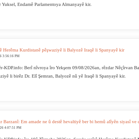
r Yuksel, Endamê Parlamentoya Almanyayê kir.
ê Herêma Kurdistanê pêşwaziyê li Balyozê Iraqê li Spanyayê kir
6 3:56:16 PM
r-KDP.info: Berî nîvroya îro Yekşem 09/08/2026an, rêzdar Nêçîrvan Ba
ziyê li birêz Dr. Elî Şemran, Balyozê nû yê Iraqê li Spanyayê kir.
r Barzanî: Em amade ne û destê hevaltiyê ber bi hemû alîyên siyasî ve d
026 4:07:51 PM