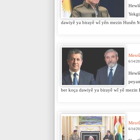
Hewlê
Yekgi
dawiyê ya birayê wî yên mezin Husên 
Mesrû
6/14/2
Hewlê
peyam
ber koça dawiyê ya birayê wî yê mezi
Mesrû
6/14/2