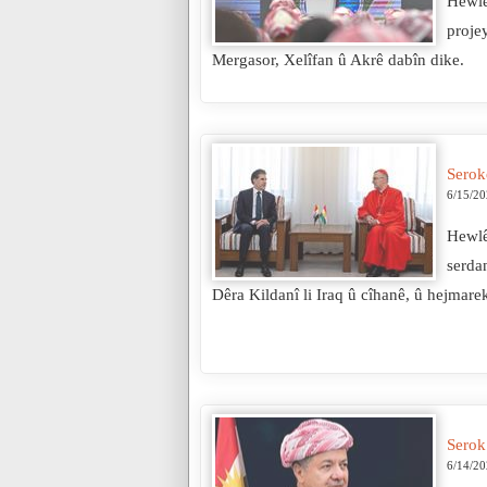
Hewlê
proje
Mergasor, Xelîfan û Akrê dabîn dike.
Serok
6/15/2
Hewlê
serda
Dêra Kildanî li Iraq û cîhanê, û hejmarek
Serok
6/14/2