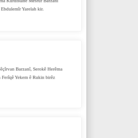
êma Kurdistanê Mesrûr Barzanî
 Ebdulemîr Yarelah kir.
Nêçîrvan Barzanî, Serokê Herêma
ya Ferîqê Yekem ê Rukin birêz