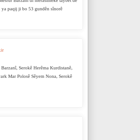
esrûr Barzanî di merasîmeke taybet de
 ya paqij ji bo 53 gundên sînorê
ir
n Barzanî, Serokê Herêma Kurdistanê,
rîyark Mar Polosê Sêyem Nona, Serokê