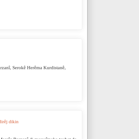
rzanî, Serokê Herêma Kurdistanê,
irêj dikin