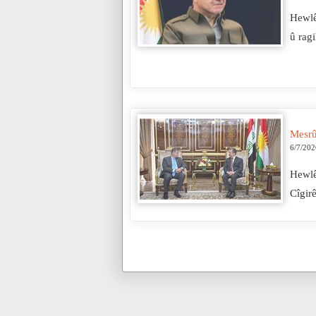
Hewlê
û rag
Mesrû
6/7/202
Hewlê
Cîgir