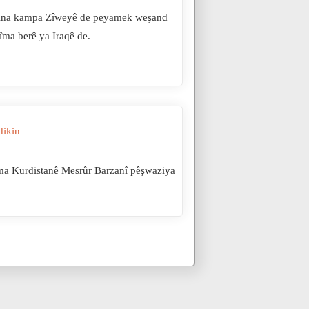
irina kampa Zîweyê de peyamek weşand
îma berê ya Iraqê de.
dikin
ma Kurdistanê Mesrûr Barzanî pêşwaziya