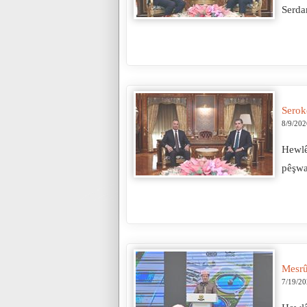
Serda
Serok
8/9/202
Hewlê
pêşwa
Mesrû
7/19/2