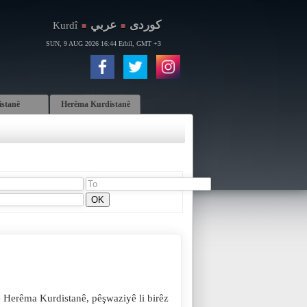
كوردی
عربي
Kurdî
■
■
SUN, 9 AUG 2026 16:44 Erbil, GMT +3
istanê
Herêma Kurdistanê
 Herêma Kurdistanê, pêşwaziyê li birêz