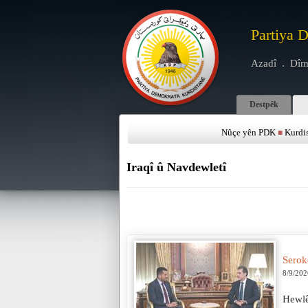
Partiya 
Azadî . Dîm
Destpêk
Nûçe yên PDK
Kurdi
■
Iraqî û Navdewletî
Serok
8/9/202
Hewlê