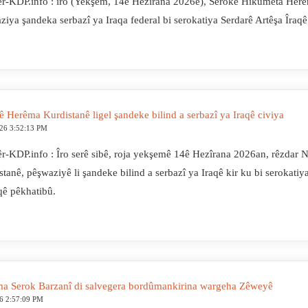
r-KDP.info : îro (Yekşem, 14ê Hezîrana 2026ê), Serokê Hikûmeta Her
ziya şandeka serbazî ya Iraqa federal bi serokatiya Serdarê Artêşa Îraqê
ê Herêma Kurdistanê ligel şandeke bilind a serbazî ya Iraqê civiya
026 3:52:13 PM
r-KDP.info : Îro serê sibê, roja yekşemê 14ê Hezîrana 2026an, rêzdar 
stanê, pêşwaziyê li şandeke bilind a serbazî ya Iraqê kir ku bi serokati
qê pêkhatibû.
a Serok Barzanî di salvegera bordûmankirina wargeha Zêweyê
6 2:57:09 PM