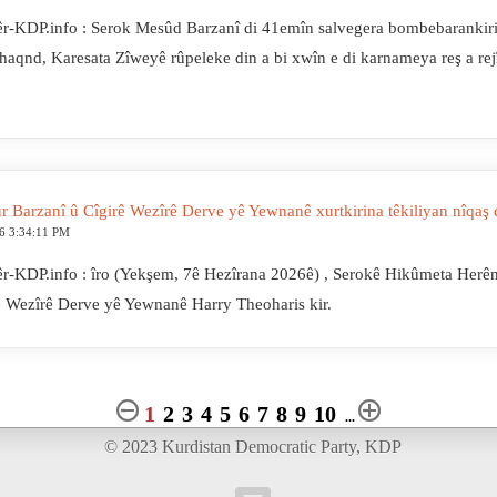
r-KDP.info : Serok Mesûd Barzanî di 41emîn salvegera bombebarank
ihaqnd, Karesata Zîweyê rûpeleke din a bi xwîn e di karnameya reş a rej
r Barzanî û Cîgirê Wezîrê Derve yê Yewnanê xurtkirina têkiliyan nîqaş 
6 3:34:11 PM
r-KDP.info : îro (Yekşem, 7ê Hezîrana 2026ê) , Serokê Hikûmeta Herê
ê Wezîrê Derve yê Yewnanê Harry Theoharis kir.
1
2
3
4
5
6
7
8
9
10
...
© 2023 Kurdistan Democratic Party, KDP