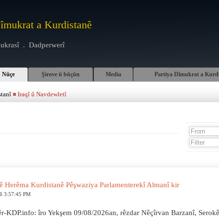
Dîmukrat a Kurdistanê
ukrasî . Dadperwerî
Nûçe
Şirove û bûçûn
Media
Partiya Dîmukrat a Kurd
stanî
Iraqî û Navdewletî
■
ê Herêma Kurdistanê Pêşwaziya Parlamenterekî Almanî kir
6 3:57:45 PM
r-KDP.info: îro Yekşem 09/08/2026an, rêzdar Nêçîrvan Barzanî, Serokê