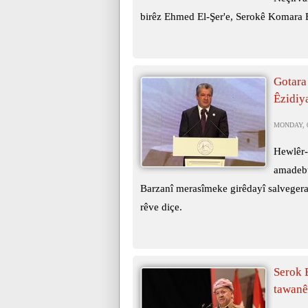
birêz Ehmed El-Şer'e, Serokê Komara E
Gotara
Êzidiy
MONDAY, 0
Hewlêr-
amadebû
Barzanî merasîmeke girêdayî salvegera
rêve diçe.
Serok 
tawanên