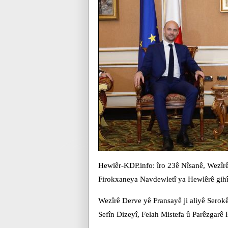
Hewlêr-KDP.info: îro 23ê Nîsanê, Wezîrê
Firokxaneya Navdewletî ya Hewlêrê gihî
Wezîrê Derve yê Fransayê ji aliyê Sero
Sefîn Dizeyî, Felah Mistefa û Parêzgar