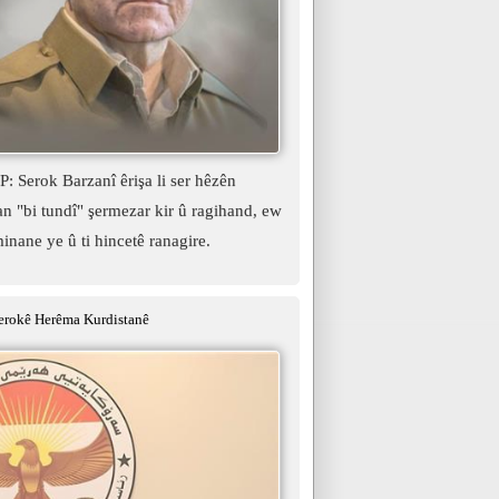
 Serok Barzanî êrişa li ser hêzên
 "bi tundî" şermezar kir û ragihand, ew
minane ye û ti hincetê ranagire.
erokê Herêma Kurdistanê