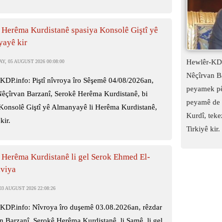
 Herêma Kurdistanê spasiya Konsolê Giştî yê
ayê kir
Hewlêr-KDP
, 05 AUGUST 2026 00:08:00
Nêçîrvan B
KDP.info: Piştî nîvroya îro Sêşemê 04/08/2026an,
peyamek pê
Nêçîrvan Barzanî, Serokê Herêma Kurdistanê, bi
peyamê de t
 Konsolê Giştî yê Almanyayê li Herêma Kurdistanê,
Kurdî, tekez
kir.
Tirkiyê kir.
 Herêma Kurdistanê li gel Serok Ehmed El-
iviya
3 AUGUST 2026 22:08:26
KDP.info: Nîvroya îro duşemê 03.08.2026an, rêzdar
n Barzanî, Serokê Herêma Kurdistanê, li Şamê, li gel