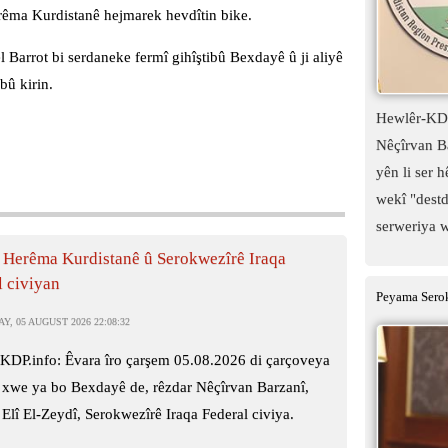
rêma Kurdistanê hejmarek hevdîtin bike.
Barrot bi serdaneke fermî gihîştibû Bexdayê û ji aliyê
bû kirin.
Hewlêr-KDP
Nêçîrvan Ba
yên li ser 
wekî "destd
serweriya w
 Herêma Kurdistanê û Serokwezîrê Iraqa
l civiyan
Peyama Serok
, 05 AUGUST 2026 22:08:32
KDP.info: Êvara îro çarşem 05.08.2026 di çarçoveya
 xwe ya bo Bexdayê de, rêzdar Nêçîrvan Barzanî,
Elî El-Zeydî, Serokwezîrê Iraqa Federal civiya.