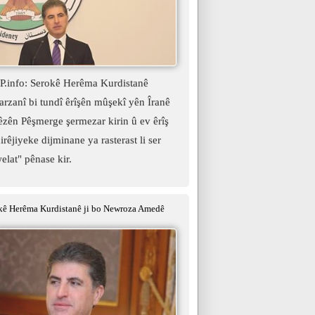
.info: Serokê Herêma Kurdistanê
rzanî bi tundî êrîşên mûşekî yên Îranê
hêzên Pêşmerge şermezar kirin û ev êrîş
irêjiyeke dijminane ya rasterast li ser
elat" pênase kir.
ê Herêma Kurdistanê ji bo Newroza Amedê