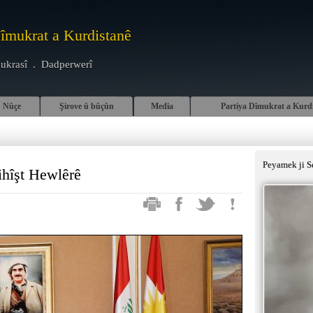
Dîmukrat a Kurdistanê
ukrasî . Dadperwerî
Nûçe
Şirove û bûçûn
Media
Partiya Dîmukrat a Kurd
Peyamek ji S
ihîşt Hewlêrê