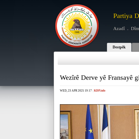
Partiya 
Azadî . Dîm
Destpêk
Wezîrê Derve yê Fransayê g
WED, 23 APR 2025 19:17
|
KDP.info