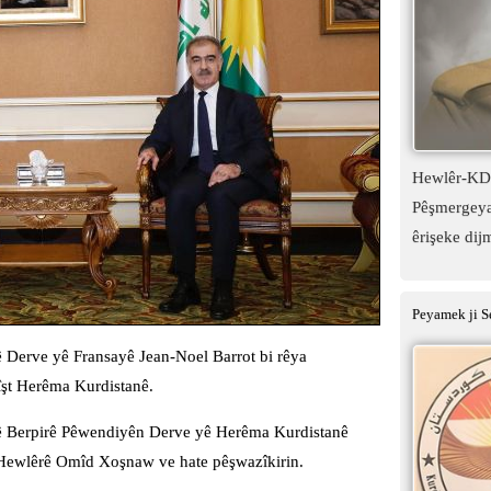
Hewlêr-KDP:
Pêşmergeyan
êrişeke dij
Peyamek ji S
 Derve yê Fransayê Jean-Noel Barrot bi rêya
şt Herêma Kurdistanê.
kê Berpirê Pêwendiyên Derve yê Herêma Kurdistanê
ê Hewlêrê Omîd Xoşnaw ve hate pêşwazîkirin.