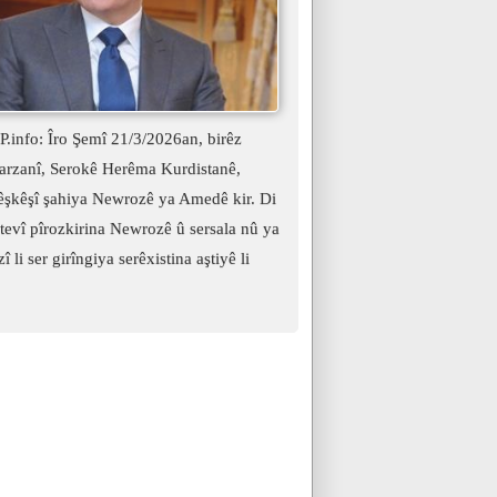
.info: Îro Şemî 21/3/2026an, birêz
arzanî, Serokê Herêma Kurdistanê,
şkêşî şahiya Newrozê ya Amedê kir. Di
evî pîrozkirina Newrozê û sersala nû ya
î li ser girîngiya serêxistina aştiyê li