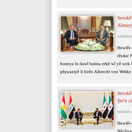
Serokê
Almany
WEDNESDAY
Hewlêr-
rêzdar 
boneya bi dawî hatina erkê wî yê wek
pêşwaziyê li birêz Albrecht von Wittke 
Serokê
Şer'e c
MONDAY, 0
Hewlêr-
Nêçîrva