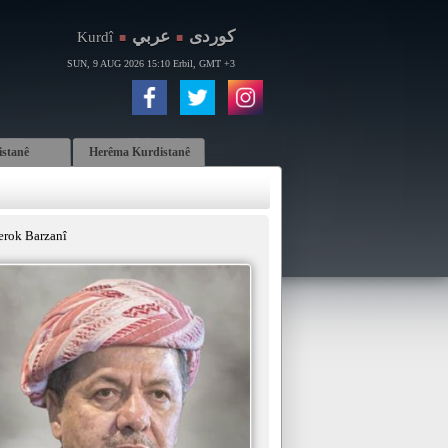
كوردی
عربي
Kurdî
■
■
SUN, 9 AUG 2026 15:10 Erbil, GMT +3
istanê
Herêma Kurdistanê
erok Barzanî