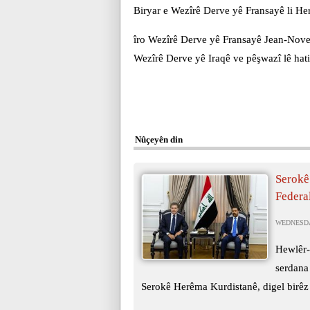
Biryar e Wezîrê Derve yê Fransayê li He
îro Wezîrê Derve yê Fransayê Jean-Novel 
Wezîrê Derve yê Iraqê ve pêşwazî lê hati
Nûçeyên din
Serokê
Federa
WEDNESDAY
Hewlêr-
serdana
Serokê Herêma Kurdistanê, digel birêz 