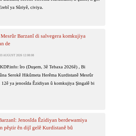
rebî ya Sûriyê, civiya.
 Mesrûr Barzanî di salvegera komkujiya
an de
3 AUGUST 2026 12:08:08
KDP.info: îro (Duşem, 3ê Tebaxa 2026ê) , Bi
na Serokê Hikûmeta Herêma Kurdistanê Mesrûr
 12ê ya jenosîda Êzidiyan û komkujiya Şingalê bi
Barzanî: Jenosîda Êzidiyan berdewamiya
 pêştir ên dijî gelê Kurdistanê bû