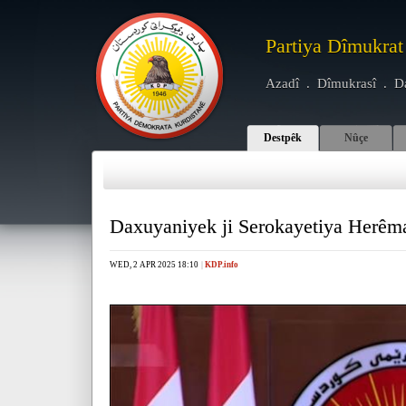
Partiya Dîmukrat
Azadî . Dîmukrasî . D
Destpêk
Nûçe
Daxuyaniyek ji Serokayetiya Herêm
WED, 2 APR 2025 18:10
|
KDP.info