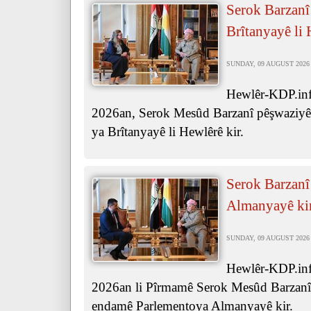
Serok Barzanî
Brîtanyayê li 
SUNDAY, 09 AUGUST 2026 
Hewlêr-KDP.inf
2026an, Serok Mesûd Barzanî pêşwaziyê 
ya Brîtanyayê li Hewlêrê kir.
Serok Barzanî
Almanyayê ki
SUNDAY, 09 AUGUST 2026 
Hewlêr-KDP.inf
2026an li Pîrmamê Serok Mesûd Barzanî p
endamê Parlementoya Almanyayê kir.