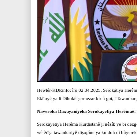
Hewlêr-KDP.info: îro 02.04.2025, Serokatiya Herêma
Ekîtoyê ya li Dihokê şermezar kir û got, “Tawanbar 
Naveroka Daxuyaniyeka Serokayetiya Herêmaê:
Serokayetiya Herêma Kurdistanê ji nêzîk ve bi dez
wê êrîşa tawankariyê dişopîne ya ku doh di bûyerek