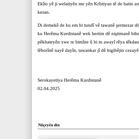
Ekîto yê ji welatiyên me yên Krîstiyan tê de hatin 
kesan.
Di demekê de ku em bi tundî vê tawanê şermezar dik
ku Herêma Kurdistanê wek hertim dê niştimanê bihe
pêkhateyên xwe re bimîne û bi tu awayî rêya têkdan
lêborînê nayê dayîn, tawankar jî dê bigihêjin cezay
Serokayetiya Herêma Kurdistanê
02.04.2025
Nûçeyên din