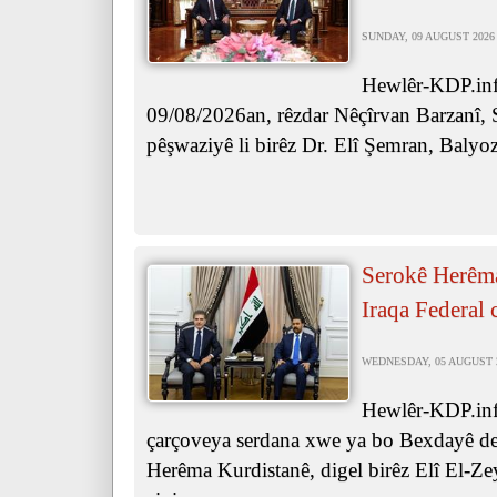
SUNDAY, 09 AUGUST 2026 
Hewlêr-KDP.inf
09/08/2026an, rêzdar Nêçîrvan Barzanî,
pêşwaziyê li birêz Dr. Elî Şemran, Balyoz
Serokê Herêma
Iraqa Federal 
WEDNESDAY, 05 AUGUST 20
Hewlêr-KDP.inf
çarçoveya serdana xwe ya bo Bexdayê de,
Herêma Kurdistanê, digel birêz Elî El-Ze