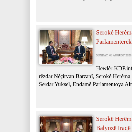
Serokê Herêm
Parlamenterek
SUNDAY, 09 AUGUST 2026 
Hewlêr-KDP.inf
rêzdar Nêçîrvan Barzanî, Serokê Herêma K
Serdar Yuksel, Endamê Parlamentoya Al
Serokê Herêma
Balyozê Iraqê 