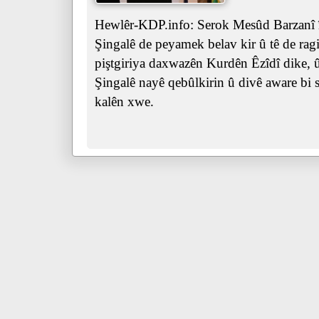
Hewlêr-KDP.info: Serok Mesûd Barzanî îr
Şingalê de peyamek belav kir û tê de ra
piştgiriya daxwazên Kurdên Êzîdî dike, û 
Şingalê nayê qebûlkirin û divê aware bi s
kalên xwe.