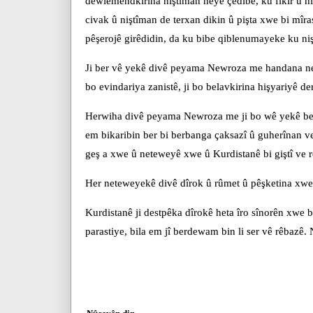
dewlemendkirina niştîman heye çêdibe, ku fikir û hi
civak û niştîman de terxan dikin û pişta xwe bi mîras
pêşerojê girêdidin, da ku bibe qiblenumayeke ku ni
Ji ber vê yekê divê peyama Newroza me handana net
bo evindariya zanistê, ji bo belavkirina hişyariyê de
Herwiha divê peyama Newroza me ji bo wê yekê be 
em bikaribin ber bi berbanga çaksazî û guherînan v
geş a xwe û neteweyê xwe û Kurdistanê bi giştî ve r
Her neteweyekê divê dîrok û rûmet û pêşketina xwe
Kurdistanê ji destpêka dîrokê heta îro sînorên xwe
parastiye, bila em jî berdewam bin li ser vê rêbazê