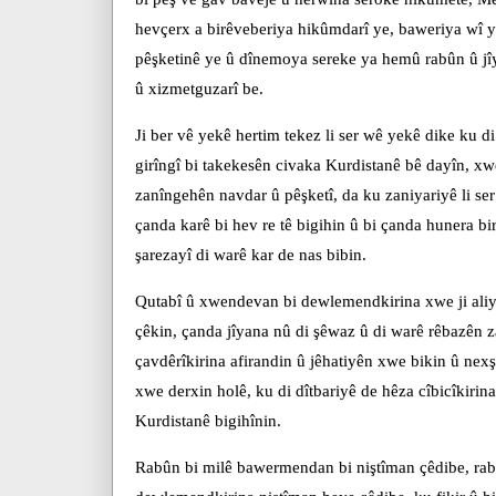
hevçerx a birêveberiya hikûmdarî ye, baweriya wî 
pêşketinê ye û dînemoya sereke ya hemû rabûn û jîy
û xizmetguzarî be.
Ji ber vê yekê hertim tekez li ser wê yekê dike ku d
girîngî bi takekesên civaka Kurdistanê bê dayîn, 
zanîngehên navdar û pêşketî, da ku zaniyariyê li ser
çanda karê bi hev re tê bigihin û bi çanda hunera bi
şarezayî di warê kar de nas bibin.
Qutabî û xwendevan bi dewlemendkirina xwe ji aliyê
çêkin, çanda jîyana nû di şêwaz û di warê rêbazên za
çavdêrîkirina afirandin û jêhatiyên xwe bikin û nex
xwe derxin holê, ku di dîtbariyê de hêza cîbicîkiri
Kurdistanê bigihînin.
Rabûn bi milê bawermendan bi niştîman çêdibe, rab