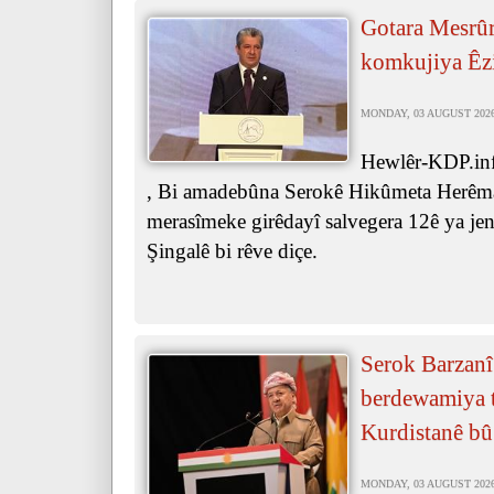
Gotara Mesrûr
komkujiya Êz
MONDAY, 03 AUGUST 2026 
Hewlêr-KDP.inf
, Bi amadebûna Serokê Hikûmeta Herêma
merasîmeke girêdayî salvegera 12ê ya je
Şingalê bi rêve diçe.
Serok Barzanî
berdewamiya t
Kurdistanê bû
MONDAY, 03 AUGUST 2026 