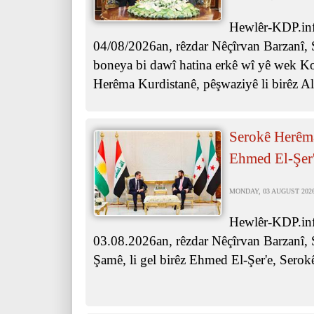
Hewlêr-KDP.info
04/08/2026an, rêzdar Nêçîrvan Barzanî, 
boneya bi dawî hatina erkê wî yê wek Ko
Herêma Kurdistanê, pêşwaziyê li birêz Al
Serokê Herêma
Ehmed El-Şer'
MONDAY, 03 AUGUST 2026 
Hewlêr-KDP.inf
03.08.2026an, rêzdar Nêçîrvan Barzanî, 
Şamê, li gel birêz Ehmed El-Şer'e, Serok