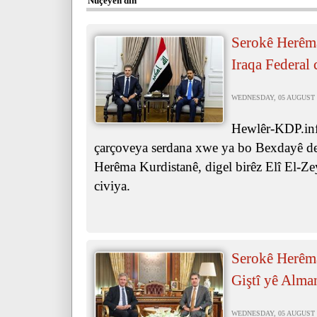
Nûçeyên din
Serokê Herêma
Iraqa Federal 
WEDNESDAY, 05 AUGUST 2
Hewlêr-KDP.inf
çarçoveya serdana xwe ya bo Bexdayê de
Herêma Kurdistanê, digel birêz Elî El-Ze
civiya.
Serokê Herêma
Giştî yê Alma
WEDNESDAY, 05 AUGUST 2