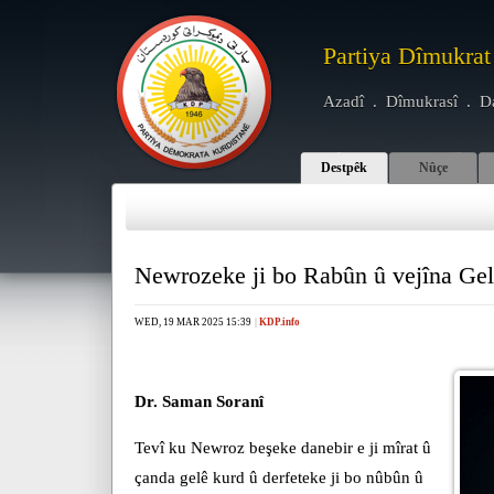
Partiya Dîmukrat
Azadî . Dîmukrasî . D
Destpêk
Nûçe
Newrozeke ji bo Rabûn û vejîna Gel
WED, 19 MAR 2025 15:39
|
KDP.info
Dr. Saman Soranî
Tevî ku Newroz beşeke danebir e ji mîrat û
çanda gelê kurd û derfeteke ji bo nûbûn û