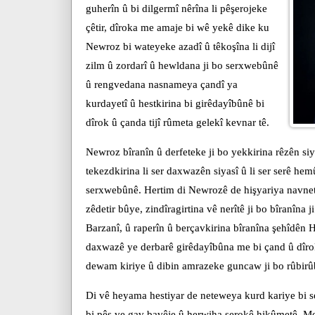
guherîn û bi dilgermî nêrîna li pêşerojeke
çêtir, dîroka me amaje bi wê yekê dike ku
Newroz bi wateyeke azadî û têkoşîna li dijî
zilm û zordarî û hewldana ji bo serxwebûnê
û rengvedana nasnameya çandî ya
kurdayetî û hestkirina bi girêdayîbûnê bi
dîrok û çanda tijî rûmeta gelekî kevnar tê.
Newroz bîranîn û derfeteke ji bo yekkirina rêzên siya
tekezdkirina li ser daxwazên siyasî û li ser serê h
serxwebûnê. Hertim di Newrozê de hişyariya navnet
zêdetir bûye, zindîragirtina vê nerîtê ji bo bîranîna
Barzanî, û raperîn û berçavkirina bîranîna şehîdên
daxwazê ye derbarê girêdayîbûna me bi çand û dîrok
dewam kiriye û dibin amrazeke guncaw ji bo rûbirû
Di vê heyama hestiyar de neteweya kurd kariye bi s
bi pêş ve gav bavêje û herwiha serokê hikûmetê, Mes