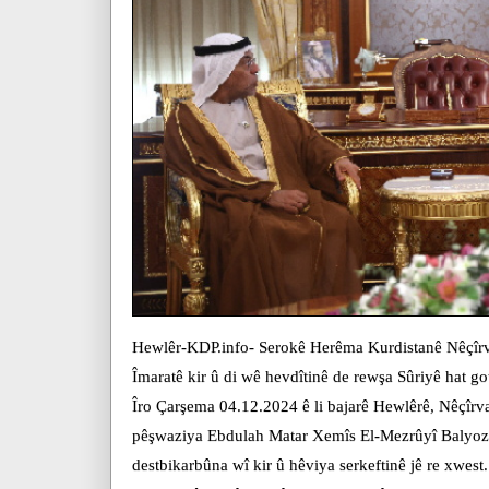
Hewlêr-KDP.info- Serokê Herêma Kurdistanê Nêçîr
Îmaratê kir û di wê hevdîtinê de rewşa Sûriyê hat go
Îro Çarşema 04.12.2024 ê li bajarê Hewlêrê, Nêçîr
pêşwaziya Ebdulah Matar Xemîs El-Mezrûyî Balyozê 
destbikarbûna wî kir û hêviya serkeftinê jê re xwest