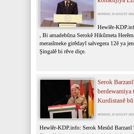
komkujiya Êz
MONDAY, 03 AUGUST 2026 
Hewlêr-KDP.inf
, Bi amadebûna Serokê Hikûmeta Herêma
merasîmeke girêdayî salvegera 12ê ya je
Şingalê bi rêve diçe.
Serok Barzanî
berdewamiya ta
Kurdistanê bû
MONDAY, 03 AUGUST 2026 
Hewlêr-KDP.info: Serok Mesûd Barzanî îr