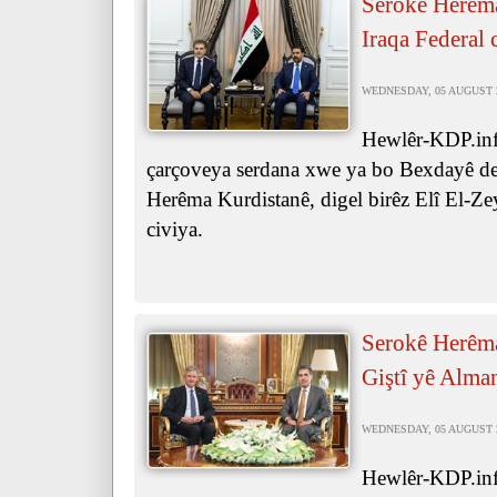
Serokê Herêma
Iraqa Federal 
WEDNESDAY, 05 AUGUST 20
Hewlêr-KDP.inf
çarçoveya serdana xwe ya bo Bexdayê de,
Herêma Kurdistanê, digel birêz Elî El-Ze
civiya.
Serokê Herêma
Giştî yê Alma
WEDNESDAY, 05 AUGUST 20
Hewlêr-KDP.info