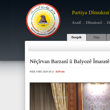
Partiya Dîmukrat
Azadî . Dîmukrasî . D
Destpêk
Nûçe
Nêçîrvan Barzanî û Balyozê Îmaratê 
WED, 4 DEC 2024 18:11
|
KDP.info