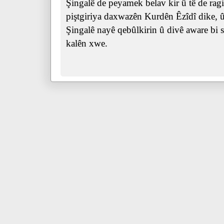
Şingalê de peyamek belav kir û tê de ra
piştgiriya daxwazên Kurdên Êzîdî dike, û 
Şingalê nayê qebûlkirin û divê aware bi s
kalên xwe.