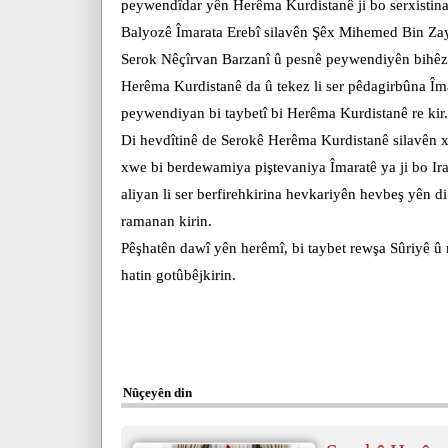
peywendîdar yên Herêma Kurdistanê ji bo serxistina
Balyozê Îmarata Erebî silavên Şêx Mihemed Bin Za
Serok Nêçîrvan Barzanî û pesnê peywendiyên bihêz 
Herêma Kurdistanê da û tekez li ser pêdagirbûna Îmar
peywendiyan bi taybetî bi Herêma Kurdistanê re kir.
Di hevdîtinê de Serokê Herêma Kurdistanê silavên x
xwe bi berdewamiya piştevaniya Îmaratê ya ji bo I
aliyan li ser berfirehkirina hevkariyên hevbeş yên d
ramanan kirin.
Pêşhatên dawî yên herêmî, bi taybet rewşa Sûriyê û
hatin gotûbêjkirin.
Nûçeyên din