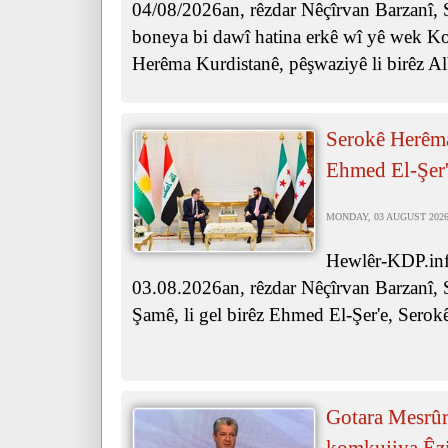
04/08/2026an, rêzdar Nêçîrvan Barzanî, 
boneya bi dawî hatina erkê wî yê wek Ko
Herêma Kurdistanê, pêşwaziyê li birêz Al
Serokê Herêma
Ehmed El-Şer'
MONDAY, 03 AUGUST 2026 
Hewlêr-KDP.inf
03.08.2026an, rêzdar Nêçîrvan Barzanî, 
Şamê, li gel birêz Ehmed El-Şer'e, Serok
Gotara Mesrûr