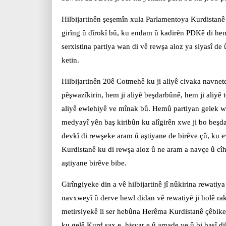
Hilbijartinên şeşemîn xula Parlamentoya Kurdistanê
girîng û dîrokî bû, ku endam û kadirên PDKê di hem
serxistina partiya wan di vê rewşa aloz ya siyasî de
ketin.
Hilbijartinên 20ê Cotmehê ku ji aliyê civaka navn
pêşwazîkirin, hem ji aliyê beşdarbûnê, hem ji aliyê t
aliyê ewlehiyê ve mînak bû. Hemû partiyan gelek w
medyayî yên baş kiribûn ku alîgirên xwe ji bo beşda
devkî di rewşeke aram û aştiyane de birêve çû, ku e
Kurdistanê ku di rewşa aloz û ne aram a navçe û cî
aştiyane birêve bibe.
Girîngiyeke din a vê hilbijartinê jî nûkirina rewati
navxweyî û derve hewl didan vê rewatiyê ji holê rak
metirsiyekê li ser hebûna Herêma Kurdistanê çêbike. 
ku gelê Kurd sax e, hişyar e û amade ye û bi başî 