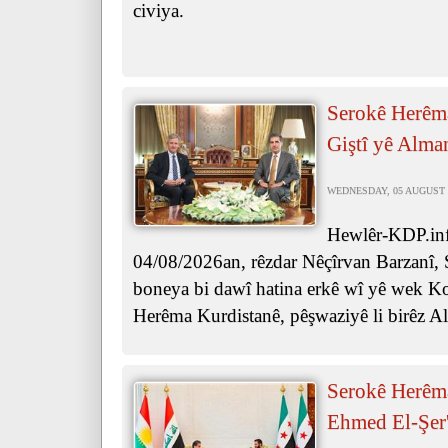
civiya.
Serokê Herêma
Giştî yê Alma
WEDNESDAY, 05 AUGUST 2
Hewlêr-KDP.info
04/08/2026an, rêzdar Nêçîrvan Barzanî, 
boneya bi dawî hatina erkê wî yê wek Ko
Herêma Kurdistanê, pêşwaziyê li birêz Al
Serokê Herêma
Ehmed El-Şer'