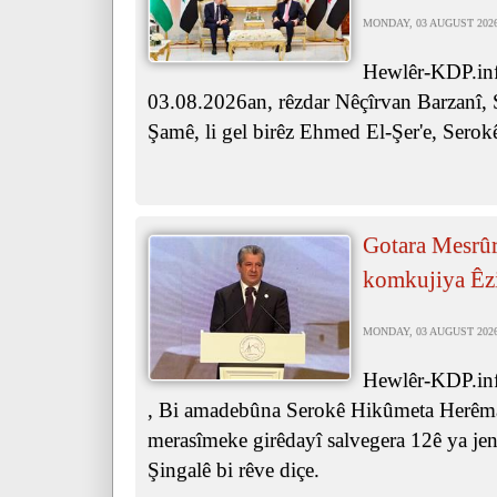
MONDAY, 03 AUGUST 2026 
Hewlêr-KDP.inf
03.08.2026an, rêzdar Nêçîrvan Barzanî, 
Şamê, li gel birêz Ehmed El-Şer'e, Serok
Gotara Mesrûr
komkujiya Êz
MONDAY, 03 AUGUST 2026 
Hewlêr-KDP.inf
, Bi amadebûna Serokê Hikûmeta Herêma
merasîmeke girêdayî salvegera 12ê ya je
Şingalê bi rêve diçe.