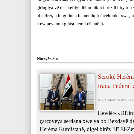
girîngiya vê destkeftiyê fêhm bikin û rêz li biryar û
bi nefret, û bi gotinên bêmentiq û facebookê xweş n
û ew peyamm gihîşt hemû cîhanê jî.
Nûçeyên din
Serokê Herêma
Iraqa Federal 
WEDNESDAY, 05 AUGUST 2
Hewlêr-KDP.inf
çarçoveya serdana xwe ya bo Bexdayê de
Herêma Kurdistanê, digel birêz Elî El-Ze