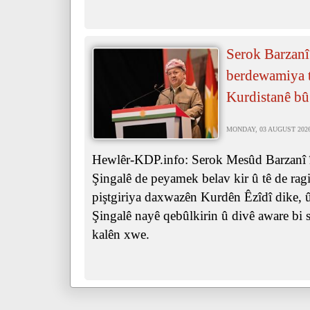
Serok Barzanî
berdewamiya t
Kurdistanê bû
MONDAY, 03 AUGUST 2026 
Hewlêr-KDP.info: Serok Mesûd Barzanî îr
Şingalê de peyamek belav kir û tê de ra
piştgiriya daxwazên Kurdên Êzîdî dike, û 
Şingalê nayê qebûlkirin û divê aware bi s
kalên xwe.