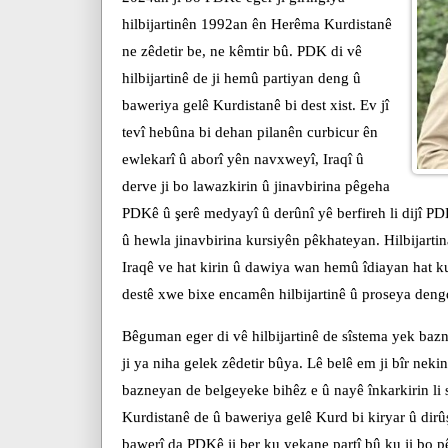
hilbijartinên 1992an ên Herêma Kurdistanê
ne zêdetir be, ne kêmtir bû. PDK di vê
hilbijartinê de ji hemû partiyan deng û
baweriya gelê Kurdistanê bi dest xist. Ev jî
tevî hebûna bi dehan pilanên curbicur ên
ewlekarî û aborî yên navxweyî, Iraqî û
derve ji bo lawazkirin û jinavbirina pêgeha
PDKê û şerê medyayî û derûnî yê berfireh li dijî PD
û hewla jinavbirina kursiyên pêkhateyan. Hilbijartin
Iraqê ve hat kirin û dawiya wan hemû îdiayan hat 
destê xwe bixe encamên hilbijartinê û proseya deng
Bêguman eger di vê hilbijartinê de sîstema yek baz
ji ya niha gelek zêdetir bûya. Lê belê em ji bîr ne
bazneyan de belgeyeke bihêz e û nayê înkarkirin li
Kurdistanê de û baweriya gelê Kurd bi kiryar û dir
bawerî da PDKê ji ber ku yekane partî bû ku ji bo 