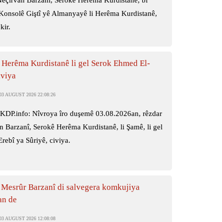
Nêçîrvan Barzanî, Serokê Herêma Kurdistanê, bi
 Konsolê Giştî yê Almanyayê li Herêma Kurdistanê,
kir.
 Herêma Kurdistanê li gel Serok Ehmed El-
iviya
3 AUGUST 2026 22:08:26
KDP.info: Nîvroya îro duşemê 03.08.2026an, rêzdar
n Barzanî, Serokê Herêma Kurdistanê, li Şamê, li gel
rebî ya Sûriyê, civiya.
 Mesrûr Barzanî di salvegera komkujiya
an de
3 AUGUST 2026 12:08:08