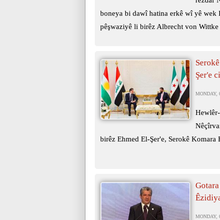
rêzdar 
boneya bi dawî hatina erkê wî yê wek
pêşwaziyê li birêz Albrecht von Wittke 
Serokê
Şer'e c
MONDAY, 0
Hewlêr-
Nêçîrva
birêz Ehmed El-Şer'e, Serokê Komara E
Gotara
Êzidiy
MONDAY, 0