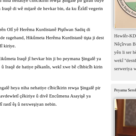
 niha nehatiye cîbicîkirin rewşa Şingalê pir giran bûye
 Iraqê di wê mijarê de hevkar bin, da ku Êzîdî vegerin
ên Olî yê Herêma Kurdistanê Piştîwan Sadiq di
Hewlêr-KDP
 de ragehand, Hikûmeta Herêma Kurdistanê tişta ji dest
Nêçîrvan Ba
î kiriye.
yên li ser 
ikûmeta Iraqê jî hevkar bin ji bo peymana Şingalê ya
wekî "destd
 Iraqê de hatiye pêkanîn, wekî xwe bê cîhbicîh kirin
serweriya w
ngalê heya niha nehatiye cîbicîkirin rewşa Şingalê pir
Peyama Serok
 navdewletî çêkiriye û divê Encûmena Asayişê ya
î rastî êş û nexweşiyan nebin.