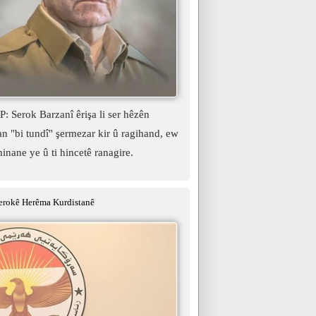
 Serok Barzanî êrişa li ser hêzên
 "bi tundî" şermezar kir û ragihand, ew
minane ye û ti hincetê ranagire.
erokê Herêma Kurdistanê