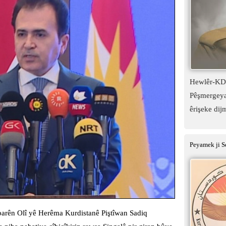
Hewlêr-KDP:
Pêşmergeyan
êrişeke dij
Peyamek ji S
arên Olî yê Herêma Kurdistanê Piştîwan Sadiq