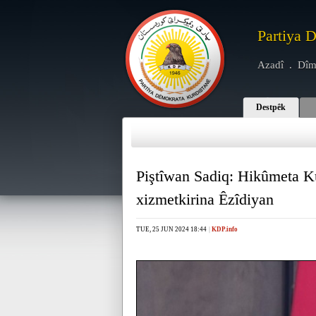
Partiya 
Azadî . Dîm
Destpêk
Piştîwan Sadiq: Hikûmeta K
xizmetkirina Êzîdiyan
TUE, 25 JUN 2024 18:44
|
KDP.info