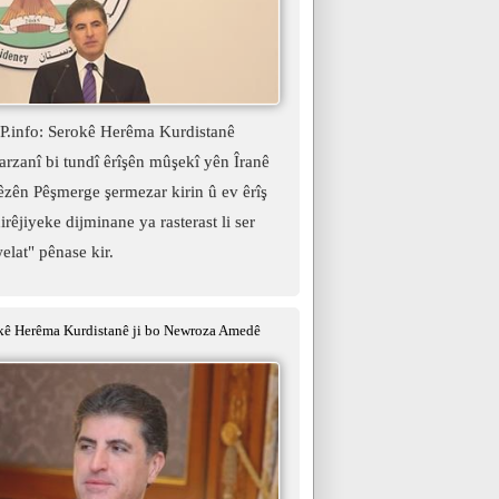
.info: Serokê Herêma Kurdistanê
rzanî bi tundî êrîşên mûşekî yên Îranê
hêzên Pêşmerge şermezar kirin û ev êrîş
irêjiyeke dijminane ya rasterast li ser
elat" pênase kir.
ê Herêma Kurdistanê ji bo Newroza Amedê