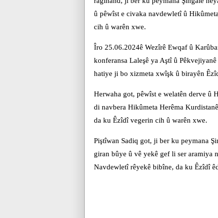
ragihand, ji ber ku peymana Şingalê heya
û pêwîst e civaka navdewletî û Hikûmeta
cih û warên xwe.
Îro 25.06.2024ê Wezîrê Ewqaf û Karûbar
konferansa Laleşê ya Aştî û Pêkvejiyanê
hatiye ji bo xizmeta xwîşk û birayên Êzîd
Herwaha got, pêwîst e welatên derve û H
di navbera Hikûmeta Herêma Kurdistanê û
da ku Êzîdî vegerin cih û warên xwe.
Piştîwan Sadiq got, ji ber ku peymana Şi
giran bûye û vê yekê gef li ser aramiya
Navdewletî rêyekê bibîne, da ku Êzîdî êd