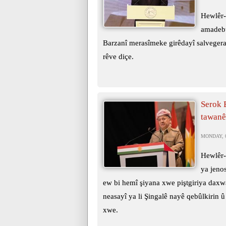
Hewlêr-
amadebû
Barzanî merasîmeke girêdayî salvegera
rêve diçe.
Serok 
tawanên
MONDAY, 0
Hewlêr-
ya jeno
ew bi hemî şiyana xwe piştgiriya daxwa
neasayî ya li Şingalê nayê qebûlkirin û
xwe.