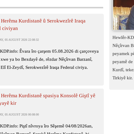
 Herêma Kurdistanê û Serokwezîrê Iraqa
l civiyan
Hewlêr-KDP
, 05 AUGUST 2026 22:08:32
Nêçîrvan B
KDP.info: Êvara îro çarşem 05.08.2026 di çarçoveya
peyamek pê
 xwe ya bo Bexdayê de, rêzdar Nêçîrvan Barzanî,
peyamê de t
Elî El-Zeydî, Serokwezîrê Iraqa Federal civiya.
Kurdî, tekez
Tirkiyê kir.
 Herêma Kurdistanê spasiya Konsolê Giştî yê
ayê kir
, 05 AUGUST 2026 00:08:00
KDP.info: Piştî nîvroya îro Sêşemê 04/08/2026an,