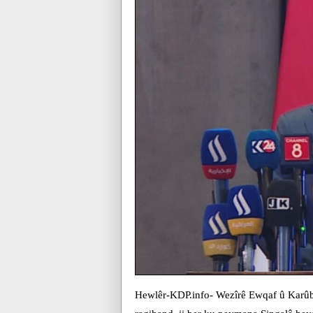
Hewlêr-KDP.info- Wezîrê Ewqaf û Karûb