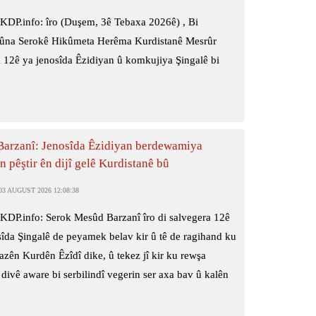
KDP.info: îro (Duşem, 3ê Tebaxa 2026ê) , Bi
na Serokê Hikûmeta Herêma Kurdistanê Mesrûr
 12ê ya jenosîda Êzidiyan û komkujiya Şingalê bi
Barzanî: Jenosîda Êzidiyan berdewamiya
 pêştir ên dijî gelê Kurdistanê bû
3 AUGUST 2026 12:08:38
KDP.info: Serok Mesûd Barzanî îro di salvegera 12ê
sîda Şingalê de peyamek belav kir û tê de ragihand ku
zên Kurdên Êzîdî dike, û tekez jî kir ku rewşa
 divê aware bi serbilindî vegerin ser axa bav û kalên