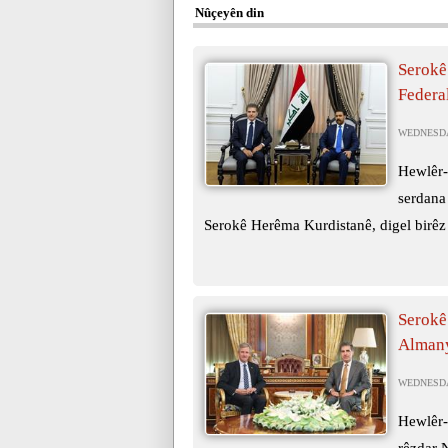
Nûçeyên din
Serokê
Federa
WEDNESDAY
Hewlêr-
serdana
Serokê Herêma Kurdistanê, digel birêz 
Serokê
Almany
WEDNESDAY
Hewlêr-