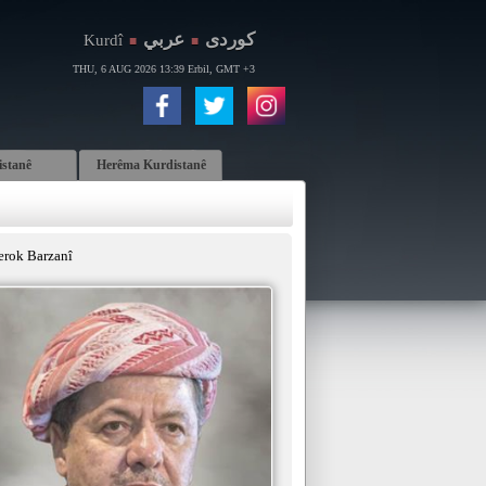
كوردی
عربي
Kurdî
■
■
THU, 6 AUG 2026 13:39 Erbil, GMT +3
istanê
Herêma Kurdistanê
erok Barzanî