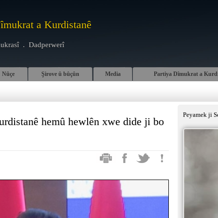
Dîmukrat a Kurdistanê
ukrasî . Dadperwerî
Nûçe
Şirove û bûçûn
Media
Partiya Dîmukrat a Kurd
Peyamek ji S
urdistanê hemû hewlên xwe dide ji bo