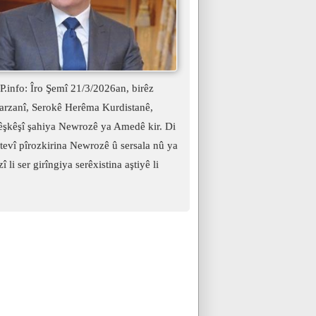
.info: Îro Şemî 21/3/2026an, birêz
arzanî, Serokê Herêma Kurdistanê,
şkêşî şahiya Newrozê ya Amedê kir. Di
evî pîrozkirina Newrozê û sersala nû ya
î li ser girîngiya serêxistina aştiyê li