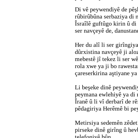
Di vê peywendiyê de pêş
rûbirûbûna serbaziya di 
Îsraîlê guftûgo kirin û d
ser navçeyê de, danustan
Her du alî li ser girîngi
dûrxistina navçeyê ji alo
mebestê jî tekez li ser w
rola xwe ya ji bo rawesta
çareserkirina aştiyane ya
Li beşeke dinê peywendiyê
peymana ewlehiyê ya di 
Îranê û li vî derbarî de 
pêdagiriya Herêmê bi pey
Metirsiya sedemên zêdeti
pirseke dinê girîng û he
telefoniyê bûn.