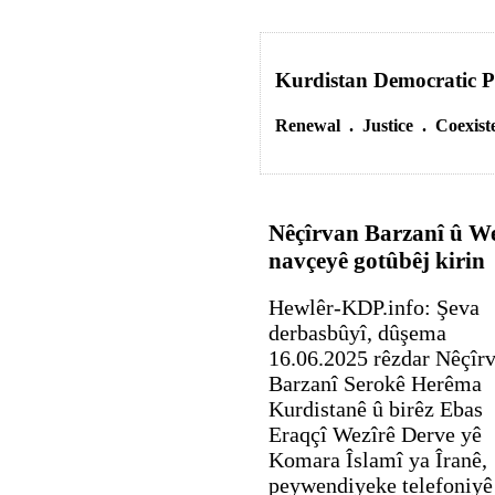
Kurdistan Democratic P
Renewal . Justice . Coexist
Nêçîrvan Barzanî û We
navçeyê gotûbêj kirin
Hewlêr-KDP.info: Şeva
derbasbûyî, dûşema
16.06.2025 rêzdar Nêçîr
Barzanî Serokê Herêma
Kurdistanê û birêz Ebas
Eraqçî Wezîrê Derve yê
Komara Îslamî ya Îranê,
peywendiyeke telefoniyê