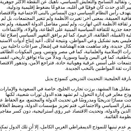
، وتقاليد التسامح والتعايش السياسي، ناهيك عن النقطة الأكثر جوهرية،
يير الذي حدث كان فوقيًا في أغلبه، مدفوعًا بضغوط إقليمية ودولية،
هدف رأس النظام السياسي دون المساس بالبنى الاجتماعية والاقتصاد
قافية العميقة، بمعنى آخر: تغيرت الأنظمة ولم تتغير المجتمعات، بل لم
ر ثقافة الأنظمة التي انهارت، ولم تُمس مفاصل الدولة العميقة، ولم تح
عة جذرية للثقافة السياسية المبنية على الطاعة، والولاء، والانتماءات
لية (القبيلة، الطائفة، الزعيم)، كما لم يرافق التغيير السياسي إصلاح ثقا
عليمي يعيد تشكيل وعي المواطن، ونتيجة لذلك، أُعيد إنتاج أدوات الاستبد
ال جديدة، وقد ساهمت هذه الهشاشة في إشعال صراعات داخلية بين
ارات الإسلامية والعلمانية، كما في مصر وتونس، وبين المكونات الطائفي
ناطقية، كما في اليمن وليبيا وسوريا، وبدلاً من بناء توافق تاريخي، انق
تمعات على أسس عرقية وهوياتية حادة، فتراجع الأمن، وتدهور الاقتصاد
ارت ثقة المواطنين بالنخب الجديدة.
ارقة الخليجية: التحديث التدريجي كنموذج بديل
قابل هذا المشهد، برزت تجارب الخليج، خاصة في السعودية والإمارات،
ذج مغاير في إدارة التحول، لم تشهد هذه الدول ثورات شعبية، لكنها
جت مسارًا تدريجيًا ومدروسًا في تحديث الدولة والمجتمع، مع الحفاظ ع
تقرار السياسي والاجتماعي، فتم تعزيز مؤسسات الدولة، وضبط العلاق
الدين والدولة، وتحديث الاقتصاد عبر رؤى استراتيجية، دون كسر مفاجئ
ظومة القائمة.
 عدم تبنيها للنموذج الديمقراطي الغربي الكامل، إلا أن تلك الدول تمك