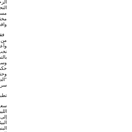
الزخ
الت
مستق
مختل
واقع
فقد 
من ا
وأعا
نخب 
بالت
وسور
حكم 
وحتى
"الد
سريع
تطبي
سعت 
اللي
إلى 
البي
البن