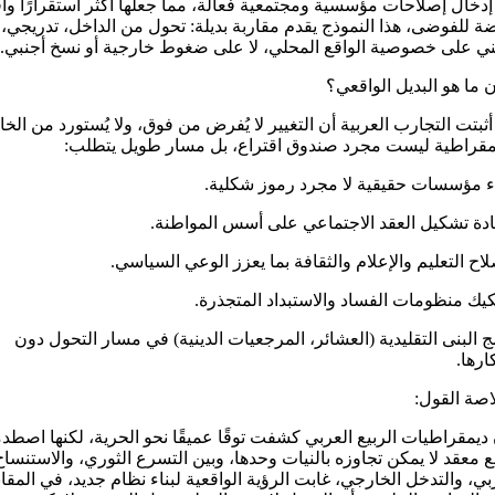
دخال إصلاحات مؤسسية ومجتمعية فعالة، مما جعلها أكثر استقرارًا وأ
 للفوضى، هذا النموذج يقدم مقاربة بديلة: تحول من الداخل، تدريجي،
ي على خصوصية الواقع المحلي، لا على ضغوط خارجية أو نسخ أجنبي.
ن ما هو البديل الواقعي؟
أثبتت التجارب العربية أن التغيير لا يُفرض من فوق، ولا يُستورد من الخا
مقراطية ليست مجرد صندوق اقتراع، بل مسار طويل يتطلب:
اء مؤسسات حقيقية لا مجرد رموز شكلية.
ادة تشكيل العقد الاجتماعي على أسس المواطنة.
لاح التعليم والإعلام والثقافة بما يعزز الوعي السياسي.
كيك منظومات الفساد والاستبداد المتجذرة.
ج البنى التقليدية (العشائر، المرجعيات الدينية) في مسار التحول دون
ارها.
صة القول:
ديمقراطيات الربيع العربي كشفت توقًا عميقًا نحو الحرية، لكنها اصط
ع معقد لا يمكن تجاوزه بالنيات وحدها، وبين التسرع الثوري، والاستنساخ
بي، والتدخل الخارجي، غابت الرؤية الواقعية لبناء نظام جديد، في المقا