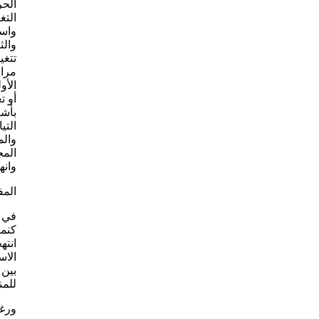
الحر
التغ
واست
والث
تتغي
مراج
الأو
أو ت
بأشك
التي
والم
المج
وانه
المف
في م
كنمو
انته
الاس
بين 
للمن
ورغم