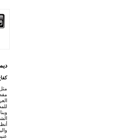
ديم
كفا
مفصل
الع
للمط
وبنا
الش
أنظم
والي
عنيف