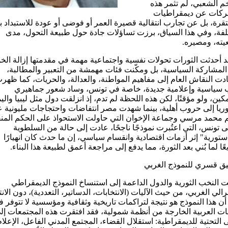
م الشعبي، لم تثمر هذه
حركات عن ديمقراطيات
رة، بل عن تجارب انتقالية قصيرة العمر أو فوضى أو عودة للاستبداد ب
فة، وفي هذا السياق، برزت تساؤلات جادة حول طبيعة التحول، مدى
يته، ومصيره.
أحدثت الثورات تحولات نفسية واجتماعية مهمة في مقدمتها إزالة ال
لمشاركة السياسية، بل ومكّنت فئات مهمشة من التعبير والمطالبة،
دت النقاش العام إلى مفاهيم المواطنة، والعدالة، والحريات، كما ظهر
سياسية وإعلامية جديدة، خاصة في تونس، وساد شعور جماهيري
مكين، ولو مؤقتًا، لكن هذه اللحظة لم تدم، إذ انزلقت دول مثل ليبيا والي
يا إلى حروب أهلية، بينما شهدت مصر انتفاضات واحتجاجات مليونية 
محمد مرسي وجماعة الإخوان التي حاولت الاستحواذ على الحكم المنف
 تونس، التي اعتُبرت نموذجًا ناجحًا، عادت إلى حالة من السلطوية
ستورية" إثر أزمات اقتصادية وانقسام سياسي، إن ما حدث كان انهيارًا
ًا لما بُني بعد الثورة، مما يدفع إلى مراجعة أعمق لطبيعة هذا البناء.
ق قسري للنموذج الغربي
النخب الثورية والدول الداعمة إلى استنساخ النموذج الديمقراطي
برالي الغربي، من حيث الآليات (الانتخابات، الدساتير، التعددية)، دون الانت
أن هذا النموذج هو نتيجة لتراكمات تاريخية وثقافية ومؤسسية لا تتوفر 
ئات العربية الخارجة من أنظمة شمولية، فقد افتقرت هذه المجتمعات إل
ى التحتية للديمقراطية: استقلال القضاء، المجتمع المدني الفاعل، الإعلام