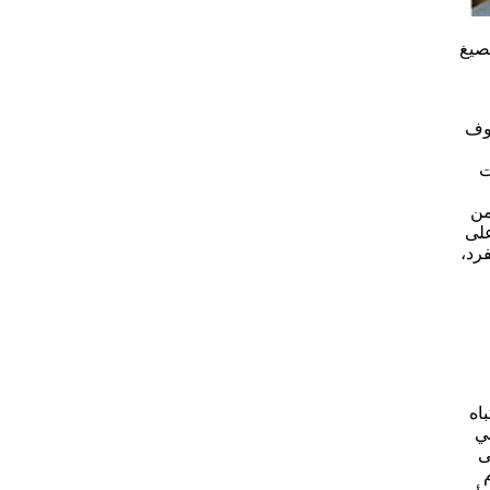
صيغ
خوف
ت
من
على
رد،
باه
في
ى