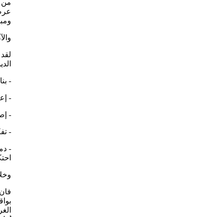
من إ
عرضة
ومبن
والآ
لقد 
الدي
- بن
- إع
- إص
- تف
- دم
احتك
وخلا
فان 
بواق
الغر