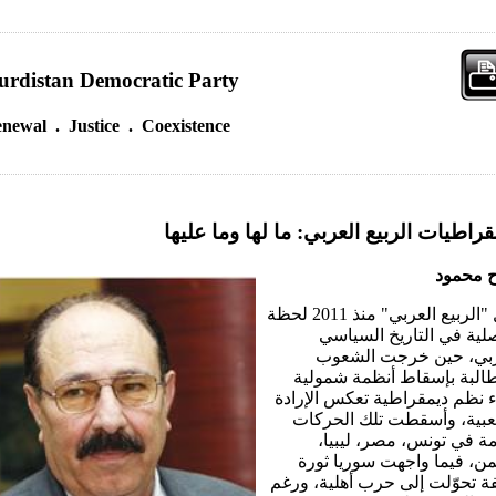
urdistan Democratic Party
newal . Justice . Coexistence
قراطيات الربيع العربي: ما لها وما عليها
ح محمود
مثل "الربيع العربي" منذ 2011 لحظة
ية في التاريخ السياسي
ربي، حين خرجت الشعوب
البة بإسقاط أنظمة شمولية
ء نظم ديمقراطية تعكس الإرادة
عبية، وأسقطت تلك الحركات
ة في تونس، مصر، ليبيا،
من، فيما واجهت سوريا ثورة
ة تحوّلت إلى حرب أهلية، ورغم