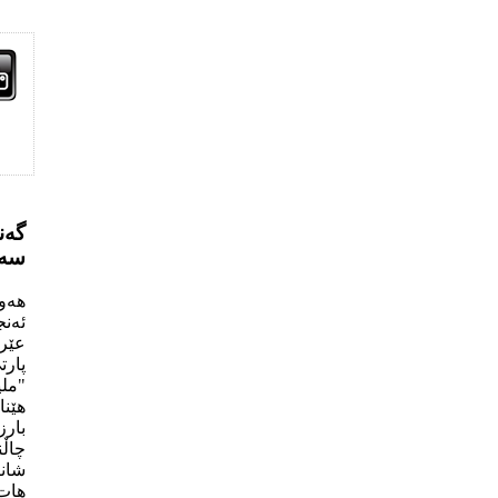
سەر
ئەنج
عێر
پارت
"ملی
هێنا
بارز
چاڵن
شانا
هات