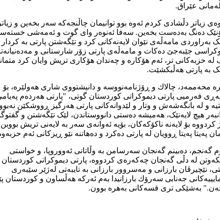
ەمانی عێراق.
ەی زیاتر دڵشادی کردم ئەوە بوو توانیمان چاڵنجەكە سەر بخەین و زیاتر
ۆنێک دەنگ بەدەست بخەین. سەفا ئەنوەر وای گوت و ئەمەشی خستەسە
 بەراوردی مامەڵەی نێوان لایەنەکانی کرد و تێگەشتن پارتی بە کردار
کراسی جێبەجێ دەکات و مامەڵەی پارتی زۆر شارستانی و مەدەنیانەت
لە حزبەکانی تر، ئەم هۆکارە و چەندان هۆکاری تریش وایان کرد متما
 بە پارتی هەڵبکشێت.
ە محەممەد، چالاك و ڕۆژنامەنووسە و دانیشتووی شاری هەولێرە، بۆ
ەڕی فەرمیی پارتی دیموکراتی کوردستان گوتی، "پارتی هەردەم پەیام
یە و لە بانگەشەش و وتار و لێدوانەکانی پارتی هەرگیز ڕووشکێن نەبوو
نبەر هیچ لایەنێک، هەمیشە دەستی دانووستاندن، لێک تێگەشتن و گفتوگ
 کردووە بۆ لایەنە ناکۆکەکان، بۆیە ئەوانەی سەر بە لایەنی تریش بووبن،
مان پەیتا پەیتا ڕوویان لە پارتی دەکرد و دەهاتنە نێو ڕیزکانی ئەم حزبەوە
 گەنجم، دەبینم گەنجان سەرسامن بە وڵاتانی ئەووروپا، و خواستی
ەوتن لە دڵی گەنجان چەکەرەی کردووە، پارتی دیموکراتی کوردستان ب
، نێچیرڤان بارزانی و مەسروور بارزانی بە تایبەتی لەژێر سێبەری
ایییەكانی جەنابی سەرۆك بارزانیدا بەم ئەرکە هەڵساون و کوردستان 
ن." بەشێكی تری قسەكانی بەهرە بوون.