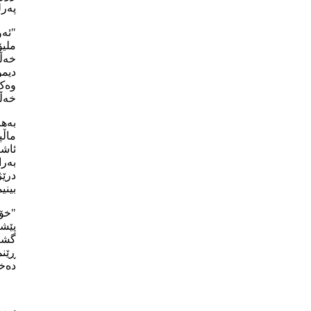
پەرل
"ئەو
ملی
خەڵک
دیمو
وەک 
خەڵک
بەهر
ماڵپ
ئاشت
بەرا
درێژ
بینی
"خۆم
پێشک
گشتی
ڕێنم
دەخە