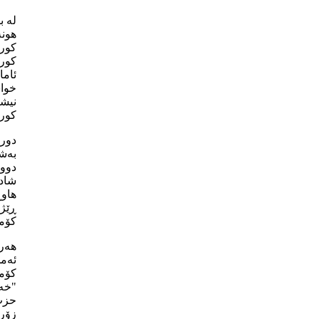
لە ب
هونە
کورد
کورد
ئاما
خواس
نیشا
کورد
دوری
بەشێ
دووپ
شادی
هاوڕ
ڕێژە
کۆمە
هەر 
ئەمج
كۆمە
"خەڵ
حزب 
زۆر 