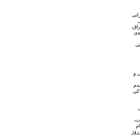
اتی
ی
اق،
ەی
تی
 و
بەم
اکی
ت،
م
ڕۆژ