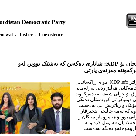
urdistan Democratic Party
newal . Justice . Coexistence
گەنجان بۆ KDP: شانازی دەکەین كە بەشێک بووین لەو
کەوتنە مەزنەی پارتی
ھەولێر-KDP.info- دوای ڕاگەیاندنی
امەکانی هەڵبژاردنی پەرلەمانی
اق بۆ خولی شەشەم، دەرکەوت
ی دیموکراتی کوردستان دەنگی
ۆنێک و زیاتریش"ـی بەدەست
وە كە ئەمە چاڵنجی نێچیرڤان
انی بوو بۆ هەموو پارتییەكان و
جەكەیان قەبووڵ كرد و بە
زییەوە ئەو دەنگە بەدەست
.