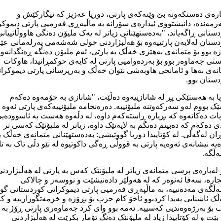
ارەی دەستکەوتە بێ وێنەکەی پارتی، دوریا عەزیز کە نیگارکێش و
رمەندە، دانیشتووی ئیدارەی سۆرانە بە ماڵپەڕی فەرمیی پارتی دیموکر
ستانی ڕاگەیاند، "بەدەستهێنانی زیاتر لە یەک ملیۆن دەنگی هاووڵاتییان
ستان لەلایەن پارتییەوە بۆ هەڵبژاردنی خولی شەشەمی پەرلەمانی عێر
ژە بوو بۆ متمانەی بەهێزی خەڵک بە پارتی، ئەم ملیۆن دەنگە ڕەنگدانەو
تی جەماوەر بوو بۆ بەردەوامیی پارتی لە کایەی حوکمڕانیدا، هاوکات
نەی بەها و ئامانجی هاوبەشی نێوان خەڵک و بەرپرسانی پارتی دیموکرا
ستان بوو.
ا بە هەستێكی پڕ لە شانازییەوە دەڵێت، "شانازی بە خۆمەوە دەکەم
ک بووم لەو سەرکەوتنە ملیۆنییە. دەرەنجامە ملیۆنییەکەی پارتی ئەوە
ات دەکاتەوە کە بڕیارە ڕاستەکەم داوە، لە دڵەوە هەست بە ئاسوودەیی
 دەکەم کە دەبینم دەنگم بە لایەنێک داوە، زیاتر لە ملیۆنێک کەسی تر
ان لەگەڵی. لە کۆتاییدا دوریا گووتیشی: بەدەستهێنانی متمانەی خەڵک 
یە نیشانەی ئەوەیە پارتی بە قووڵی ڕەگی داکوتیوە لە نێو دڵی تاک بە ت
ڵگە. ‌
لەبارەی پرسی متمانەی زیاتر لە ملیۆنێک کەس بە پارتی لە هەڵبژاردنی
ارە، سەفا ئەنوەر کە لە هەولێر دادەنیشێت و نووسەر و چالاکی
ڵگەی مەدەنییە، بە ماڵپەڕی فەرمیی پارتی دیموکراتی کوردستانی گو
ک ئاشنایی پەیدا کردبوو ئاخۆ کام حزب بۆ پڕۆژە و خزمەتگوزارییە و کا
بۆ بەرژەوەندیی کەسییە. ئەمە بوو وای کرد جەماوەری پارتی ڕۆژ بە 
بێت و لە کۆتاییدا زیاد لە ملیۆنێک دەنگ تۆمار بکرێت لە هەڵبژاردنی