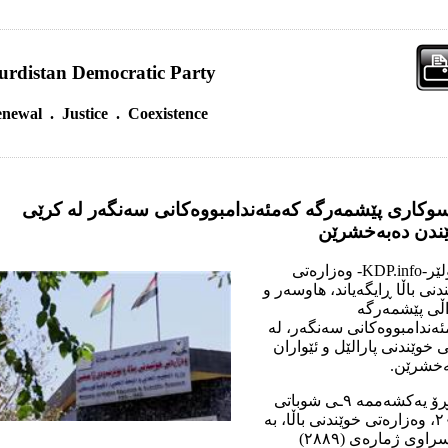
urdistan Democratic Party
newal . Justice . Coexistence
وکارى پێشمەرگە کەمئەندامبووەکانی سەنگەر لە کرێى
ندن دەبەخشرێن
ھەولێر-KDP.info- وەزارەتی
دنی باڵا ڕایگەیاند، ھاوسەر و
ڵی پێشمەرگە
ەندامبووەکانی سەنگەر، لە
 خوێندنی پارالێل و ئێواران
ەخشرێن.
ئەمڕۆ یەکشەممە ٩ـی شوباتی
٢٠٢٥، وەزارەتی خوێندنی باڵا، بە
نووسراوی ژمارەی (٢٨٨٩)