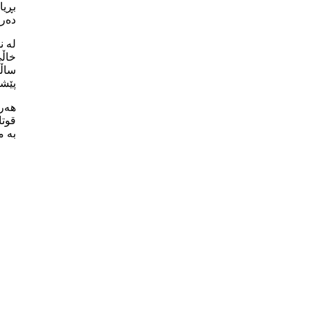
بڕیا
دەرک
لە ن
پێشم
ھەر 
قوتا
بە م