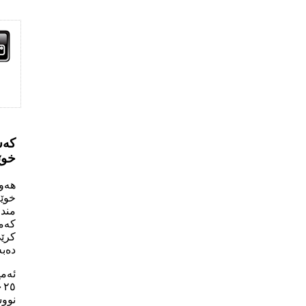
کەس
خوێ
خوێن
مندا
کەمئ
کرێی
دەب