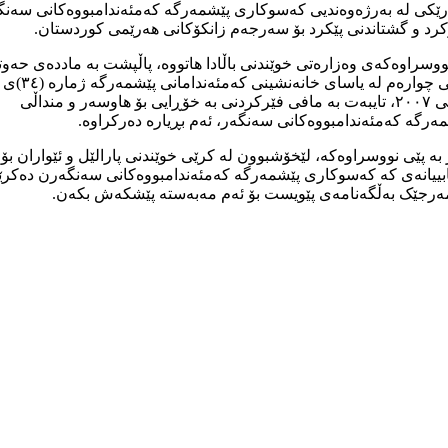
رێکی لە بەرژەوەندیی کەسوکاری پێشمەرگە کەمئەندامبووەکانی سەنگ
رد و گشتاندنی پێکرد بۆ سەرجەم زانکۆکانی ھەرێمی کوردستان.
ووسراوەکەی وەزارەتی خوێندنی باڵادا ھاتووە، پاڵپشت بە ماددەی حەوت
خاڵی چوارەم لە یاسای خانەنشینی کەمئەندامانی پێشمەرگە ژمارە (٣٤)ی
ساڵی ٢٠٠٧، تایبەت بە مافی فێرکردنی بە خۆڕایی بۆ ھاوسەر و منداڵی
ەرگە کەمئەندامبووەکانی سەنگەر، ئەم بڕیارە دەرکراوە.
بە پێی نووسراوەکە، لێخۆشبوون لە کرێی خوێندنی پارالێل و ئێواران بۆ 
بییانەی کە کەسوکاری پێشمەرگە کەمئەندامبووەکانی سەنگەرن دەکر
ەرجێک بەڵگەنامەی پێویست بۆ ئەم مەبەستە پێشکەش بکەن.