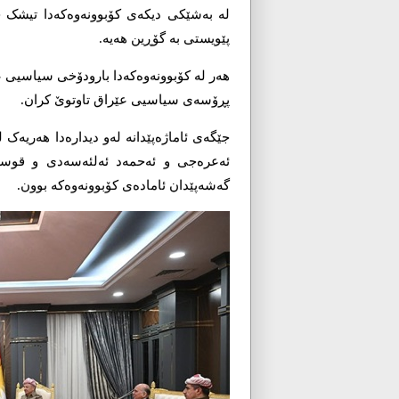
لە بەشێکی دیکەی کۆبوونەوەکەدا تیشک خر
پێویستی بە گۆڕین هەیە.
هەر لە کۆبوونەوەکەدا بارودۆخی سیاسیی عێ
پڕۆسەی سیاسیی عێراق تاوتوێ کران.
جێگەی ئاماژەپێدانە لەو دیدارەدا هەریەک
ئەعرەجی و ئەحمەد ئەلئەسەدی و قوسەی م
گەشەپێدان ئامادەی کۆبوونەوەکە بوون.