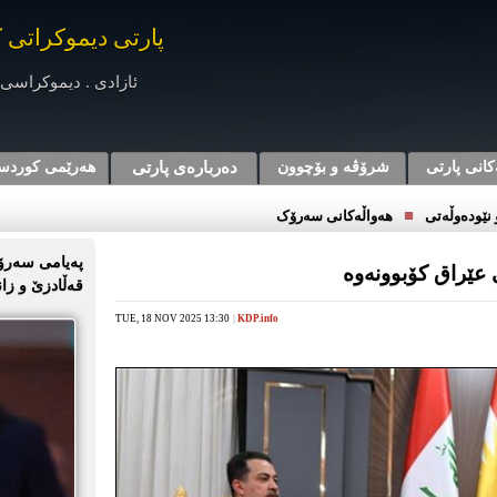
پارتی دیموکراتی 
ئازادی . دیموکراسی 
کانی پارتی
شرۆڤه‌ و بۆچوون
دەربارەی پارتی
هه‌رێمی کوردس
■
نێوده‌وڵه‌تی
هەواڵەکانی سەرۆک
پەیامی سەرۆک
عێراق کۆبوونەوە
قەڵادزێ و زا
TUE, 18 NOV 2025 13:30
|
KDP.info