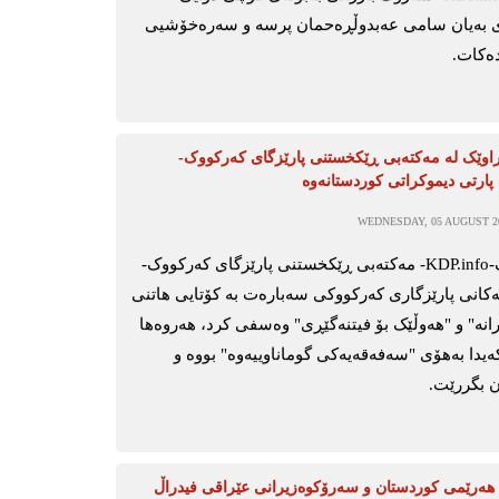
 بەیان سامی عەبدوڵڕەحمان پرسە و سەرەخۆشیی
دەکات.
راوێک لە مەکتەبی ڕێکخستنی پارێزگای کەرکووک-
پارتی دیموکراتی کوردستانەوە
WEDNESDAY, 05 AUGUST 20
کەرکووک-KDP.info- مەکتەبی ڕێکخستنی پارێزگای کەرکووک-
انەکانی پارێزگاری کەرکووکی سەبارەت بە کۆتایی هاتنی
ەرپرسیارانە" و "هەوڵێک بۆ فیتنەگێڕی" وەسفی کرد، هەروەها
ەیدا بەهۆی "سەفەقەیەکی گوماناوییەوە" بووە و
ن بگررێت.
ەرێمی کوردستان و سەرۆکوەزیرانی عێراقی فیدراڵ