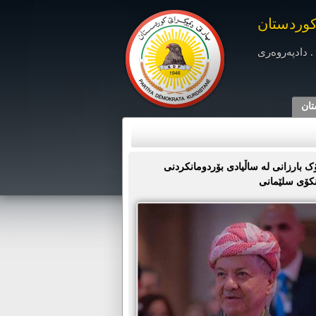
کوردستان
. دادپەروەری
تان
 بارزانی لە ساڵیادی بۆردومانکردنی
نکۆی سلێمانی