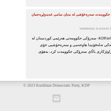
کوومەت سەرەخۆشی لە بەیان سامی عەبدولڕەحمان
WEDNESDAY, 05 AUGUST 20
ھەولێر-KDP.info- سەرۆکی حکوومەتی ھەرێمی کوردستان لە
یەکی تەلەفۆنیدا ھاوخەمی و سەرەخۆشیی خۆی
اوێژکاری باڵای سەرۆکی حکوومەت کرد، بەھۆی
© 2023 Kurdistan Democratic Party, KDP