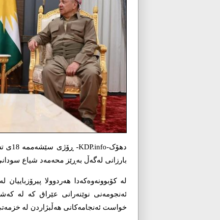
بارزانی لەگەڵ بەڕێز محەمەد شیاع سودان
لە کۆبوونەوەکەدا هەردوولا پیرۆزباییان
ئەنجومەنی نوێنەرانی عێراق کە لە کەشێ
خواست ئەنجامەکانی هەڵبژاردن لە خزمەتی