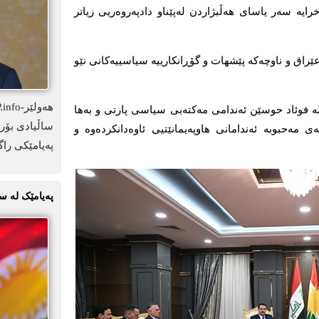
ایە سەر یاسای هەڵبژاردن لەپێناو دادپەروەریی زیاتر
راق و ناوچەکە پێشهات و گۆڕانکارییە سیاسییەکانی نێو
 لە فوئاد حوسێن ئەندامی مەکتەبی سیاسی پارتی و بەها
ساڵیادی بۆرد
ەحبوبە ئەندامانی هاوپەیمانێتیی ئاوەدانکردەوە و
پەیامێکی راگ
پەیامێک لە س