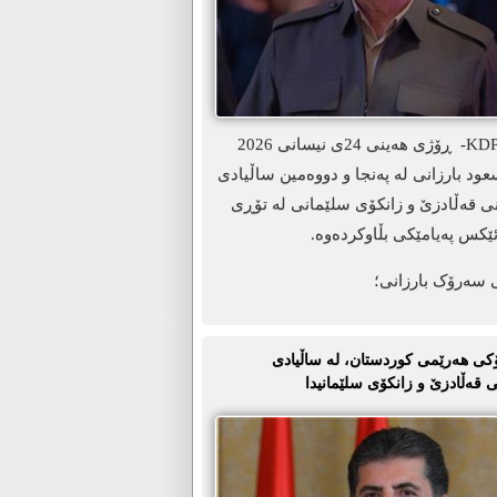
ھەولێر-KDP.info- ڕۆژی هەینی 24ی نیسانی 2026
د بارزانی لە پەنجا و دووەمین ساڵیادی
نی قەڵادزێ و زانکۆی سلێمانی لە تۆڕی
ێکس پەیامێکی بڵاوکردەوە.
 سەرۆک بارزانی؛
ی ھەرێمی کوردستان، لە ساڵیادی
 قەڵادزێ و زانکۆی سلێمانیدا