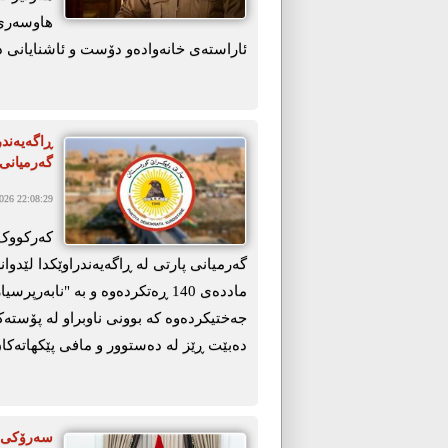
ھاوسەری
ئاراستەی خانەوادەو دۆست و ئاشنایانی 
ڕاگەیەند
گەرمیانی 
26 22:08:29
گەرمیانی پارتی لە ڕاگەیەندراوێکدا لێدو
ماددەی 140 ڕەتکردەوە و بە "ناب
جەختیکردەوە کە بوونی ناوبراو لە پۆستەک
دەبێت ڕێز لە دەستوور و مافی پێکهاتەکا
سەرۆكی ه