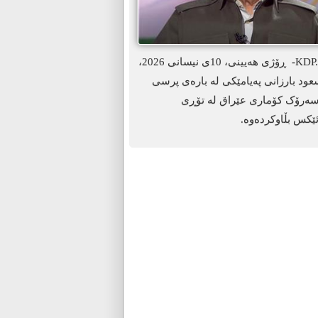
ھەولێر-KDP. info- ڕۆژی هەیینی، 10ی نیسانی 2026،
د بارزانی پەیامێکی لە بارەی پرسی
سەرۆک کۆماری عێراق لە تۆڕی
ێکس بڵاوکردەوە.