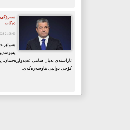
سەرۆکی ح
دەکات
26 21:08:00
پەیوەندی
ئاراستەی بەیان سامی عەبدولڕەحمان، ڕ
کۆچی دواییی ھاوسەرەکەی.