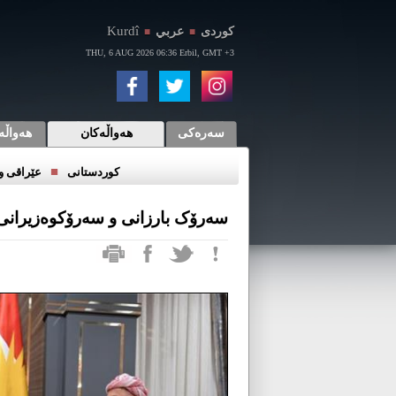
Kurdî
كوردی
عربي
■
■
THU, 6 AUG 2026 06:36 Erbil, GMT +3
سەرەکی
هەواڵەکان
هەواڵە
■
کوردستانی
عێراقی و 
سەرۆک بارزانی و سەرۆکوەزیرانی 