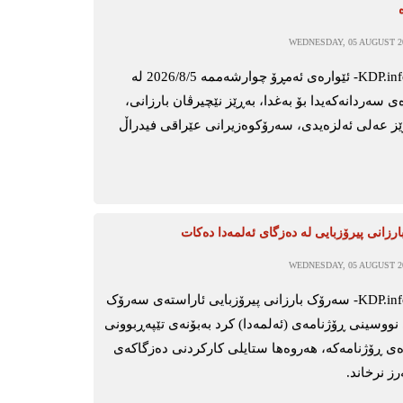
WEDNESDAY, 05 AUGUST 20
ھەولێر-KDP.info- ئێوارەی ئەمڕۆ چوارشەممە 2026/8/5 لە
 سەردانەکەیدا بۆ بەغدا، بەڕێز نێچیرڤان بارزانی،
 عەلی ئەلزەیدی، سەرۆكوەزیرانی عێراقی فیدراڵ
زانی پیرۆزبایی لە دەزگای ئەلمەدا دەکات
WEDNESDAY, 05 AUGUST 20
ھەولێر-KDP.info- سەرۆک بارزانی پیرۆزبایی ئاراستەی سەرۆک
نووسینی ڕۆژنامەی (ئەلمەدا) کرد بەبۆنەی تێپەڕبوونی
ەی ڕۆژنامەکە، ھەروەھا ستایلی کارکردنی دەزگاکەی
ز نرخاند.