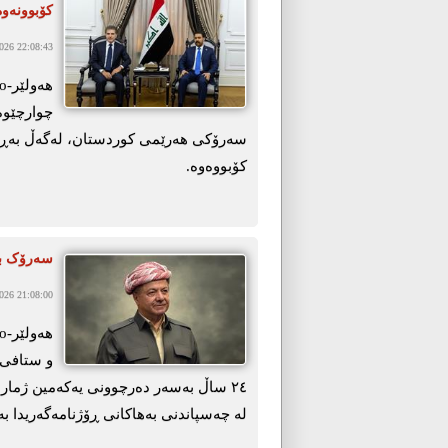
كۆبوونەوە
26 22:08:43
چوارچێوەی
سەرۆكی هەرێمی كوردستان، لەگەڵ بەڕێز
كۆبووەوە.
سەرۆک بار
26 21:08:00
و ستافی 
٢٤ ساڵ بەسەر دەرچوونی یەکەمین ژمار
لە چەسپاندنی بەھاکانی ڕۆژنامەگەریدا بەر