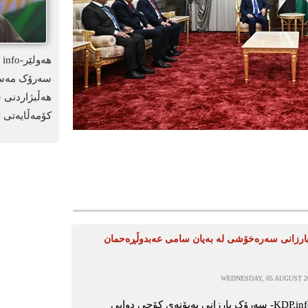
سەرۆک مەسعو
هەڵبژاردنی 
کۆمەڵایەتی ئ
رزانی سەرەخۆشی لە بەیان سامی عەبدوڵڕەحمان
WEDNESDAY, 05 AUGUST 20
ھەولێر-KDP.info- سەرۆک بارزانی بەبۆنەی کۆچی دوایی