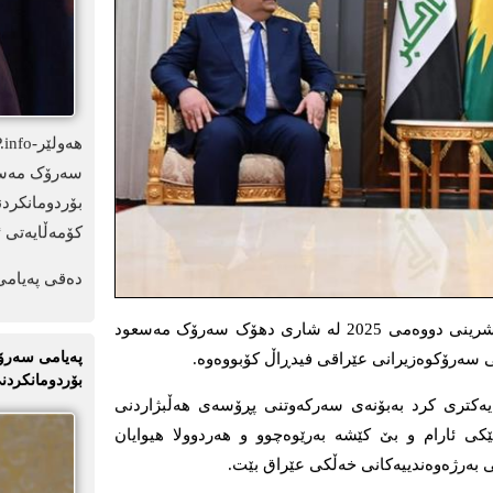
سەرۆک مەسعو
بۆردومانکرد
کۆمەڵایەتی ئ
دەقی پەیامی
دهۆک-KDP.info- ڕۆژی سێشەممە 18ی تشرینی دووەمی 2025 لە شاری دهۆک سەرۆک مەسعود
پەیامی سەرۆک
ی سەرۆکوەزیرانی عێراقی فیدڕاڵ کۆبووەوە.
بۆردومانکردنی
 لەیەکتری کرد بەبۆنەی سەرکەوتنی پڕۆسەی هەڵبژاردنی
کی ئارام و بێ کێشە بەرێوەچوو و هەردوولا هیوایان
 بەرژەوەندییەکانی خەڵکی عێراق بێت.