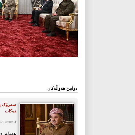
دوایین هەواڵەکان
سەرۆک با
دەکات
26 23:08:34