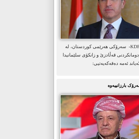
ھەولێر-KDP.info- سەرۆکی ھەرێمی کوردستان، لە
ومانکردنی قەڵادزێ و زانکۆی سلێمانیدا
ەیاند ئەمە دەقەکەیەتیی:
ەرۆک بارزانییەوە