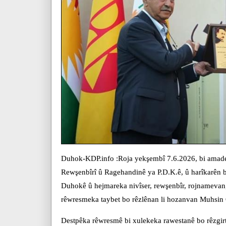
Duhok-KDP.info :Roja yekşembî 7.6.2026, bi amade
Rewşenbîrî û Ragehandinê ya P.D.K.ê, û harîkarên 
Duhokê û hejmareka nivîser, rewşenbîr, rojnamevan
rêwresmeka taybet bo rêzlênan li hozanvan Muhsin Q
Destpêka rêwresmê bi xulekeka rawestanê bo rêzgirt