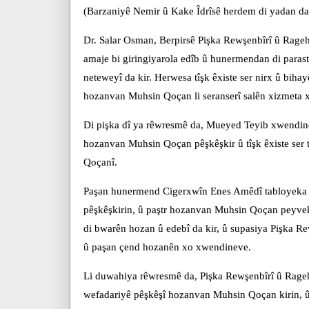
(Barzaniyê Nemir û Kake Îdrîsê herdem di yadan da)
Dr. Salar Osman, Berpirsê Pişka Rewşenbîrî û Rageh
amaje bi giringiyarola edîb û hunermendan di paras
neteweyî da kir. Herwesa tîşk êxiste ser nirx û bih
hozanvan Muhsin Qoçan li seranserî salên xizmeta xo
Di pişka dî ya rêwresmê da, Mueyed Teyib xwendi
hozanvan Muhsin Qoçan pêşkêşkir û tîşk êxiste ser
Qoçanî.
Paşan hunermend Cigerxwîn Enes Amêdî tabloyeka 
pêşkêşkirin, û paştr hozanvan Muhsin Qoçan peyve
di bwarên hozan û edebî da kir, û supasiya Pişka R
û paşan çend hozanên xo xwendineve.
Li duwahiya rêwresmê da, Pişka Rewşenbîrî û Rageh
wefadariyê pêşkêşî hozanvan Muhsin Qoçan kirin, 