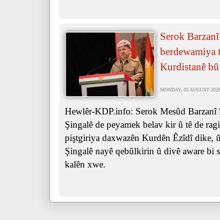
Serok Barzanî
berdewamiya ta
Kurdistanê bû
MONDAY, 03 AUGUST 2026 
Hewlêr-KDP.info: Serok Mesûd Barzanî îr
Şingalê de peyamek belav kir û tê de ra
piştgiriya daxwazên Kurdên Êzîdî dike, û 
Şingalê nayê qebûlkirin û divê aware bi s
kalên xwe.