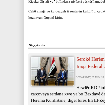
Kiçeka Qiştalî ye" bi îmdaza nivîserî pêşkêşî amade
Cehê amajê ye ku dezgeh û senterên kultûrî bi çepk
hozanvan Qoçanî kirin.
Nûçeyên din
Serokê Herêma
Iraqa Federal 
WEDNESDAY, 05 AUGUST 20
Hewlêr-KDP.inf
çarçoveya serdana xwe ya bo Bexdayê de,
Herêma Kurdistanê, digel birêz Elî El-Ze