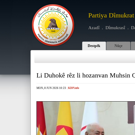
Partiya Dîmukrat
Azadî . Dîmukrasî . D
Destpêk
Nûçe
Li Duhokê rêz li hozanvan Muhsin Q
MON, 8 JUN 2026 10:23
|
KDP.info