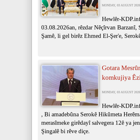
MONDAY, 03 AUGUST 2026 
Hewlêr-KDP.inf
03.08.2026an, rêzdar Nêçîrvan Barzanî, 
Şamê, li gel birêz Ehmed El-Şer'e, Serok
Gotara Mesrûr
komkujiya Êz
MONDAY, 03 AUGUST 2026 
Hewlêr-KDP.inf
, Bi amadebûna Serokê Hikûmeta Herêma
merasîmeke girêdayî salvegera 12ê ya je
Şingalê bi rêve diçe.