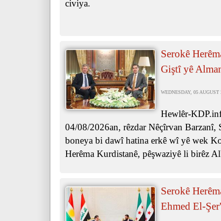
civiya.
Serokê Herêma
Giştî yê Alma
WEDNESDAY, 05 AUGUST 20
Hewlêr-KDP.info
04/08/2026an, rêzdar Nêçîrvan Barzanî, 
boneya bi dawî hatina erkê wî yê wek Ko
Herêma Kurdistanê, pêşwaziyê li birêz Al
Serokê Herêma
Ehmed El-Şer'