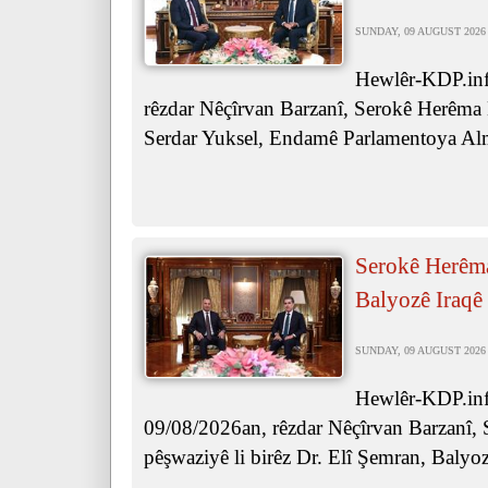
SUNDAY, 09 AUGUST 2026 
Hewlêr-KDP.inf
rêzdar Nêçîrvan Barzanî, Serokê Herêma K
Serdar Yuksel, Endamê Parlamentoya Al
Serokê Herêma
Balyozê Iraqê 
SUNDAY, 09 AUGUST 2026 
Hewlêr-KDP.inf
09/08/2026an, rêzdar Nêçîrvan Barzanî,
pêşwaziyê li birêz Dr. Elî Şemran, Balyoz