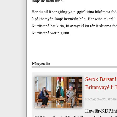
Iraqê de hatin kirin.
Her du alî li ser girîngiya piştgirîkirina hikûmeta fe
û pêkhateyên Iraqê hevnêrîn bûn. Her wiha tekezî li 
Kurdistanê hat kirin, bi awayekî ku rêz li sîstema f
Kurdistanê werin girtin
Nûçeyên din
Serok Barzanî
Brîtanyayê li 
SUNDAY, 09 AUGUST 2026 
Hewlêr-KDP.inf