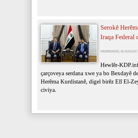
Serokê Herêma
Iraqa Federal 
WEDNESDAY, 05 AUGUST 20
Hewlêr-KDP.inf
çarçoveya serdana xwe ya bo Bexdayê de,
Herêma Kurdistanê, digel birêz Elî El-Ze
civiya.