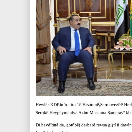
Hewlêr-KDP.info : îro 1ê Hezîranê,Serokwezîrê Her
Serokê Hevpeymaniya Azim Musenna Samerayî kir.
Di hevdîtinê de, gotûbêj derbarê rewşa giştî û dawî