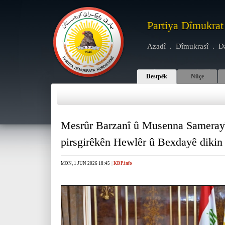
Partiya Dîmukrat
Azadî . Dîmukrasî . D
Destpêk
Nûçe
Mesrûr Barzanî û Musenna Samerayî t
pirsgirêkên Hewlêr û Bexdayê dikin
MON, 1 JUN 2026 18:45
|
KDP.info