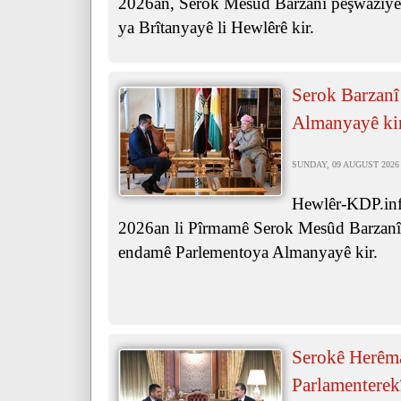
2026an, Serok Mesûd Barzanî pêşwaziyê 
ya Brîtanyayê li Hewlêrê kir.
Serok Barzanî
Almanyayê ki
SUNDAY, 09 AUGUST 2026 
Hewlêr-KDP.inf
2026an li Pîrmamê Serok Mesûd Barzanî p
endamê Parlementoya Almanyayê kir.
Serokê Herêm
Parlamenterek