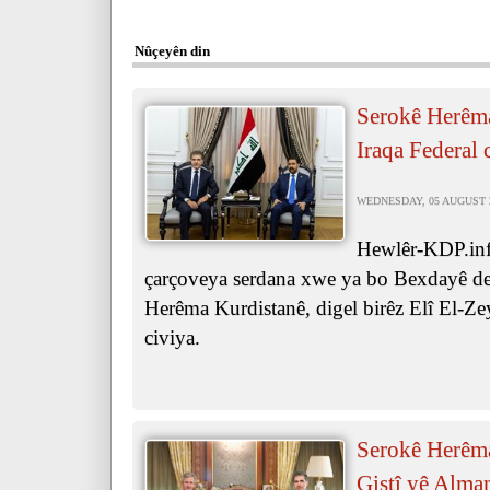
Nûçeyên din
Serokê Herêma
Iraqa Federal 
WEDNESDAY, 05 AUGUST 20
Hewlêr-KDP.inf
çarçoveya serdana xwe ya bo Bexdayê de,
Herêma Kurdistanê, digel birêz Elî El-Ze
civiya.
Serokê Herêma
Giştî yê Alma