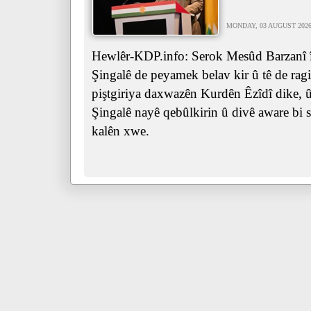
MONDAY, 03 AUGUST 2026 
Hewlêr-KDP.info: Serok Mesûd Barzanî îr
Şingalê de peyamek belav kir û tê de ra
piştgiriya daxwazên Kurdên Êzîdî dike, û 
Şingalê nayê qebûlkirin û divê aware bi s
kalên xwe.