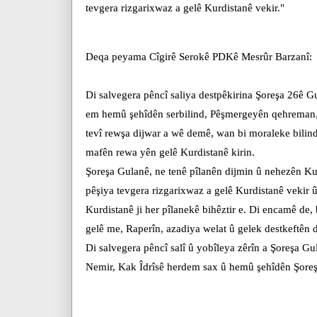
tevgera rizgarixwaz a gelê Kurdistanê vekir."
Deqa peyama Cîgirê Serokê PDKê Mesrûr Barzanî:
Di salvegera pêncî saliya destpêkirina Şoreşa 26ê G
em hemû şehîdên serbilind, Pêşmergeyên qehreman, t
tevî rewşa dijwar a wê demê, wan bi moraleke bilind 
mafên rewa yên gelê Kurdistanê kirin.
Şoreşa Gulanê, ne tenê pîlanên dijmin û nehezên Kurd
pêşiya tevgera rizgarixwaz a gelê Kurdistanê vekir
Kurdistanê ji her pîlanekê bihêztir e. Di encamê de,
gelê me, Raperîn, azadiya welat û gelek destkeftên di
Di salvegera pêncî salî û yobîleya zêrîn a Şoreşa Gu
Nemir, Kak Îdrîsê herdem sax û hemû şehîdên Şore