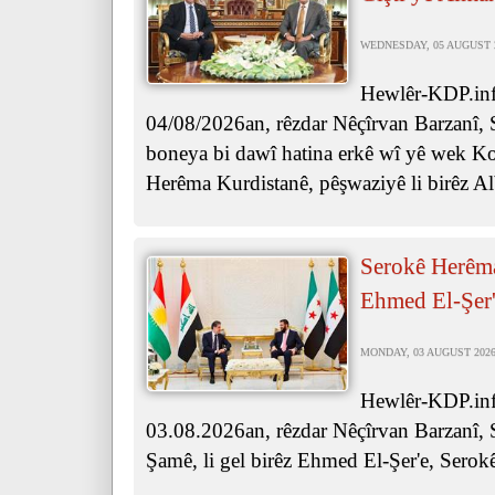
WEDNESDAY, 05 AUGUST 20
Hewlêr-KDP.info
04/08/2026an, rêzdar Nêçîrvan Barzanî, 
boneya bi dawî hatina erkê wî yê wek Ko
Herêma Kurdistanê, pêşwaziyê li birêz Al
Serokê Herêma
Ehmed El-Şer'
MONDAY, 03 AUGUST 2026 
Hewlêr-KDP.inf
03.08.2026an, rêzdar Nêçîrvan Barzanî, 
Şamê, li gel birêz Ehmed El-Şer'e, Serok