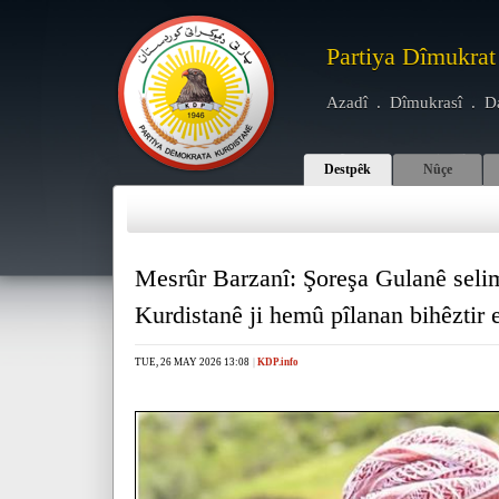
Partiya Dîmukrat
Azadî . Dîmukrasî . D
Destpêk
Nûçe
Mesrûr Barzanî: Şoreşa Gulanê seli
Kurdistanê ji hemû pîlanan bihêztir 
TUE, 26 MAY 2026 13:08
|
KDP.info