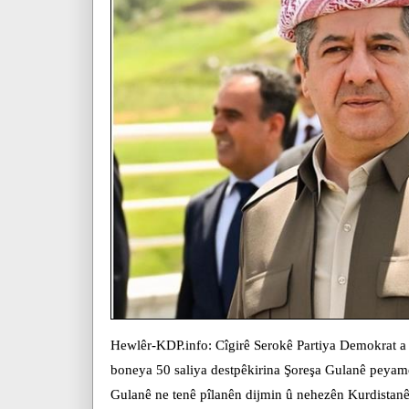
Hewlêr-KDP.info: Cîgirê Serokê Partiya Demokrat a
boneya 50 saliya destpêkirina Şoreşa Gulanê peyame
Gulanê ne tenê pîlanên dijmin û nehezên Kurdistanê t