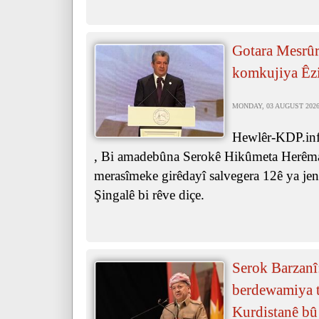
Gotara Mesrûr
komkujiya Êz
MONDAY, 03 AUGUST 2026 
Hewlêr-KDP.inf
, Bi amadebûna Serokê Hikûmeta Herêma
merasîmeke girêdayî salvegera 12ê ya je
Şingalê bi rêve diçe.
Serok Barzanî
berdewamiya ta
Kurdistanê bû