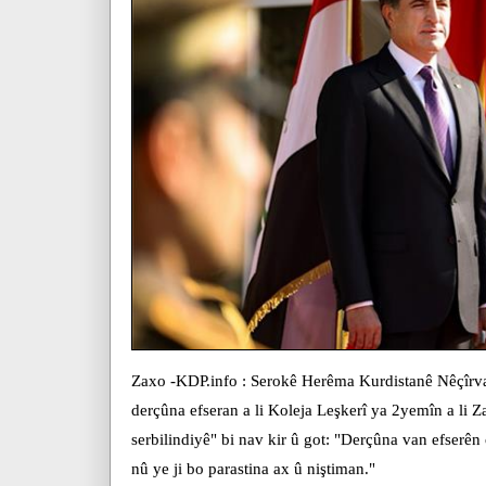
Zaxo -KDP.info : Serokê Herêma Kurdistanê Nêçîrv
derçûna efseran a li Koleja Leşkerî ya 2yemîn a li Z
serbilindiyê" bi nav kir û got: "Derçûna van efserê
nû ye ji bo parastina ax û niştiman."