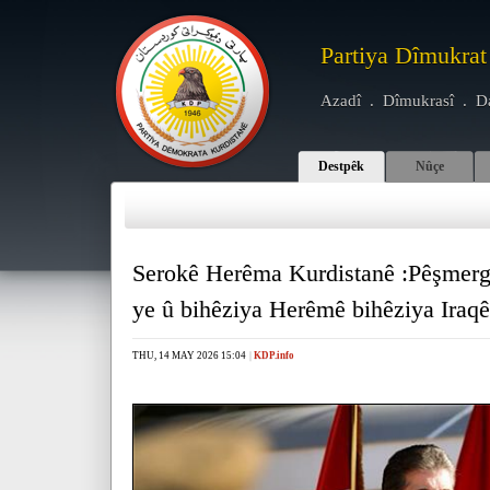
Partiya Dîmukrat
Azadî . Dîmukrasî . D
Destpêk
Nûçe
Serokê Herêma Kurdistanê :Pêşmerg
ye û bihêziya Herêmê bihêziya Iraqê
THU, 14 MAY 2026 15:04
|
KDP.info