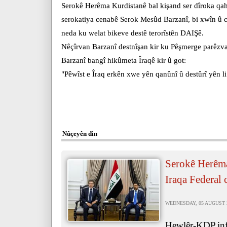
Serokê Herêma Kurdistanê bal kişand ser dîroka qa
serokatiya cenabê Serok Mesûd Barzanî, bi xwîn û c
neda ku welat bikeve destê terorîstên DAIŞê.
Nêçîrvan Barzanî destnîşan kir ku Pêşmerge parêzvanê
Barzanî bangî hikûmeta Îraqê kir û got:
"Pêwîst e Îraq erkên xwe yên qanûnî û destûrî yên l
Nûçeyên din
Serokê Herêma
Iraqa Federal 
WEDNESDAY, 05 AUGUST 20
Hewlêr-KDP.inf