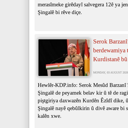
merasîmeke girêdayî salvegera 12ê ya je
Şingalê bi rêve diçe.
Serok Barzanî
berdewamiya ta
Kurdistanê bû
MONDAY, 03 AUGUST 2026 
Hewlêr-KDP.info: Serok Mesûd Barzanî îr
Şingalê de peyamek belav kir û tê de ra
piştgiriya daxwazên Kurdên Êzîdî dike, û 
Şingalê nayê qebûlkirin û divê aware bi s
kalên xwe.