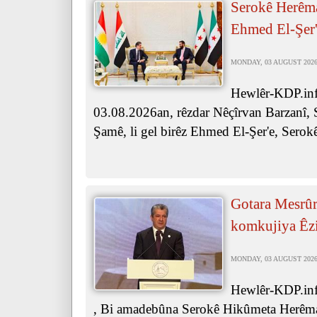
Serokê Herêma
Ehmed El-Şer'
MONDAY, 03 AUGUST 2026 
Hewlêr-KDP.inf
03.08.2026an, rêzdar Nêçîrvan Barzanî, 
Şamê, li gel birêz Ehmed El-Şer'e, Serok
Gotara Mesrûr
komkujiya Êz
MONDAY, 03 AUGUST 2026 
Hewlêr-KDP.inf
, Bi amadebûna Serokê Hikûmeta Herêma