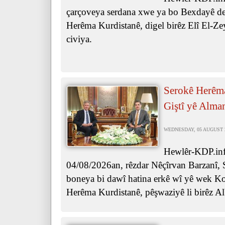
çarçoveya serdana xwe ya bo Bexdayê de,
Herêma Kurdistanê, digel birêz Elî El-Ze
civiya.
Serokê Herêma
Giştî yê Alma
WEDNESDAY, 05 AUGUST 20
Hewlêr-KDP.info
04/08/2026an, rêzdar Nêçîrvan Barzanî, 
boneya bi dawî hatina erkê wî yê wek Ko
Herêma Kurdistanê, pêşwaziyê li birêz Al