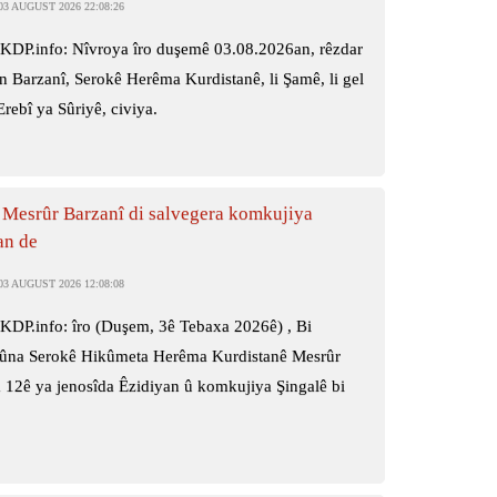
3 AUGUST 2026 22:08:26
KDP.info: Nîvroya îro duşemê 03.08.2026an, rêzdar
n Barzanî, Serokê Herêma Kurdistanê, li Şamê, li gel
rebî ya Sûriyê, civiya.
 Mesrûr Barzanî di salvegera komkujiya
an de
3 AUGUST 2026 12:08:08
KDP.info: îro (Duşem, 3ê Tebaxa 2026ê) , Bi
na Serokê Hikûmeta Herêma Kurdistanê Mesrûr
 12ê ya jenosîda Êzidiyan û komkujiya Şingalê bi