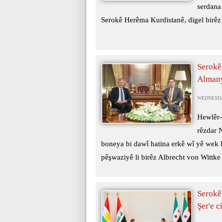
serdana
Serokê Herêma Kurdistanê, digel birêz 
Serokê
Almany
WEDNESDAY
Hewlêr-
rêzdar 
boneya bi dawî hatina erkê wî yê wek
pêşwaziyê li birêz Albrecht von Wittke 
Serokê
Şer'e c