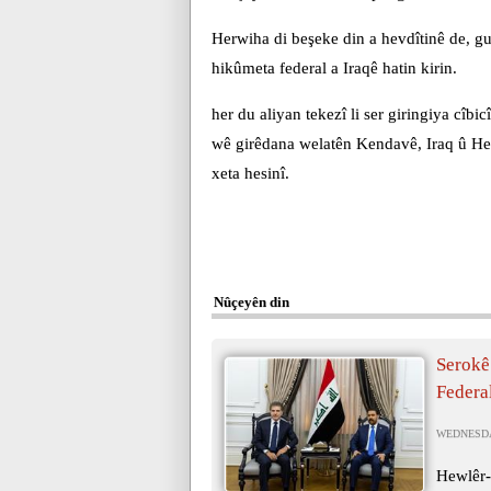
Herwiha di beşeke din a hevdîtinê de, gu
hikûmeta federal a Iraqê hatin kirin.
her du aliyan tekezî li ser giringiya cîb
wê girêdana welatên Kendavê, Iraq û He
xeta hesinî.
Nûçeyên din
Serokê
Federa
WEDNESDAY
Hewlêr-