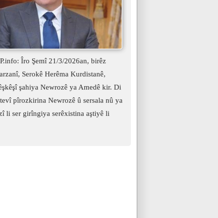
.info: Îro Şemî 21/3/2026an, birêz
arzanî, Serokê Herêma Kurdistanê,
şkêşî şahiya Newrozê ya Amedê kir. Di
evî pîrozkirina Newrozê û sersala nû ya
î li ser girîngiya serêxistina aştiyê li