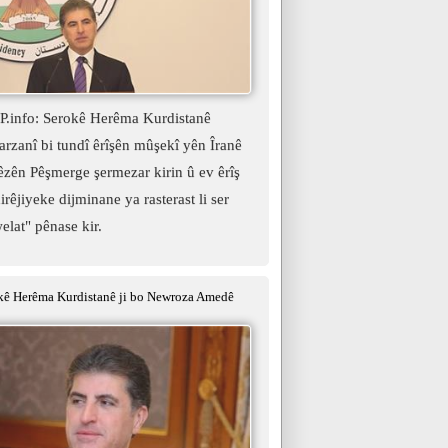
.info: Serokê Herêma Kurdistanê
rzanî bi tundî êrîşên mûşekî yên Îranê
hêzên Pêşmerge şermezar kirin û ev êrîş
irêjiyeke dijminane ya rasterast li ser
elat" pênase kir.
ê Herêma Kurdistanê ji bo Newroza Amedê