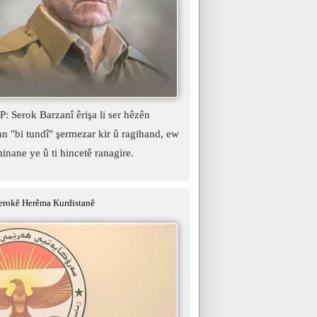
 Serok Barzanî êrişa li ser hêzên
 "bi tundî" şermezar kir û ragihand, ew
minane ye û ti hincetê ranagire.
erokê Herêma Kurdistanê