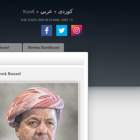
كوردی
عربي
Kurdî
■
■
SAT, 8 AUG 2026 09:16 Erbil, GMT +3
istanê
Herêma Kurdistanê
erok Barzanî