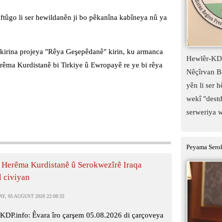
ftûgo li ser hewildanên ji bo pêkanîna kabîneya nû ya
icîkirina projeya "Rêya Geşepêdanê" kirin, ku armanca
Hewlêr-KDP
rêma Kurdistanê bi Tirkiye û Ewropayê re ye bi rêya
Nêçîrvan Ba
yên li ser 
wekî "destd
serweriya w
Peyama Serok
 Herêma Kurdistanê û Serokwezîrê Iraqa
l civiyan
, 05 AUGUST 2026 22:08:32
KDP.info: Êvara îro çarşem 05.08.2026 di çarçoveya