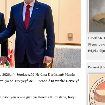
Hewlêr-KDP:
Pêşmergeyan
êrişeke dij
Peyamek ji S
na 2026an), Serokwezîrê Herêma Kurdistanê Mesrûr
rmî ya bo Tirkiyeyê de, li Stenbolê bi Wezîrê Derve yê
ên dawî yên rewşa giştî ya Herêma Kurdistanê, Iraq û