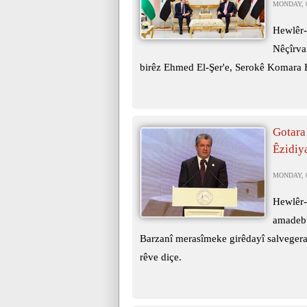
MONDAY, 0
Hewlêr-
Nêçîrva
birêz Ehmed El-Şer'e, Serokê Komara E
Gotara
Êzidiy
MONDAY, 0
Hewlêr-
amadebû
Barzanî merasîmeke girêdayî salvegera
rêve diçe.