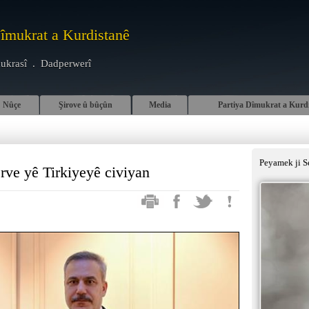
Dîmukrat a Kurdistanê
ukrasî . Dadperwerî
Nûçe
Şirove û bûçûn
Media
Partiya Dîmukrat a Kurd
Peyamek ji S
ve yê Tirkiyeyê civiyan