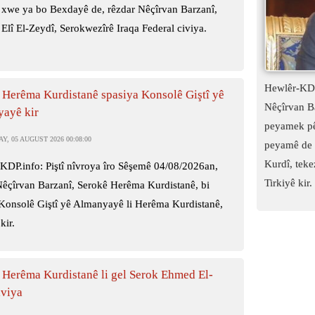
 xwe ya bo Bexdayê de, rêzdar Nêçîrvan Barzanî,
Elî El-Zeydî, Serokwezîrê Iraqa Federal civiya.
Hewlêr-KDP
 Herêma Kurdistanê spasiya Konsolê Giştî yê
Nêçîrvan B
ayê kir
peyamek pê
, 05 AUGUST 2026 00:08:00
peyamê de t
Kurdî, tekez
KDP.info: Piştî nîvroya îro Sêşemê 04/08/2026an,
Tirkiyê kir.
Nêçîrvan Barzanî, Serokê Herêma Kurdistanê, bi
 Konsolê Giştî yê Almanyayê li Herêma Kurdistanê,
kir.
 Herêma Kurdistanê li gel Serok Ehmed El-
iviya