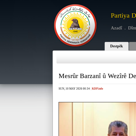
Partiya 
Azadî . Dîm
Destpêk
Mesrûr Barzanî û Wezîrê Der
SUN, 10 MAY 2026 00:34
|
KDP.info