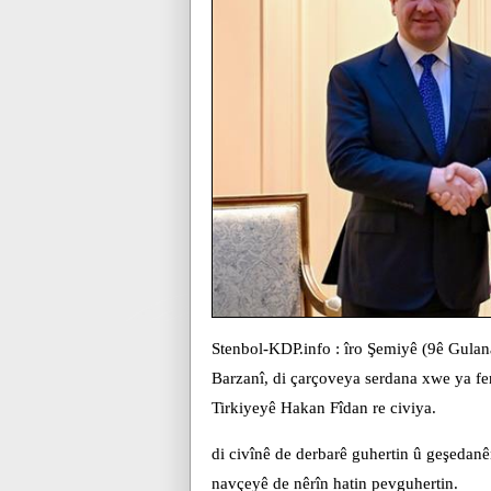
Stenbol-KDP.info : îro Şemiyê (9ê Gula
Barzanî, di çarçoveya serdana xwe ya fe
Tirkiyeyê Hakan Fîdan re civiya.
di civînê de derbarê guhertin û geşedan
navçeyê de nêrîn hatin pevguhertin.