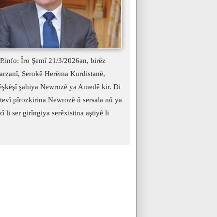
.info: Îro Şemî 21/3/2026an, birêz
arzanî, Serokê Herêma Kurdistanê,
şkêşî şahiya Newrozê ya Amedê kir. Di
evî pîrozkirina Newrozê û sersala nû ya
î li ser girîngiya serêxistina aştiyê li