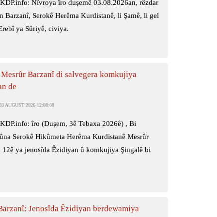
KDP.info: Nîvroya îro duşemê 03.08.2026an, rêzdar
n Barzanî, Serokê Herêma Kurdistanê, li Şamê, li gel
rebî ya Sûriyê, civiya.
 Mesrûr Barzanî di salvegera komkujiya
an de
3 AUGUST 2026 12:08:08
KDP.info: îro (Duşem, 3ê Tebaxa 2026ê) , Bi
na Serokê Hikûmeta Herêma Kurdistanê Mesrûr
 12ê ya jenosîda Êzidiyan û komkujiya Şingalê bi
Barzanî: Jenosîda Êzidiyan berdewamiya