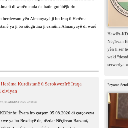
manî di warên cuda de hatin gotûbêjkirin.
iya berdewamiyên Almanyayê ji bo Iraq û Herêma
tanê ya ji bo sûdgirtina ji ezmûna Almanyayê di warê
Hewlêr-KDP
Nêçîrvan Ba
yên li ser 
wekî "destd
serweriya w
 Herêma Kurdistanê û Serokwezîrê Iraqa
Peyama Serok
l civiyan
, 05 AUGUST 2026 22:08:32
KDP.info: Êvara îro çarşem 05.08.2026 di çarçoveya
 xwe ya bo Bexdayê de, rêzdar Nêçîrvan Barzanî,