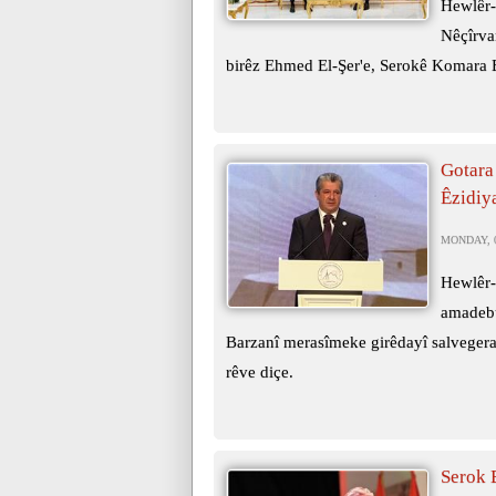
Hewlêr-
Nêçîrva
birêz Ehmed El-Şer'e, Serokê Komara E
Gotara
Êzidiy
MONDAY, 0
Hewlêr-
amadebû
Barzanî merasîmeke girêdayî salvegera
rêve diçe.
Serok 