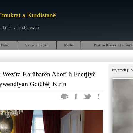
Dîmukrat a Kurdistanê
ukrasî . Dadperwerî
Nûçe
Şirove û bûçûn
Media
Partiya Dîmukrat a Kurd
Peyamek ji S
 Wezîra Karûbarên Aborî û Enerjiyê
ywendiyan Gotûbêj Kirin