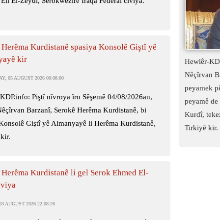
Elî El-Zeydî, Serokwezîrê Iraqa Federal civiya.
 Herêma Kurdistanê spasiya Konsolê Giştî yê
ayê kir
Hewlêr-KDP
Nêçîrvan B
, 05 AUGUST 2026 00:08:00
peyamek pê
KDP.info: Piştî nîvroya îro Sêşemê 04/08/2026an,
peyamê de t
Nêçîrvan Barzanî, Serokê Herêma Kurdistanê, bi
Kurdî, tekez
 Konsolê Giştî yê Almanyayê li Herêma Kurdistanê,
Tirkiyê kir.
kir.
 Herêma Kurdistanê li gel Serok Ehmed El-
iviya
3 AUGUST 2026 22:08:26