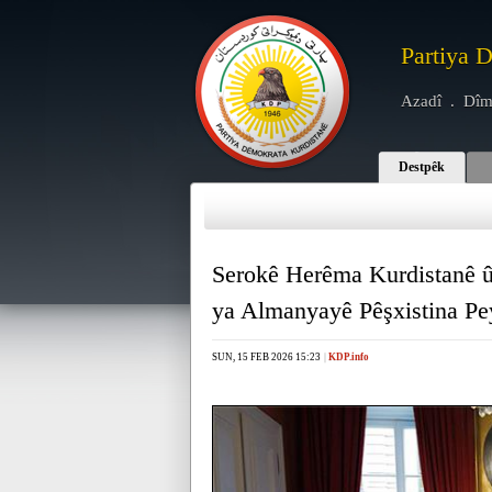
Partiya 
Azadî . Dîm
Destpêk
Serokê Herêma Kurdistanê û
ya Almanyayê Pêşxistina Pe
SUN, 15 FEB 2026 15:23
|
KDP.info