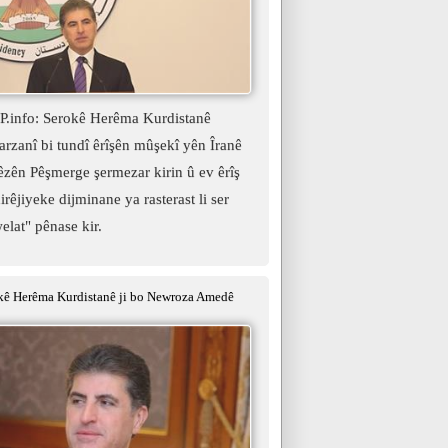
.info: Serokê Herêma Kurdistanê
rzanî bi tundî êrîşên mûşekî yên Îranê
hêzên Pêşmerge şermezar kirin û ev êrîş
irêjiyeke dijminane ya rasterast li ser
elat" pênase kir.
ê Herêma Kurdistanê ji bo Newroza Amedê