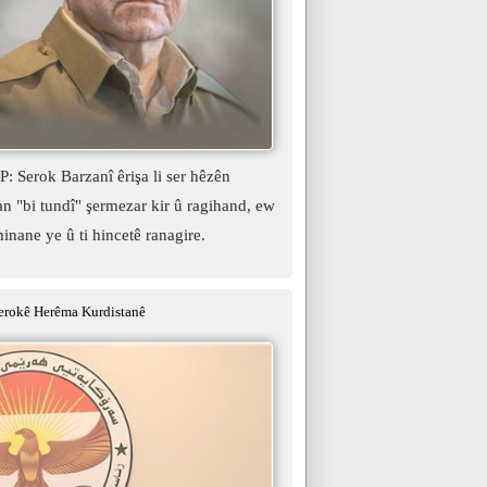
 Serok Barzanî êrişa li ser hêzên
 "bi tundî" şermezar kir û ragihand, ew
minane ye û ti hincetê ranagire.
erokê Herêma Kurdistanê