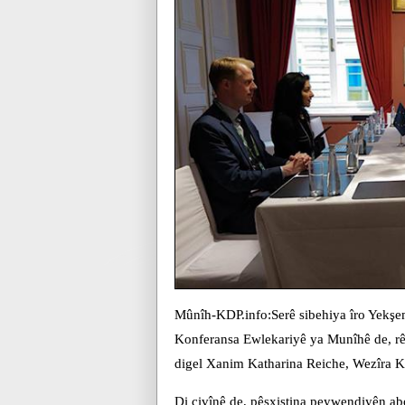
Mûnîh-KDP.info:Serê sibehiya îro Yekşe
Konferansa Ewlekariyê ya Munîhê de, rê
digel Xanim Katharina Reiche, Wezîra K
Di civînê de, pêşxistina peywendiyên a