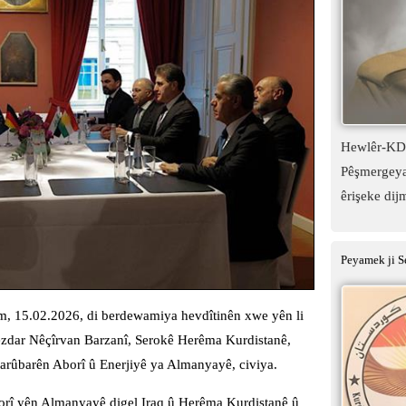
Hewlêr-KDP:
Pêşmergeyan
êrişeke dij
Peyamek ji S
m, 15.02.2026, di berdewamiya hevdîtinên xwe yên li
zdar Nêçîrvan Barzanî, Serokê Herêma Kurdistanê,
arûbarên Aborî û Enerjiyê ya Almanyayê, civiya.
borî yên Almanyayê digel Iraq û Herêma Kurdistanê û