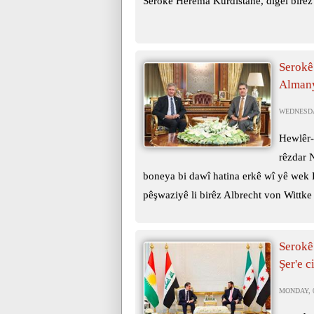
Serokê Herêma Kurdistanê, digel birêz 
Serokê
Almany
WEDNESDAY
Hewlêr-
rêzdar 
boneya bi dawî hatina erkê wî yê wek
pêşwaziyê li birêz Albrecht von Wittke 
Serokê
Şer'e c
MONDAY, 0