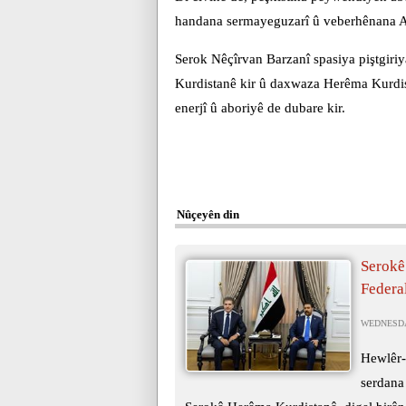
handana sermayeguzarî û veberhênana Al
Serok Nêçîrvan Barzanî spasiya piştgir
Kurdistanê kir û daxwaza Herêma Kurdis
enerjî û aboriyê de dubare kir.
Nûçeyên din
Serokê
Federa
WEDNESDAY
Hewlêr-
serdana