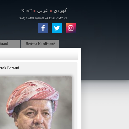
كوردی
عربي
Kurdî
■
■
SAT, 8 AUG 2026 01:44 Erbil, GMT +3
istanê
Herêma Kurdistanê
erok Barzanî