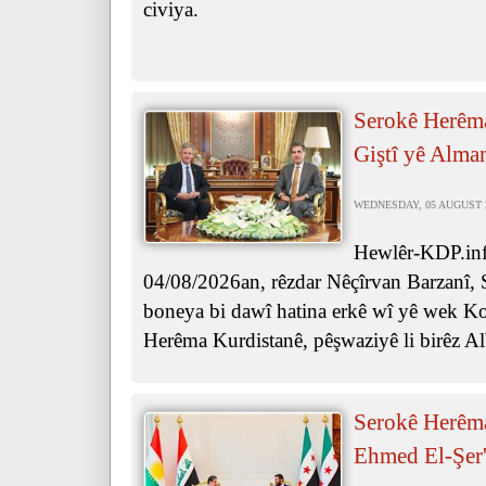
civiya.
Serokê Herêma
Giştî yê Alma
WEDNESDAY, 05 AUGUST 20
Hewlêr-KDP.info
04/08/2026an, rêzdar Nêçîrvan Barzanî, 
boneya bi dawî hatina erkê wî yê wek Ko
Herêma Kurdistanê, pêşwaziyê li birêz Al
Serokê Herêma
Ehmed El-Şer'