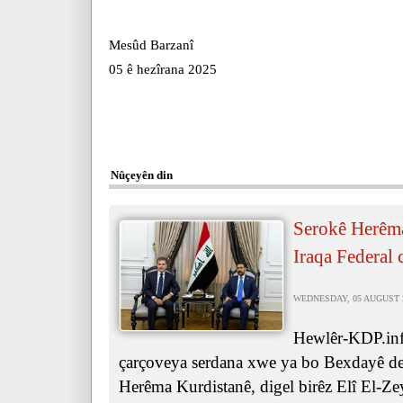
Mesûd Barzanî
05 ê hezîrana 2025
Nûçeyên din
Serokê Herêma
Iraqa Federal 
WEDNESDAY, 05 AUGUST 20
Hewlêr-KDP.inf
çarçoveya serdana xwe ya bo Bexdayê de,
Herêma Kurdistanê, digel birêz Elî El-Ze