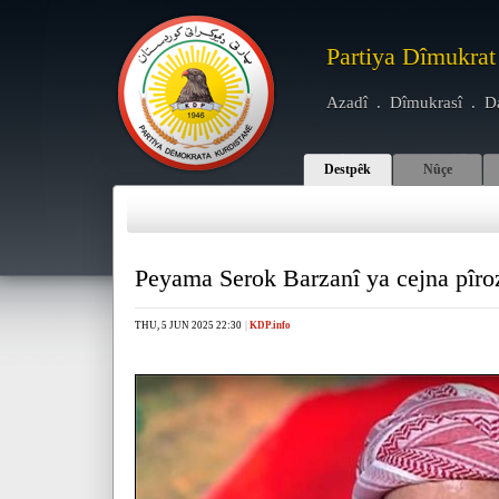
Partiya Dîmukrat
Azadî . Dîmukrasî . D
Destpêk
Nûçe
Peyama Serok Barzanî ya cejna pîr
THU, 5 JUN 2025 22:30
|
KDP.info