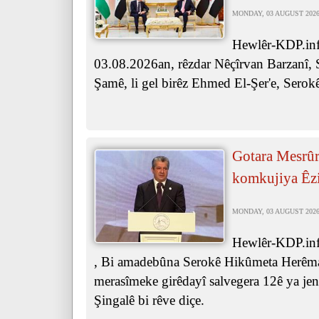
MONDAY, 03 AUGUST 2026 
Hewlêr-KDP.inf
03.08.2026an, rêzdar Nêçîrvan Barzanî, 
Şamê, li gel birêz Ehmed El-Şer'e, Serok
Gotara Mesrûr
komkujiya Êz
MONDAY, 03 AUGUST 2026 
Hewlêr-KDP.inf
, Bi amadebûna Serokê Hikûmeta Herêma
merasîmeke girêdayî salvegera 12ê ya je
Şingalê bi rêve diçe.