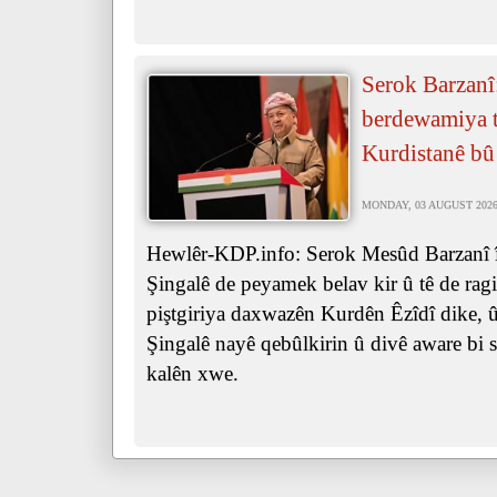
Serok Barzanî
berdewamiya ta
Kurdistanê bû
MONDAY, 03 AUGUST 2026 
Hewlêr-KDP.info: Serok Mesûd Barzanî îr
Şingalê de peyamek belav kir û tê de ra
piştgiriya daxwazên Kurdên Êzîdî dike, û 
Şingalê nayê qebûlkirin û divê aware bi s
kalên xwe.