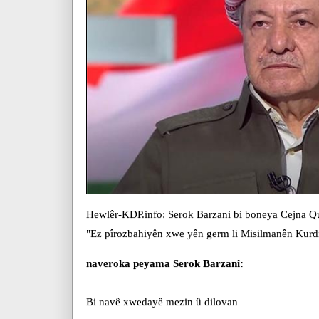
Hewlêr-KDP.info: Serok Barzani bi boneya Cejna Q
"Ez pîrozbahiyên xwe yên germ li Misilmanên Kurdis
naveroka peyama Serok Barzanî:
Bi navê xwedayê mezin û dilovan