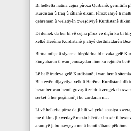
Bi helkefta hatina cejna pîroza Qurbanê, germtirîn
Kurdistan û Iraq û cîhanê dikim. Pîrozbahiyê li ma
qehreman û welatiyên xweşdiviyê Kurdistanê dikim
Di demek da ber bi vê cejna pîroz ve diçîn ku bi b
xelkê Herêma Kurdistanê ji aliyê desthilatdarên Bex
Birîna mûçe û siyaseta birçîkirina bi civaka gelê Kur
kîmyabaran û wan jenosaydan nîne ku rejîmên berê l
Lê belê îradeya gelê Kurdistanê ji wan hemû sîtemkar
Bila ewên dijayetiya xelk û Herêma Kurdistanê dikin
beranber wan hemû guvaş û zebir û zengek da xwera
serket û her peşîmanî ji bo zordaran ma.
Li vê helkefta pîroz da ji bilî wê yekê spasiya xwera
me dikim, ji xwedayê mezin hêvîdar im xêr û bextewe
aramiyê ji bo navçeya me û hemû cîhanê pêkbîne.