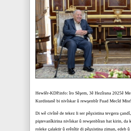
Hewlêr-KDP.info: îro Sêşem, 3ê Hezîrana 2025ê Me
Kurdistanê bi nivîskar û rewşenbîr Fuad Mecîd Misrî
Di wê civînê de tekez li ser pêşxistina tevgera çandî
piştevanîkirina nivîskar û rewşenbîran hat kirin, d
roleke çalaktir û erênîtir di pêşxistina ziman, edeb û