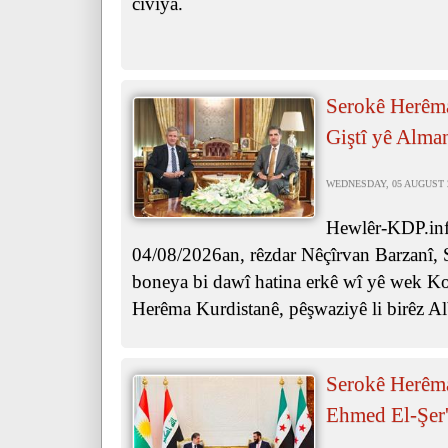
civiya.
Serokê Herêma
Giştî yê Alma
WEDNESDAY, 05 AUGUST 20
Hewlêr-KDP.info
04/08/2026an, rêzdar Nêçîrvan Barzanî, 
boneya bi dawî hatina erkê wî yê wek Ko
Herêma Kurdistanê, pêşwaziyê li birêz Al
Serokê Herêma
Ehmed El-Şer'