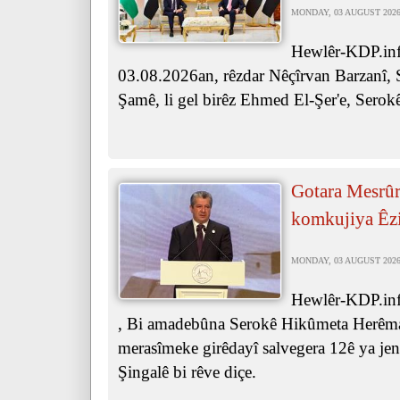
MONDAY, 03 AUGUST 2026 
Hewlêr-KDP.inf
03.08.2026an, rêzdar Nêçîrvan Barzanî, 
Şamê, li gel birêz Ehmed El-Şer'e, Serok
Gotara Mesrûr
komkujiya Êz
MONDAY, 03 AUGUST 2026 
Hewlêr-KDP.inf
, Bi amadebûna Serokê Hikûmeta Herêma
merasîmeke girêdayî salvegera 12ê ya je
Şingalê bi rêve diçe.