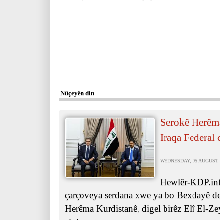
Nûçeyên din
Serokê Herêma
Iraqa Federal 
WEDNESDAY, 05 AUGUST 20
Hewlêr-KDP.inf
çarçoveya serdana xwe ya bo Bexdayê de,
Herêma Kurdistanê, digel birêz Elî El-Ze