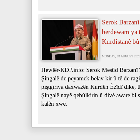
Serok Barzanî
berdewamiya ta
Kurdistanê bû
MONDAY, 03 AUGUST 2026 
Hewlêr-KDP.info: Serok Mesûd Barzanî îr
Şingalê de peyamek belav kir û tê de ra
piştgiriya daxwazên Kurdên Êzîdî dike, û 
Şingalê nayê qebûlkirin û divê aware bi s
kalên xwe.