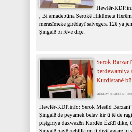
Hewlêr-KDP.inf
, Bi amadebûna Serokê Hikûmeta Herêma
merasîmeke girêdayî salvegera 12ê ya je
Şingalê bi rêve diçe.
Serok Barzanî
berdewamiya t
Kurdistanê bû
MONDAY, 03 AUGUST 2026 
Hewlêr-KDP.info: Serok Mesûd Barzanî îr
Şingalê de peyamek belav kir û tê de ra
piştgiriya daxwazên Kurdên Êzîdî dike, û 
Şingalê nayê qebûlkirin û divê aware bi s