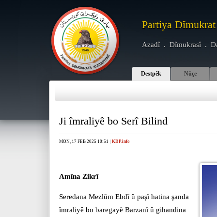
Partiya Dîmukrat
Azadî . Dîmukrasî . D
Destpêk
Nûçe
Ji îmraliyê bo Serî Bilind
MON, 17 FEB 2025 10:51
|
KDP.info
Amîna Zikrî
Seredana Mezlûm Ebdî û paşî hatina şanda
îmraliyê bo baregayê Barzanî û gihandina