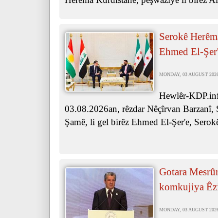
Serokê Herêma
Ehmed El-Şer'
MONDAY, 03 AUGUST 2026 
Hewlêr-KDP.inf
03.08.2026an, rêzdar Nêçîrvan Barzanî, 
Şamê, li gel birêz Ehmed El-Şer'e, Serok
Gotara Mesrûr
komkujiya Êz
MONDAY, 03 AUGUST 2026 