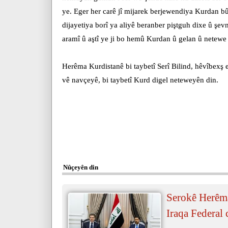
ye. Eger her carê jî mijarek berjewendiya Kurdan b
dijayetiya borî ya aliyê beranber piştguh dixe û şe
aramî û aştî ye ji bo hemû Kurdan û gelan û netewe
Herêma Kurdistanê bi taybetî Serî Bilind, hêvîbexş e
vê navçeyê, bi taybetî Kurd digel neteweyên din.
Nûçeyên din
Serokê Herêma
Iraqa Federal 