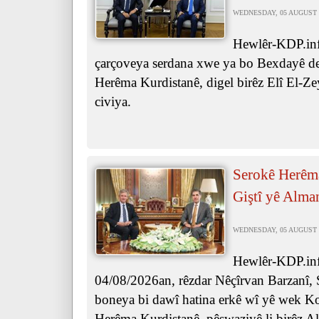
WEDNESDAY, 05 AUGUST 2
Hewlêr-KDP.inf
çarçoveya serdana xwe ya bo Bexdayê de
Herêma Kurdistanê, digel birêz Elî El-Ze
civiya.
Serokê Herêma
Giştî yê Alma
WEDNESDAY, 05 AUGUST 2
Hewlêr-KDP.info
04/08/2026an, rêzdar Nêçîrvan Barzanî, 
boneya bi dawî hatina erkê wî yê wek Ko
Herêma Kurdistanê, pêşwaziyê li birêz Al