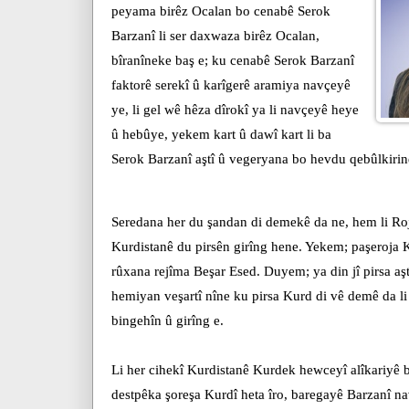
peyama birêz Ocalan bo cenabê Serok
Barzanî li ser daxwaza birêz Ocalan,
bîranîneke baş e; ku cenabê Serok Barzanî
faktorê serekî û karîgerê aramiya navçeyê
ye, li gel wê hêza dîrokî ya li navçeyê heye
û hebûye, yekem kart û dawî kart li ba
Serok Barzanî aştî û vegeryana bo hevdu qebûlkirin
Seredana her du şandan di demekê da ne, hem li Roj
Kurdistanê du pirsên girîng hene. Yekem; paşeroja K
rûxana rejîma Beşar Esed. Duyem; ya din jî pirsa aş
hemiyan veşartî nîne ku pirsa Kurd di vê demê da li 
bingehîn û girîng e.
Li her cihekî Kurdistanê Kurdek hewceyî alîkariyê be
destpêka şoreşa Kurdî heta îro, baregayê Barzanî na