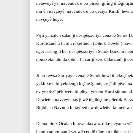
neteweyî ye, navendek e bo pirsên girîng û têgihiştina
din ên navçeyê, navendek e bo qeziya Kurdî; lewma
navçeyê heye.
Piştî yanzdeh salan ji destpêşxeriya cenabê Serok Ba
Kurdistanê û herdu rêkeftinên (Dihok-Hewlêr) navb
eger asteng li ber destpêşxeriyên Serok Barzanî nebû
qonaxeke din da dibû. Tu car jî Serok Barzanî, ji de
Ji bo rewşa Sûriyayê cenabê Serok hewl û têkoşîne
yekbixe û bi yekdengî bişîne Şamê, ev jî di pêxema
ev yekrêzî pêk were bi plêya yekem Kurd sûdmend d
Dewletên navçeyê baş ji wê têgihiştine ; Serok Barza
Rojhilata Navîn û bi taybetî ew dewletên ku netewa K
Dema birêz Ocalan bi xwe daxwaz dike peyama wî b
hemûyan guman l ser wê çendê nîne ku dihête ser b