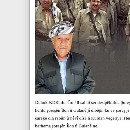
Duhok-KDP.info- Îro 48 sal bi ser destpêkirina Şor
herdu şoreşên Îlon û Gulanê jî dibêjin ku ev şoreş j
careke din rabûn û hêvî dîsa li Kurdan vegeriya. Her
berhema şoreşên Îlon û Gulanê ne.