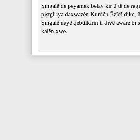
Şingalê de peyamek belav kir û tê de ra
piştgiriya daxwazên Kurdên Êzîdî dike, û 
Şingalê nayê qebûlkirin û divê aware bi s
kalên xwe.