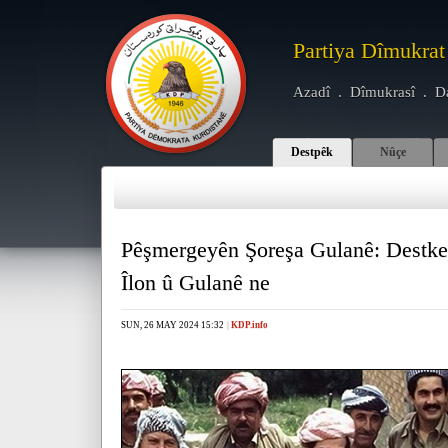
Partiya Dîmukrat
Azadî . Dîmukrasî . D
Destpêk
Nûçe
Pêşmergeyên Şoreşa Gulanê: Destkef
Îlon û Gulanê ne
SUN, 26 MAY 2024 15:32
|
KDP.info