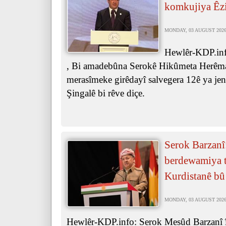
komkujiya Êz
MONDAY, 03 AUGUST 2026 
Hewlêr-KDP.inf
, Bi amadebûna Serokê Hikûmeta Herêma
merasîmeke girêdayî salvegera 12ê ya je
Şingalê bi rêve diçe.
Serok Barzanî
berdewamiya ta
Kurdistanê bû
MONDAY, 03 AUGUST 2026 
Hewlêr-KDP.info: Serok Mesûd Barzanî îr