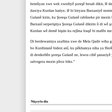
hemûyan xwe wek xwediyê şoreşê hesab dikir, lê dema
dawiya Kurdan hatiye, lê bi biryara Barzaniyê nemi
Gulanê kirin, ku Şoreşa Gulanê rabûneke pir mezin 
Barzanî serperiştiya Şoreşa Gulanê dikirin û di wê ş
Kurdan wê demê hiştin ku rejîma Iraqê bi mafên me 
Di berdewamiya axaftina xwe de Mela Qadir wiha got
bo Kurdistanê bidest anî, ku pêkhateya niha ya Her
di destkeftên şoreşa Gulanê ne, lewra cihê şanaziyê
salvegera mezin pîroz bike.”
Nûçeyên din