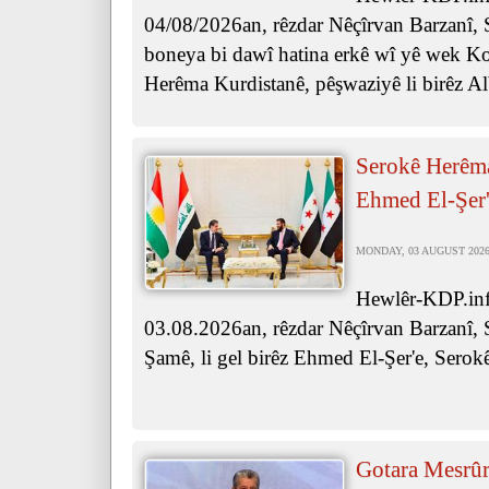
04/08/2026an, rêzdar Nêçîrvan Barzanî, 
boneya bi dawî hatina erkê wî yê wek Ko
Herêma Kurdistanê, pêşwaziyê li birêz Al
Serokê Herêma
Ehmed El-Şer'
MONDAY, 03 AUGUST 2026 
Hewlêr-KDP.inf
03.08.2026an, rêzdar Nêçîrvan Barzanî, 
Şamê, li gel birêz Ehmed El-Şer'e, Serok
Gotara Mesrûr