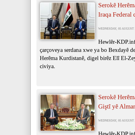
Serokê Herêma
Iraqa Federal 
WEDNESDAY, 05 AUGUST 20
Hewlêr-KDP.inf
çarçoveya serdana xwe ya bo Bexdayê de,
Herêma Kurdistanê, digel birêz Elî El-Ze
civiya.
Serokê Herêma
Giştî yê Alma
WEDNESDAY, 05 AUGUST 20
Hewlêr-KDP.info