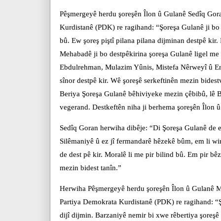
Pêşmergeyê herdu şoreşên Îlon û Gulanê Sedîq Gora
Kurdistanê (PDK) re ragihand: “Şoreşa Gulanê ji bo n
bû. Ew şoreş piştî pilana pilana dijminan destpê kir.
Mehabadê ji bo destpêkirina şoreşa Gulanê ligel me
Ebdulrehman, Mulazim Yûnis, Mistefa Nêrweyî û Erîf
sînor destpê kir. Wê şoreşê serkeftinên mezin bides
Beriya Şoreşa Gulanê bêhiviyeke mezin çêbibû, lê B
vegerand. Destkeftên niha ji berhema şoreşên Îlon 
Sedîq Goran herwiha dibêje: “Di Şoreşa Gulanê de e
Silêmaniyê û ez jî fermandarê hêzekê bûm, em li wir
de dest pê kir. Moralê li me pir bilind bû. Em pir b
mezin bidest tanîn.”
Herwiha Pêşmergeyê herdu şoreşên Îlon û Gulanê M
Partiya Demokrata Kurdistanê (PDK) re ragihand: “Ş
dijî dijmin. Barzaniyê nemir bi xwe rêbertiya şoreşê