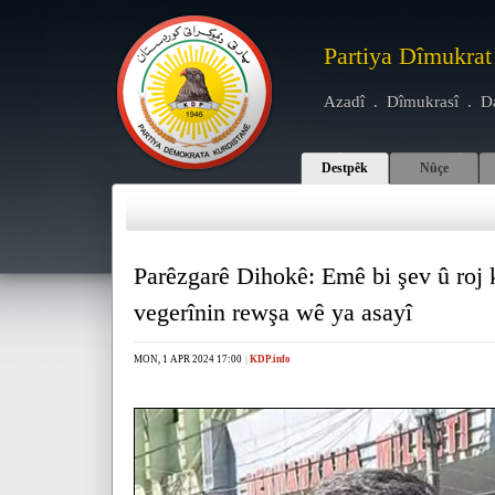
Partiya Dîmukrat
Azadî . Dîmukrasî . D
Destpêk
Nûçe
Parêzgarê Dihokê: Emê bi şev û roj 
vegerînin rewşa wê ya asayî
MON, 1 APR 2024 17:00
|
KDP.info