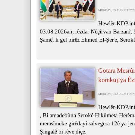
MONDAY, 03 AUGUST 2026 
Hewlêr-KDP.inf
03.08.2026an, rêzdar Nêçîrvan Barzanî, 
Şamê, li gel birêz Ehmed El-Şer'e, Serok
Gotara Mesrûr
komkujiya Êz
MONDAY, 03 AUGUST 2026 
Hewlêr-KDP.inf
, Bi amadebûna Serokê Hikûmeta Herêma
merasîmeke girêdayî salvegera 12ê ya je
Şingalê bi rêve diçe.