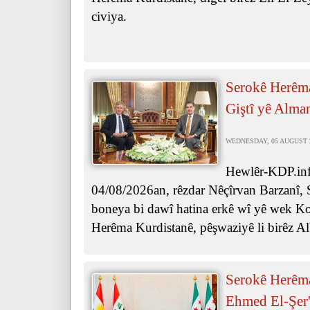
civiya.
Serokê Herêma
Giştî yê Alma
WEDNESDAY, 05 AUGUST 20
Hewlêr-KDP.info
04/08/2026an, rêzdar Nêçîrvan Barzanî, 
boneya bi dawî hatina erkê wî yê wek Ko
Herêma Kurdistanê, pêşwaziyê li birêz Al
Serokê Herêma
Ehmed El-Şer'