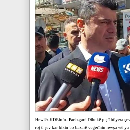
Hewlêr-KDP.info- Parêzgarê Dihokê piştî bûyera şew
roj û şev kar bikin bo bazarê vegerînin rewşa wê ya 