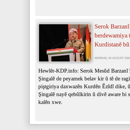
Serok Barzanî
berdewamiya ta
Kurdistanê bû
MONDAY, 03 AUGUST 2026 
Hewlêr-KDP.info: Serok Mesûd Barzanî îr
Şingalê de peyamek belav kir û tê de ra
piştgiriya daxwazên Kurdên Êzîdî dike, û 
Şingalê nayê qebûlkirin û divê aware bi s
kalên xwe.