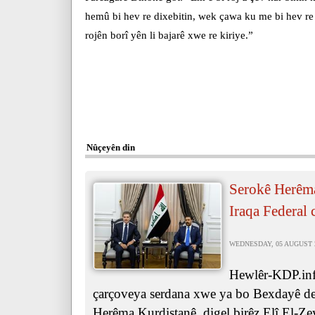
hemû bi hev re dixebitin, wek çawa ku me bi hev re
rojên borî yên li bajarê xwe re kiriye.”
Nûçeyên din
Serokê Herêma
Iraqa Federal 
WEDNESDAY, 05 AUGUST 20
Hewlêr-KDP.inf
çarçoveya serdana xwe ya bo Bexdayê de,
Herêma Kurdistanê, digel birêz Elî El-Ze