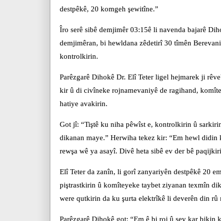
destpêkê, 20 komgeh şewitîne.”
Îro serê sibê demjimêr 03:15ê li navenda bajarê Dihok
demjimêran, bi hewldana zêdetirî 30 tîmên Berevani
kontrolkirin.
Parêzgarê Dihokê Dr. Elî Teter ligel hejmarek ji r
kir û di civîneke rojnamevaniyê de ragihand, komîte
hatiye avakirin.
Got jî: “Tiştê ku niha pêwîst e, kontrolkirin û sarkir
dikanan maye.” Herwiha tekez kir: “Em hewl didin k
rewşa wê ya asayî. Divê heta sibê ev der bê paqijkir
Elî Teter da zanîn, li gorî zanyariyên destpêkê 20 e
piştrastkirin û komîteyeke taybet ziyanan texmîn dik
were qutkirin da ku şurta elektrîkê li deverên din rû
Parêzgarê Dihokê got: “Em ê bi roj û şev kar bikin