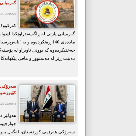
گەرمیانی 
26 22:08:29
گەرمیانی پارتی لە ڕاگەیەندراوێکدا لێدو
ماددەی 140 ڕەتکردەوە و بە "ناب
جەختیکردەوە کە بوونی ناوبراو لە پۆستەک
دەبێت ڕێز لە دەستوور و مافی پێکهاتەکا
سەرۆكی ه
كۆبوونەوە
26 22:08:43
چوارچێوەی
سەرۆكی هەرێمی كوردستان، لەگەڵ بەڕێز