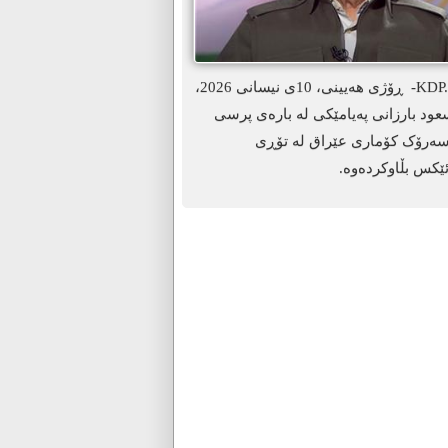
ھەولێر-KDP. info- ڕۆژی هەیینی، 10ی نیسانی 2026،
د بارزانی پەیامێکی لە بارەی پرسی
سەرۆک کۆماری عێراق لە تۆڕی
ێکس بڵاوکردەوە.