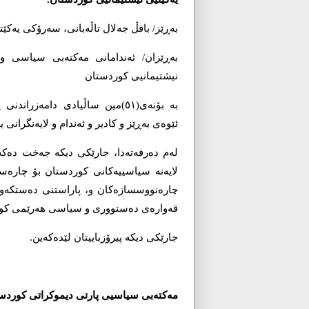
بەڕێز/ بافڵ جەلال تاڵەبانی، سەرۆکی یەکێ
بەڕێزان/ ئەندامانی مەکتەبی سیاسی و
نیشتیمانیی کوردستان
بە بۆنەی(٥١)مین ساڵیادی دامەزر
ئێوەی بەڕێز و کادیر و ئەندام و لایەنگرانی
لەم دەرفەتەدا، جارێکی دیکە جەخت دەکە
لایەنە سیاسییەکانی کوردستان بۆ چارە
چارەنووسسازەکان و، پاراستنی دەستکەوتە
قەوارەی دەستووری و سیاسی ھەرێمی کو
جارێکی دیکە پیرۆزباییتان لێدەکەین.
مەکتەبی سیاسیی پارتی دیموکراتی کوردس