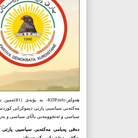
ھەولێر-info
مەکتەبی سیاسیی پارتی دیموکراتی کوردستا
سیاسی و ئەنجوومەنی باڵای سیاسی و بەرژ
دەقی پەیامی مەکتەبی سیاسیی پارتی دی
یەکێتیی نیشتیمانیی کوردستان.