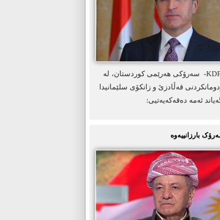
ھەولێر-KDP.info- سەرۆکی ھەرێمی کوردستان، لە
ومانکردنی قەڵادزێ و زانکۆی سلێمانیدا
ەیاند ئەمە دەقەکەیەتیی:
ەرۆک بارزانییەوە