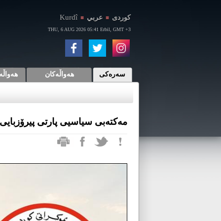
Kurdî
كوردی
عربي
■
■
THU, 6 AUG 2026 05:41 Erbil, GMT +3
سەرەکی
هەواڵەکان
هەواڵە
مەکتەبی سیاسیی پارتی پیرۆزبایی 