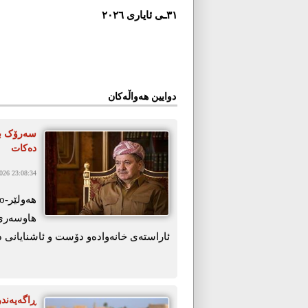
٣١ـی ئایاری ٢٠٢٦
دوایین هەواڵەکان
سەرۆک با
دەکات
26 23:08:34
ھاوسەری
ئاراستەی خانەوادەو دۆست و ئاشنایانی 
ڕاگەیەند