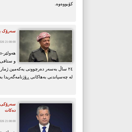
كۆبووەوە.
سەرۆک بار
26 21:08:00
و ستافی 
٢٤ ساڵ بەسەر دەرچوونی یەکەمین ژمار
لە چەسپاندنی بەھاکانی ڕۆژنامەگەریدا بەر
سەرۆکی ح
دەکات
26 21:08:00