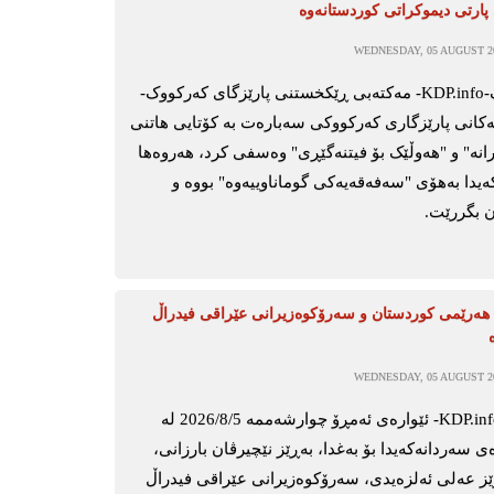
پارتی دیموکراتی کوردستانەوە
WEDNESDAY, 05 AUGUST 20
کەرکووک-KDP.info- مەکتەبی ڕێکخستنی پارێزگای کەرکووک-
انەکانی پارێزگاری کەرکووکی سەبارەت بە کۆتایی هاتنی
ەرپرسیارانە" و "هەوڵێک بۆ فیتنەگێڕی" وەسفی کرد، هەروەها
ەیدا بەهۆی "سەفەقەیەکی گوماناوییەوە" بووە و
ن بگررێت.
ەرێمی کوردستان و سەرۆکوەزیرانی عێراقی فیدراڵ
WEDNESDAY, 05 AUGUST 20
ھەولێر-KDP.info- ئێوارەی ئەمڕۆ چوارشەممە 2026/8/5 لە
 سەردانەکەیدا بۆ بەغدا، بەڕێز نێچیرڤان بارزانی،
 عەلی ئەلزەیدی، سەرۆكوەزیرانی عێراقی فیدراڵ