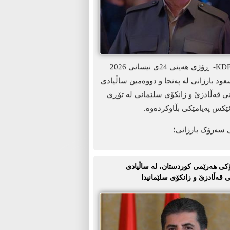
ھەولێر-KDP.info- ڕۆژی هەینی 24ی نیسانی 2026
د بارزانی لە پەنجا و دووەمین ساڵیادی
نی قەڵادزێ و زانکۆی سلێمانی لە تۆڕی
ێکس پەیامێکی بڵاوکردەوە.
 سەرۆک بارزانی؛
ی ھەرێمی کوردستان، لە ساڵیادی
 قەڵادزێ و زانکۆی سلێمانیدا