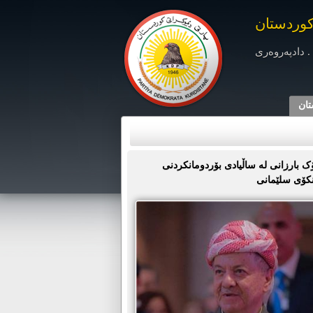
کوردستان
. دادپەروەری
تان
 بارزانی لە ساڵیادی بۆردومانکردنی
نکۆی سلێمانی