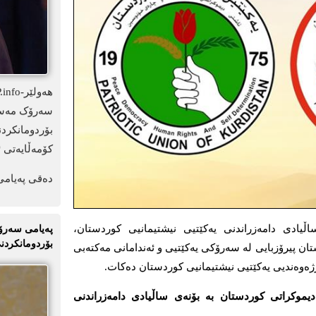
سەرۆک مەسعو
بۆردومانکرد
کۆمەڵایەتی ئ
دەقی پەیامی
KDP.- بە بۆنەی (٥١)ەمین ساڵیادی دامەزراندنی یەکێتیی نیشتیمانیی کوردستان،
پەیامی سەرۆک
بۆردومانکردنی
ن پیرۆزبایی لە سەرۆکی یەکێتیی و ئەندامانی مەکتەبی
ەوەندیی یەکێتیی نیشتیمانیی کوردستان دەکات.
موکراتی کوردستان بە بۆنەی ساڵیادی دامەزراندنی