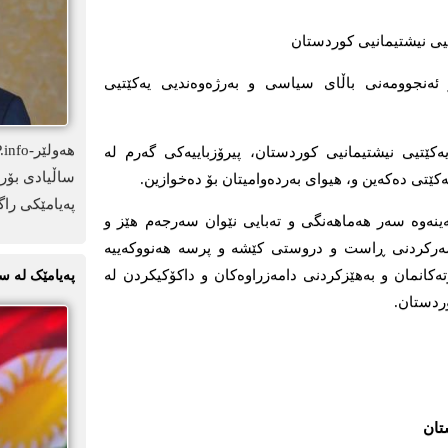
تیی نیشتیمانیی کوردستان
 ئەنجوومەنی باڵای سیاسی و بەرژەوەندیی یەکێتیی
اندنی یەکێتیی نیشتیمانیی کوردستان، پیرۆزباییەکی گەرم لە
ساڵیادی بۆرد
 یەکێتی دەکەین و، ھیوای بەردەوامیتان بۆ دەخوازین.
پەیامێکی راگ
ینەوە سەر ھەماھەنگی و تەبایی نێوان سەرجەم ھێز و
سەرکردنی ڕاست و دروستی کێشە و پرسە ھەنووکەییە
کانمان و بەھێزکردنی دامەزراوەکان و داکۆکیکردن لە
پەیامێک لە س
ردستان.
تان