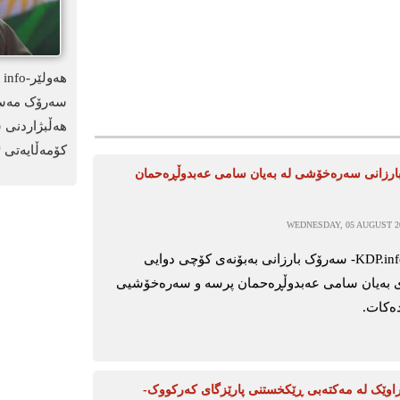
سەرۆک مەسعو
هەڵبژاردنی 
کۆمەڵایەتی ئ
رزانی سەرەخۆشی لە بەیان سامی عەبدوڵڕەحمان
WEDNESDAY, 05 AUGUST 20
ھەولێر-KDP.info- سەرۆک بارزانی بەبۆنەی کۆچی دوایی
 بەیان سامی عەبدوڵڕەحمان پرسە و سەرەخۆشیی
دەکات.
راوێک لە مەکتەبی ڕێکخستنی پارێزگای کەرکووک-