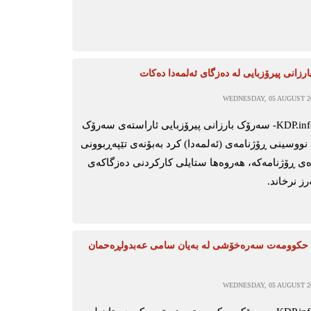
زانی پیرۆزبایی لە دەزگای ئەلمەدا دەکات
WEDNESDAY, 05 AUGUST 20
ھەولێر-KDP.info- سەرۆک بارزانی پیرۆزبایی ئاراستەی سەرۆک
نووسینی ڕۆژنامەی (ئەلمەدا) کرد بەبۆنەی تێپەڕبوونی
ەی ڕۆژنامەکە، ھەروەھا ستایلی کارکردنی دەزگاکەی
ز نرخاند.
کوومەت سەرەخۆشی لە بەیان سامی عەبدولڕەحمان
WEDNESDAY, 05 AUGUST 20