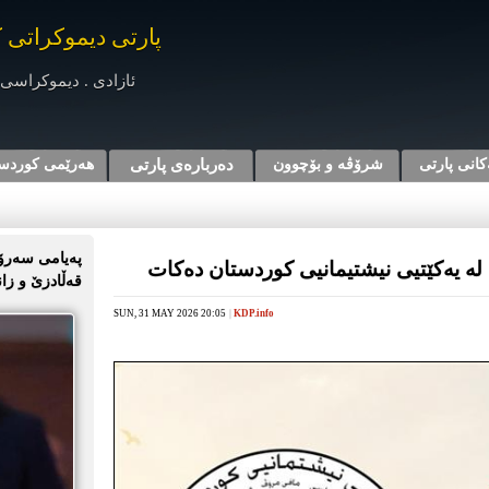
پارتی دیموکراتی 
ئازادی . دیموکراسی 
کانی پارتی
شرۆڤه‌ و بۆچوون
دەربارەی پارتی
هه‌رێمی کوردس
پەیامی سەرۆک
لە یەکێتیی نیشتیمانیی کوردستان دەکات
قەڵادزێ و زا
SUN, 31 MAY 2026 20:05
|
KDP.info