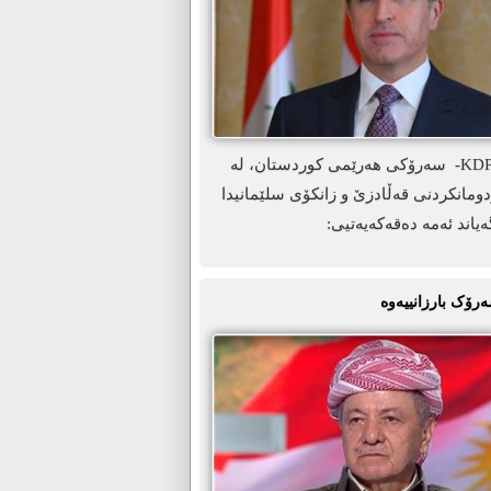
ھەولێر-KDP.info- سەرۆکی ھەرێمی کوردستان، لە
ومانکردنی قەڵادزێ و زانکۆی سلێمانیدا
ەیاند ئەمە دەقەکەیەتیی:
ەرۆک بارزانییەوە