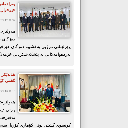
پەرلەمانی
خێرخوازیی
26 17:08:32
دەزگای خێ
ڕێزلێنانی مرۆیی بەخشییە دەزگای خێرخواز
بەردەوامەکانی لە پێشکەشکردنی خزمەتگوز
شاندێکی 
گشتی کۆم
26 16:08:16
پارتی دی
کونسوی گشتی نوێی کۆماری کۆریا، سەر