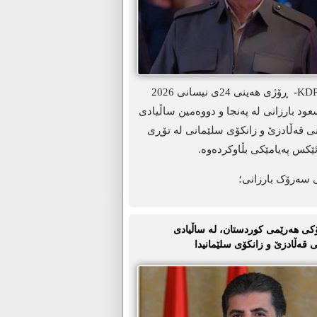
ھەولێر-KDP.info- ڕۆژی هەینی 24ی نیسانی 2026
د بارزانی لە پەنجا و دووەمین ساڵیادی
نی قەڵادزێ و زانکۆی سلێمانی لە تۆڕی
ێکس پەیامێکی بڵاوکردەوە.
 سەرۆک بارزانی؛
ی ھەرێمی کوردستان، لە ساڵیادی
 قەڵادزێ و زانکۆی سلێمانیدا