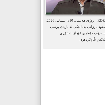
ھەولێر-KDP. info- ڕۆژی هەیینی، 10ی نیسانی 2026،
د بارزانی پەیامێکی لە بارەی پرسی
سەرۆک کۆماری عێراق لە تۆڕی
ێکس بڵاوکردەوە.