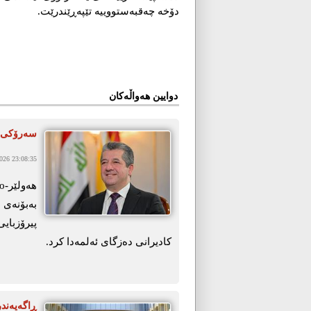
دۆخە چەقبەستووییە تێپەڕێندرێت.
دوایین هەواڵەکان
سەرۆكی ح
26 23:08:35
بەبۆنەی 
پیرۆزبای
کادیرانی دەزگای ئەلمەدا کرد.
ڕاگەیەند