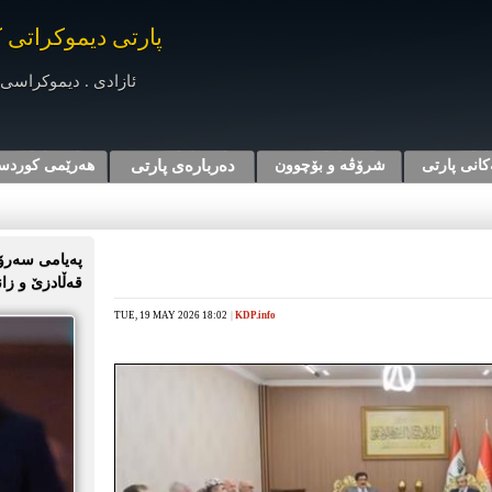
پارتی دیموکراتی 
ئازادی . دیموکراسی 
کانی پارتی
شرۆڤه‌ و بۆچوون
دەربارەی پارتی
هه‌رێمی کوردس
پەیامی سەرۆک
قەڵادزێ و زا
TUE, 19 MAY 2026 18:02
|
KDP.info