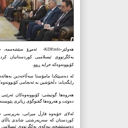
ھەولێر-KDP.info- ئەمڕۆ س
یەکگرتووی ئیسلامیی کوردستانیان کر
کۆبوونەوەکە خرایە ڕوو.
لە دەسپێکدا مامۆستا سەڵاحەدین بەهائە
رایگەیاند: دڵخۆشین بە ئەنجامی کۆبوونەوەک
هەروەها گوتیشی: کۆبوونەوەکان ئەرێنی
دەوێت و هەروەها گفتوگۆی زیاتری پێویستە
لەلای خۆیەوە فازڵ میرانی، بەرپرسی 
کوردستان کە سەرپەرشتی شاندی باڵای پار
دەستپێشخەرییەکەی یەکگرتووی ئیسلامی سە