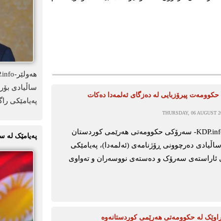
ساڵیادی بۆرد
كوومەت پیرۆزبایی لە دەزگای ئەلمەدا دەكات
پەیامێکی راگ
THURSDAY, 06 AUGUST 20
ھەولێر-KDP.info- سەرۆکی حکوومەتی ھەرێمی کوردستان
پەیامێک لە س
ساڵیادی دەرچوونی ڕۆژنامەی (ئەلمەدا)، پەیامێکی
ی ئاراستەی سەرۆک و دەستەی نووسەران و تەواوی
راوێک لە حکوومەتی هەرێمی کوردستانەوە