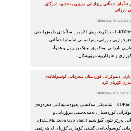
 ئەڵمانیا خەڵاتی ڕێزلێنانی مرۆیی بەخشییە دەزگای
 بارزانی
THURSDAY, 06 AUGUST 20
ھەولێر-KDP.inf- لە یادکردنەوەی 21ەمین ساڵیادی دامەزراندنی
رخوازیی بارزانی، پەرلەمانی ئەڵمانیا خەڵاتی
یی بارزانی، وەک پێزانینێک بۆ ڕۆڵ و هەوڵە
اری و هاوکارییە مرۆییەکان.
پارتی دیموکراتی کوردستان سەردانی کونسوڵخانەی
اری کۆریای کرد
THURSDAY, 06 AUGUST 20
ھەولێر-KDP.info- شاندێکی مەکتەبی پەیوەندییەکانی دەرەوەی
موکراتی کوردستان، بەمەبەستی پیرۆزبایی و
بەخێرهێنانی بەڕێز ئێون گیۆ شیم (H.E. Mr. Eoon Gyo Shim)،
دانی کونسوڵخانەی گشتی کۆماری کۆریای لە هەرێمی