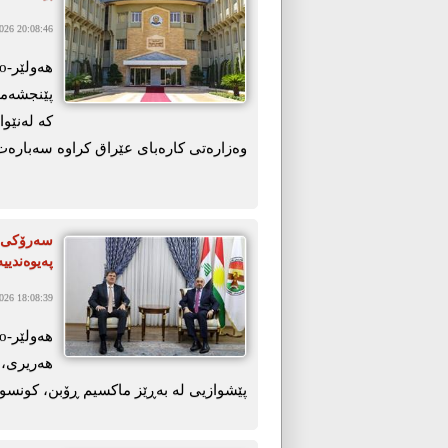
26 20:08:46
پێنجشەمم
كە لەنێوا
وەزارەتی كارەبای عێراق كراوە سەبارەت
سەرۆکی د
پەیوەندیی
26 18:08:39
هەریری، 
پێشوازیی لە بەڕێز ماکسیم ڕۆبن، کونسو