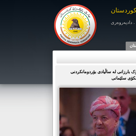
کوردستان
. دادپەروەری
تان
 بارزانی لە ساڵیادی بۆردومانکردنی
نکۆی سلێمانی