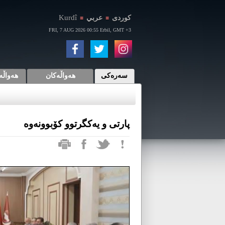
Kurdî
كوردی
عربي
■
■
FRI, 7 AUG 2026 00:55 Erbil, GMT +3
سەرەکی
هەواڵەکان
هەواڵە
پارتی و یەکگرتوو کۆبوونەوە