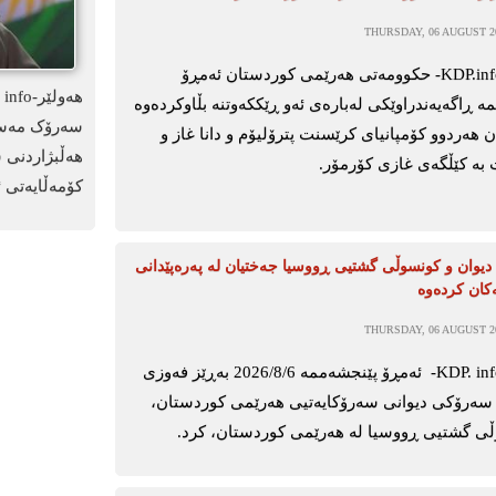
THURSDAY, 06 AUGUST 20
ھەولێر-KDP.info- حكوومەتی هەرێمی كوردستان ئەمڕۆ
ە ڕاگەیەندراوێكی لەبارەی ئەو ڕێككەوتنە بڵاوكردەوە
سەرۆک مەسعو
ن هەردوو كۆمپانیای کرێسنت پترۆلیۆم و دانا غاز و
هەڵبژاردنی 
 بە كێڵگەی غازی كۆرمۆر.
کۆمەڵایەتی ئ
یوان و کونسوڵی گشتیی ڕووسیا جەختیان لە پەرەپێدانی
ەکان کردەوە
THURSDAY, 06 AUGUST 20
ھەولێر-KDP. info- ئەمڕۆ پێنجشەممە 2026/8/6 بەڕێز فەوزی
سەرۆکی دیوانی سەرۆکایەتیی هەرێمی کوردستان،
ڵی گشتیی ڕووسیا لە هەرێمی کوردستان، کرد.