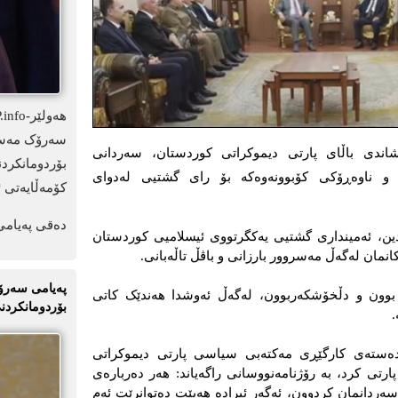
سەرۆک مەسعو
ێشەممە، شاندی باڵای پارتی دیموکراتی کوردستان، سەردانی
بۆردومانکرد
د و ناوەڕۆکی کۆبوونەوەکە بۆ رای گشتیی لەدوای
کۆمەڵایەتی ئ
دەقی پەیامی
دین، ئەمینداری گشتیی یەکگرتووی ئیسلامیی کوردستان
انمان لەگەڵ مەسروور بارزانی و باڤڵ تاڵەبانی.
پەیامی سەرۆک
 بوون و دڵخۆشکەربوون، لەگەڵ ئەوشدا هەندێک کاتی
بۆردومانکردنی
.
دەستەی کارگێڕی مەکتەبی سیاسی پارتی دیموکراتی
تی کرد، بە رۆژنامەنووسانی راگەیاند: هەر دەربارەی
ردانمان کردوون، ئەگەر ئیرادە هەبێت دەتوانرێت ئەم