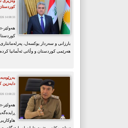
وەزیری نا
کوردستان 
26 14:08:33
کوردستان
بارزانی و سەردار یوکسەل، پەرلەمانتاری ئ
هەرێمی کوردستان و وڵاتی ئەڵمانیا کردەو
دابەزین ک
26 13:08:22
ڕایدەگەی
هاوکاریی 
تەناهییەکان، ڕێژەی تاوان لە پارێزگای ه