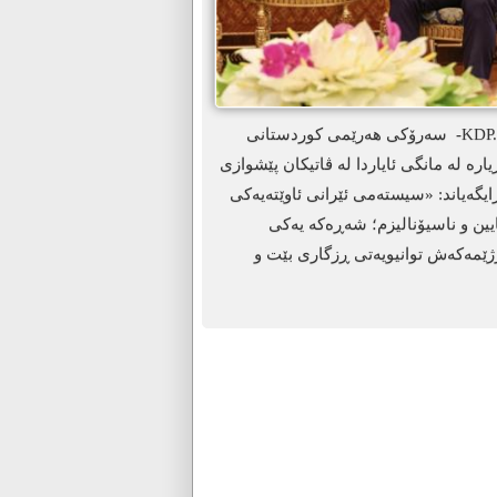
ھەولێر-KDP. info- سەرۆکی هەرێمی کوردستانی
یارە لە مانگی ئایاردا لە ڤاتیکان پێشوازی
یگەیاند: «سیستەمی ئێرانی ئاوێتەیەکی
ئایین و ناسیۆنالیزم؛ شەڕەکە یەکی
ێمەکەش توانیویەتی ڕزگاری بێت و