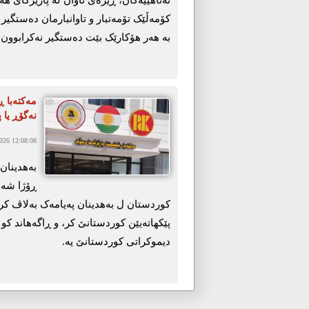
کۆمەڵێک تۆمەتبار و تاوانبارمان دەستگیر
بە هەر هۆکارێک بێت دەستگیر نەکرابوون.
مەکتەبا ڕێ
نەگۆڕ یا پ
26 12:08:08
ڕۆژا شەه
کوردستان ل بەهدینان پەیامەک بەلاڤ کر و 
پێکهاتەیێن کوردستانێ کر، و ڕاگەهاند کو پ
دیموکراتی کوردستانێ یە.