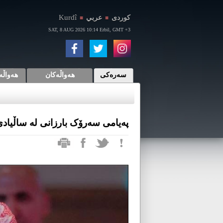
Kurdî
كوردی
عربي
■
■
SAT, 8 AUG 2026 10:14 Erbil, GMT +3
سەرەکی
هەواڵەکان
هەواڵە
پەیامی سەرۆک بارزانی لە ساڵیادی