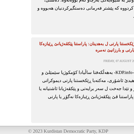
 کردووە کە پێشتر فەرمانی دەستگیرکردنیان هەبووە و
کخستنا پارتی ل بەهدینان: پاراستنا پێکڤەژیانێ ڕێبازەکا
ارتی و بارزانیێ نەمرە
FRIDAY, 07 AUGUST 20
بەهدینان-KDP.info- بەهەڵکەفتا ساڵیادا کۆمکوژیا سێمێلێ و
یدێ ئاشۆری، مەکتەبا ڕێکخستنا پارتی دیموکراتی
تێدا جەخت ل سەر برایەتی و پێکڤەژیانا ئاشتیانە یا
اراستنا ڤێ پێکڤەژیانێ ڕێبازەکا نەگۆڕ یا پارتی
© 2023 Kurdistan Democratic Party, KDP