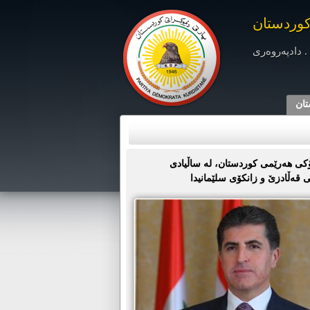
کوردستان
. دادپەروەری
تان
ی ھەرێمی کوردستان، لە ساڵیادی
 قەڵادزێ و زانکۆی سلێمانیدا