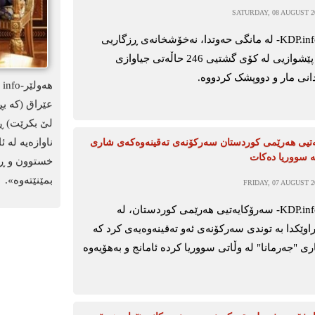
SATURDAY, 08 AUGUST 20
هەولێر-KDP.info- لە مانگی حەوتدا، نەخۆشخانەی ڕزگاریی
فێرکاری پێشوازیی لە کۆی گشتیی 246 حاڵەتی جیاوازی
نی مار و دووپشک کردووە.
عێراق (کە بڕ
لێ بکرێت) ڕا
ناوازەیە لە 
تیی هەرێمی کوردستان سەرکۆنەی تەقینەوەکەی شاری
ە سووریا دەکات
خستوون و ڕژ
بمێنێتەوە».
FRIDAY, 07 AUGUST 20
ھەولێر-KDP.info- سەرۆکایەتیی ھەرێمی کوردستان، لە
اوێکدا بە توندی سەرکۆنەی ئەو تەقینەوەیەی کرد کە
"جەرمانا" لە وڵاتی سووریا کردە ئامانج و بەھۆیەوە