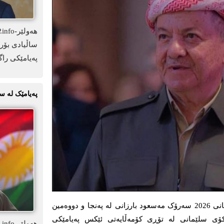
ساڵیادی بۆرد
پەیامێکی راگ
پەیامێک لە س
ھەولێر-KDP.info- ڕۆژی هەینی 24ی نیسانی 2026 سەرۆک مەسعود بارزانی لە پەنجا و دووەمین
نکۆی سلێمانی لە تۆڕی کۆمەڵایەتی ئێکس پەیامێکی