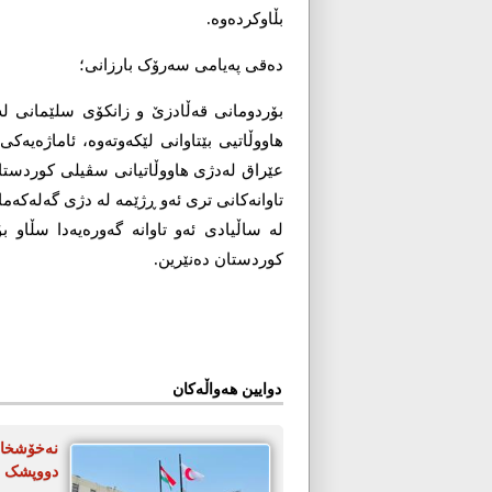
بڵاوکردەوە.
دەقی پەیامی سەرۆک بارزانی؛
هاووڵاتیی بێتاوانی لێکەوتەوە، ئاماژە
عێراق لەدژی هاووڵاتیانی سڤیلی کوردستان ب
تاوانەکانی تری ئەو ڕژێمە لە دژی گەلەکەما
لە ساڵیادی ئەو تاوانە گەورەیەدا سڵاو
کوردستان دەنێرین.
دوایین هەواڵەکان
دووپشک ت