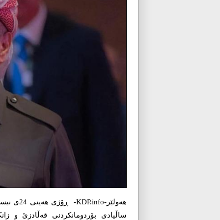
ساڵیادی بۆردومانکردنی قەڵادزێ و زا