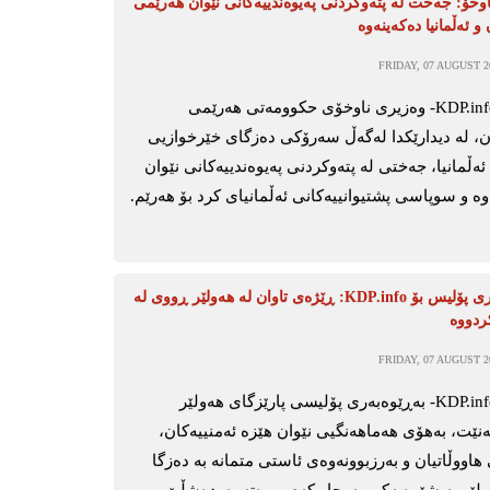
وخۆ: جەخت لە پتەوکردنی پەیوەندییەکانی نێوان هەرێمی
و ئەڵمانیا دەکەینەوە
FRIDAY, 07 AUGUST 20
هەولێر-KDP.info- وەزیری ناوخۆی حکوومەتی هەرێمی
، لە دیدارێکدا لەگەڵ سەرۆکی دەزگای خێرخوازیی
ەڵمانیا، جەختی لە پتەوکردنی پەیوەندییەکانی نێوان
ە و سوپاسی پشتیوانییەکانی ئەڵمانیای کرد بۆ هەرێم.
بەڕێوەبەری پۆلیس بۆ KDP.info: ڕێژەی تاوان لە هەولێر ڕووی لە
ردووە
FRIDAY, 07 AUGUST 20
هەولێر-KDP.info- بەڕێوەبەری پۆلیسی پارێزگای هەولێر
ەنێت، بەهۆی هەماهەنگیی نێوان هێزە ئەمنییەکان،
هاووڵاتیان و بەرزبوونەوەی ئاستی متمانە بە دەزگا
ەولێر بە شێوەیەکی بەرچاو کەم بووەتەوە. دەشڵێ،