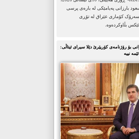
د بارزانی پەیامێکی لە بارەی پرسی
سەرۆک کۆماری عێراق لە تۆڕی
ێکس بڵاوکردەوە.
انی بۆ رۆژنامەی كۆریێرێ دێلا سیراى ئیتاڵى:
مە نییە