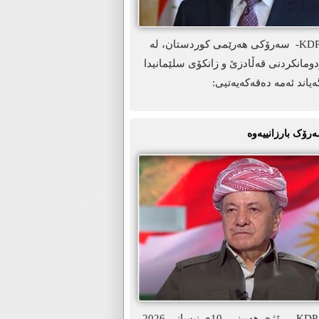
ھەولێر-KDP.info- سەرۆکی ھەرێمی کوردستان، لە
ومانکردنی قەڵادزێ و زانکۆی سلێمانیدا
ەیاند ئەمە دەقەکەیەتیی:
ەرۆک بارزانییەوە
ھەولێر-KDP. info- ڕۆژی هەیینی، 10ی نیسانی 2026،