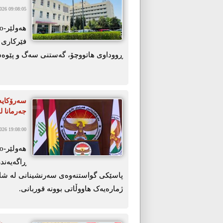
26 09:08:05
ڕووداوی هاتووچۆ، گەستنی سەگ و پێوەدا
سەرۆکایە
جەرمانا ل
26 19:08:00
ڕاگەیەندر
پاسێکی گواستنەوەی سەرنشینانی لە شاری 
ژمارەیەک ھاووڵاتی بوونە قوربانی.