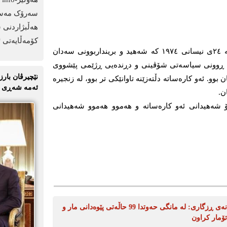
سەرۆک مەسعو
هەڵبژاردنی 
کۆمەڵایەتی ئ
بۆردومانی قەڵادزێ و زانکۆی سلێمانی لە ۲٤ی نیسانی ۱۹۷٤ کە شەهید و برینداربوونی سەدان
یەکی ڕوونی سیاسەتی شۆڤینی و دڕندەیی ڕژێمی پێشووی
نێچیرڤان بارز
وو. ئەو کارەساتە دڵتەزێنە تاوانێکی تر بوو، لە زنجیرە
ئەمە شەڕی ئێ
ن.
 بۆ شەهیدانی ئەو کارەساتە و هەموو هەموو شەهیدانی
نەخۆشخانەی ڕزگاری: لە مانگی حەوتدا 99 حاڵەتی پێوەدانی مار و
ۆمار کراون