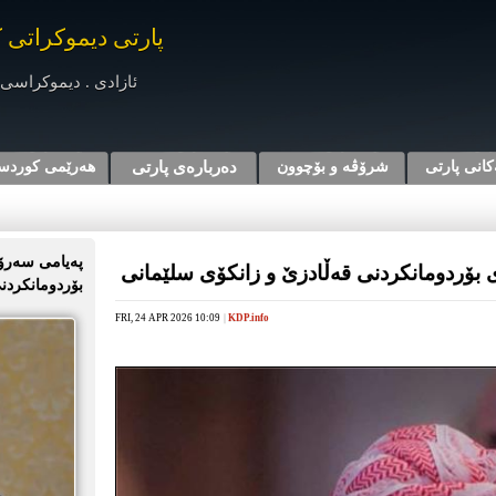
پارتی دیموکراتی 
ئازادی . دیموکراسی 
کانی پارتی
شرۆڤه‌ و بۆچوون
دەربارەی پارتی
هه‌رێمی کوردس
پەیامی سەرۆک
 بۆردومانکردنی قەڵادزێ و زانکۆی سلێمانی
بۆردومانکردنی
FRI, 24 APR 2026 10:09
|
KDP.info