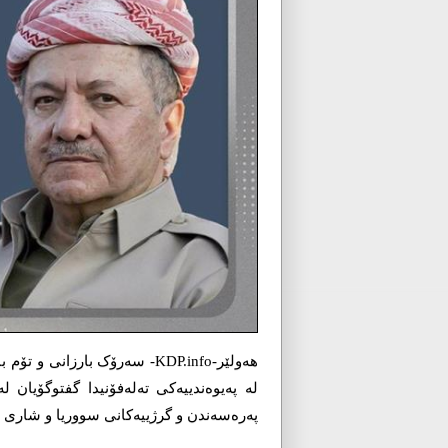
ھەولێر-KDP.info- سەرۆک بارزا
لە پەیوەندییەکی تەلەفۆنیدا گفتوگۆیان 
پەرەسەندن و گرژییەکانی سووریا و شاری ح