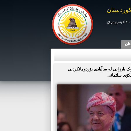
کوردستان
. دادپەروەری
تان
 بارزانی لە ساڵیادی بۆردومانکردنی
نکۆی سلێمانی