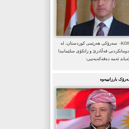
ھەولێر-KDP.info- سەرۆکی ھەرێمی کوردستان، لە
ومانکردنی قەڵادزێ و زانکۆی سلێمانیدا
ەیاند ئەمە دەقەکەیەتیی:
ەرۆک بارزانییەوە