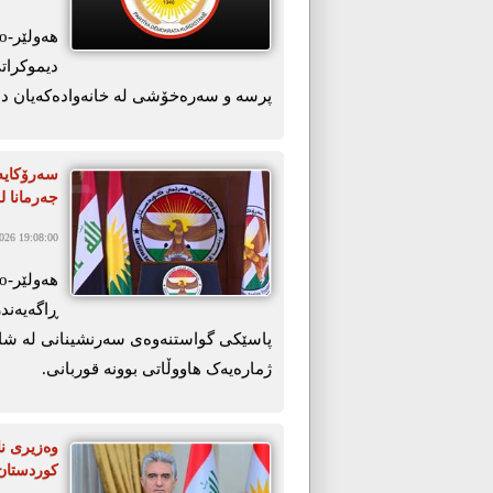
دیموکراتی
پرسە و سەرەخۆشی لە خانەوادەکەیان د
سەرۆکایە
جەرمانا ل
26 19:08:00
ڕاگەیەندر
پاسێکی گواستنەوەی سەرنشینانی لە شاری 
ژمارەیەک ھاووڵاتی بوونە قوربانی.
وەزیری نا
کوردستان 