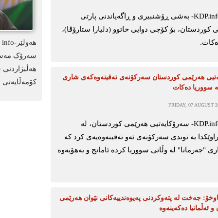
ھەولێر-KDP.info- بەشی ڕۆشنبیری و ڕاگەیاندنی پارتی
 کوردستان، بۆ کۆچی دوایی خاتوو (دلیارا ستارۆڤا)،
ەکات.
سەرۆک مەسعو
هەڵبژاردنی 
تیی هەرێمی کوردستان سەرکۆنەی تەقینەوەکەی شاری
کۆمەڵایەتی ئ
ە سووریا دەکات
FRIDAY, 07 AUGUST 20
ھەولێر-KDP.info- سەرۆکایەتیی ھەرێمی کوردستان، لە
اوێکدا بە توندی سەرکۆنەی ئەو تەقینەوەیەی کرد کە
"جەرمانا" لە وڵاتی سووریا کردە ئامانج و بەھۆیەوە
وخۆ: جەخت لە پتەوکردنی پەیوەندییەکانی نێوان هەرێمی
و ئەڵمانیا دەکەینەوە