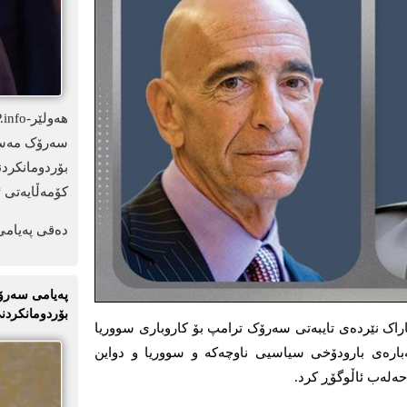
سەرۆک مەسعو
بۆردومانکرد
کۆمەڵایەتی ئ
دەقی پەیامی
پەیامی سەرۆک
بۆردومانکردنی
نی و تۆم باراک نێردەی تایبەتی سەرۆک ترامپ بۆ کاروباری سووریا
لەبارەی بارودۆخی سیاسیی ناوچەکە و سووریا و دواین
ەلەب ئاڵوگۆڕ کرد.