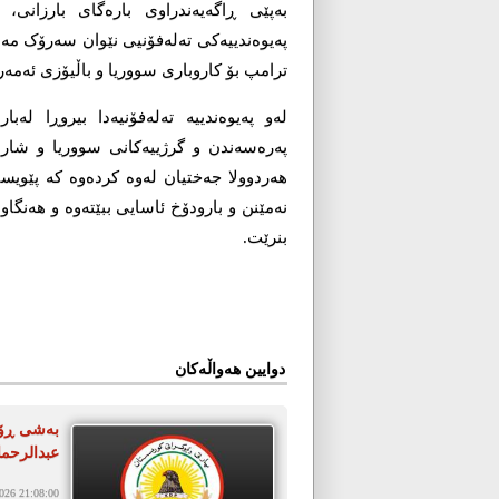
پەیوەندییەکی تەلەفۆنیی نێوان سەرۆک مەس
ترامپ بۆ کاروباری سووریا و باڵیۆزی ئەمەریک
لەو پەیوەندییە تەلەفۆنیەدا بیروڕا لە
پەرەسەندن و گرژییەکانی سووریا و شاری 
ھەردوولا جەختیان لەوە کردەوە کە پێویس
نەمێنن و بارودۆخ ئاسایی ببێتەوە و ھەنگ
بنرێت.
دوایین هەواڵەکان
بەشی ڕۆش
عبدالرحم
26 21:08:00