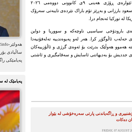
بەپێی ڕاگەیەندراوی بارەگای بارزانی، ئێوارەی ڕۆژی ھەینی ٩ی کانوونی دووەمی ٢٠٢٦
عود بارزانی و بەڕێز تۆم باراک نێردەی تایبەتی سەرۆک
ا لە تورکیا ئەنجام درا.
بارەی بارودۆخی سیاسیی ناوچەکە و سووریا و دواین
حەلەب ئاڵوگۆڕ کرا. ھەر لەو پەیوەندییە تەلەفۆنیەدا
تە ھەموو ھەوڵێک بدرێت بۆ ئەوەی گرژی و ئاڵۆزییەکان
ساڵیادی بۆرد
اوی جددیش بۆ بەدیھاتنی ئاسایش و سەقامگیری و ئاشتی
پەیامێکی راگ
پەیامێک لە س
نبیری و ڕاگەیاندنی پارتی سەرەخۆشی لە بێوار
ان دەکات
FRIDAY, 07 AUGUST 20