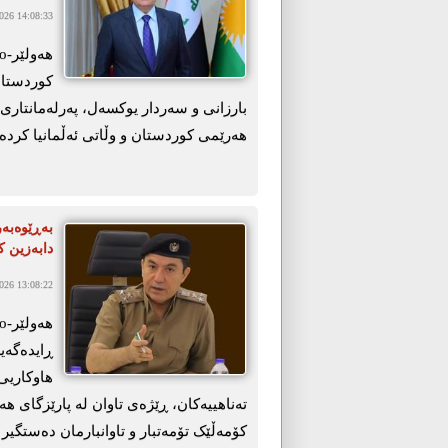
26 14:08:33
کوردستان
بارزانی و سەردار یوکسەل، پەرلەمانتاری ئ
هەرێمی کوردستان و وڵاتی ئەڵمانیا کردەو
دابەزین ک
26 13:08:22
ڕایدەگەی
هاوکاریی 
تەناهییەکان، ڕێژەی تاوان لە پارێزگای ه
کۆمەڵێک تۆمەتبار و تاوانبارمان دەستگیر