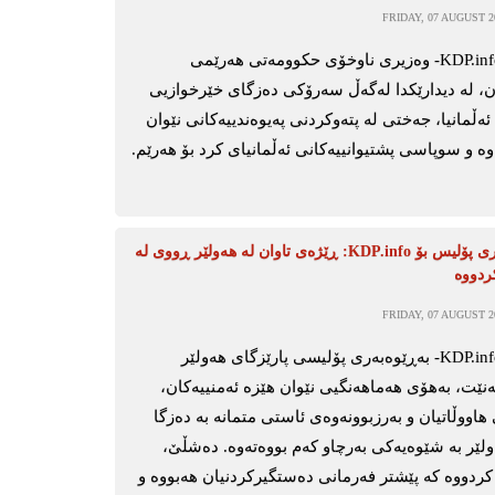
FRIDAY, 07 AUGUST 20
هەولێر-KDP.info- وەزیری ناوخۆی حکوومەتی هەرێمی
، لە دیدارێکدا لەگەڵ سەرۆکی دەزگای خێرخوازیی
ەڵمانیا، جەختی لە پتەوکردنی پەیوەندییەکانی نێوان
ە و سوپاسی پشتیوانییەکانی ئەڵمانیای کرد بۆ هەرێم.
بەڕێوەبەری پۆلیس بۆ KDP.info: ڕێژەی تاوان لە هەولێر ڕووی لە
ردووە
FRIDAY, 07 AUGUST 20
هەولێر-KDP.info- بەڕێوەبەری پۆلیسی پارێزگای هەولێر
ەنێت، بەهۆی هەماهەنگیی نێوان هێزە ئەمنییەکان،
هاووڵاتیان و بەرزبوونەوەی ئاستی متمانە بە دەزگا
ەولێر بە شێوەیەکی بەرچاو کەم بووەتەوە. دەشڵێ،
 کردووە کە پێشتر فەرمانی دەستگیرکردنیان هەبووە و