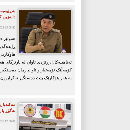
دابەزین ک
26 13:08:22
ڕایدەگەی
هاوکاریی 
تەناهییەکان، ڕێژەی تاوان لە پارێزگای ه
کۆمەڵێک تۆمەتبار و تاوانبارمان دەستگیر
بە هەر هۆکارێک بێت دەستگیر نەکرابوون.
مەکتەبا ڕێ
نەگۆڕ یا پ
26 12:08:08