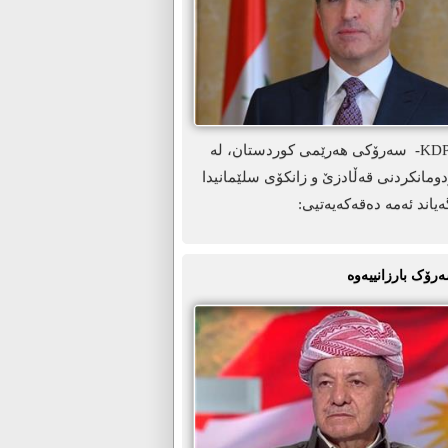
ھەولێر-KDP.info- سەرۆکی ھەرێمی کوردستان، لە
ومانکردنی قەڵادزێ و زانکۆی سلێمانیدا
ەیاند ئەمە دەقەکەیەتیی:
ەرۆک بارزانییەوە