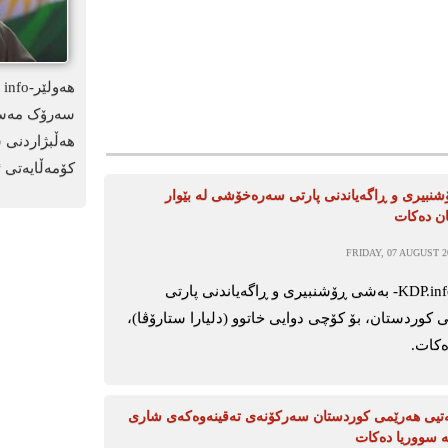
سەرۆک مەسعو
هەڵبژاردنی 
کۆمەڵایەتی ئ
نبیری و ڕاگەیاندنی پارتی سەرەخۆشی لە بێوار
ان دەکات
FRIDAY, 07 AUGUST 20
ھەولێر-KDP.info- بەشی ڕۆشنبیری و ڕاگەیاندنی پارتی
 کوردستان، بۆ کۆچی دوایی خاتوو (دلیارا ستارۆڤا)،
ەکات.
تیی هەرێمی کوردستان سەرکۆنەی تەقینەوەکەی شاری
ە سووریا دەکات