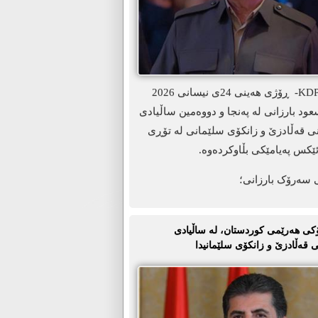
ھەولێر-KDP.info- ڕۆژی هەینی 24ی نیسانی 2026
د بارزانی لە پەنجا و دووەمین ساڵیادی
نی قەڵادزێ و زانکۆی سلێمانی لە تۆڕی
ێکس پەیامێکی بڵاوکردەوە.
 سەرۆک بارزانی؛
ی ھەرێمی کوردستان، لە ساڵیادی
 قەڵادزێ و زانکۆی سلێمانیدا