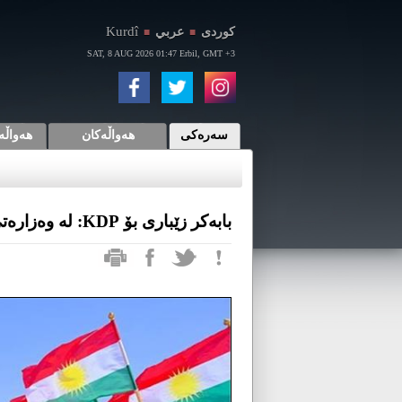
Kurdî
كوردی
عربي
■
■
SAT, 8 AUG 2026 01:47 Erbil, GMT +3
سەرەکی
هەواڵەکان
هەواڵە
بابەكر زێباری بۆ KDP: لە وەزارەتی پێشمەرگە میحوەر و فەرماندەیی نامێنن