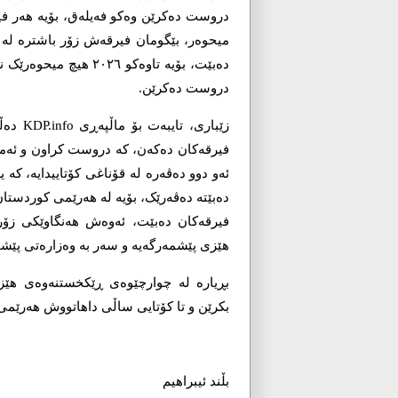
دروست دەکرێن وەکو فەیلەق، بۆیە ھەر ف
میحوەر، بێگومان فیرقەش زۆر باشترە لە 
دەبێت، بۆیە تاوەکو ٢٦
دروست دەکرێن.
زێباری
فیرقەکان دەکەن، کە دروست کراون و ئەمان
ئەو دوو دەڤەرە لە قۆناغی کۆتاییدایە، کە
دەبێتە دەڤەرێک، بۆیە لە ھەرێمی کوردست
فیرقەکان دەبێت، ئەوەش ھەنگاوێکی زۆر
ھێزی پێشمەرگەیە و سەر بە وەزارەتی پێ
بڕیارە لە چوارچێوەی ڕێکخستنەوەی ھێ
بکرێن و تا کۆتایی ساڵی داھاتووش ھەرێمی
بڵند ئیبراھیم