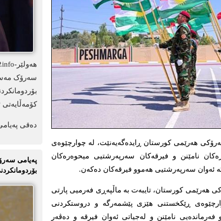
سەرۆک مەسعو
بۆردومانکرد
کۆمەڵایەتی ئ
دەقی پەیامی
سەربازیی سەرۆکی ھەرێمی کورستان ڕایدەگەیەنێت، لە چوارچێوەی
ەکان نامێنن و فیرقەکان سەرپەرشتیی میحوەرەکان
پەیامی سەرۆک
 ئەوان سەرپەرشتیی ھەموو فیرقەکان دەکەن.
بۆردومانکردنی
کی ھەرێمی کورستان، تایبەت بە ماڵپەڕی فەرمیی پارتی
چوارچێوەی ڕێکخستنی ھێزی پێشمەرگە و دروستکردنی
 فەرماندەیی نامێنن و لەجیاتی ئەوان فیرقە و دەڤەر