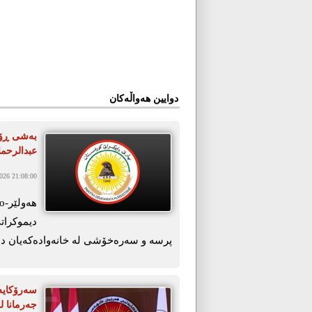
دوایین هەواڵەکان
بەشی ڕۆش
عبدالرحم
26 21:08:00
دیموکراتی
پرسە و سەرەخۆشی لە خانەوادەکەیان د
سەرۆکایە
جەرمانا ل