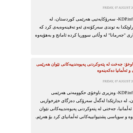
FRIDAY, 07 AUGUST 20
ھەولێر-KDP.info- سەرۆکایەتیی ھەرێمی کوردستان، لە
اوێکدا بە توندی سەرکۆنەی ئەو تەقینەوەیەی کرد کە
"جەرمانا" لە وڵاتی سووریا کردە ئامانج و بەھۆیەوە
وخۆ: جەخت لە پتەوکردنی پەیوەندییەکانی نێوان هەرێمی
و ئەڵمانیا دەکەینەوە
FRIDAY, 07 AUGUST 20
هەولێر-KDP.info- وەزیری ناوخۆی حکوومەتی هەرێمی
، لە دیدارێکدا لەگەڵ سەرۆکی دەزگای خێرخوازیی
ەڵمانیا، جەختی لە پتەوکردنی پەیوەندییەکانی نێوان
ە و سوپاسی پشتیوانییەکانی ئەڵمانیای کرد بۆ هەرێم.