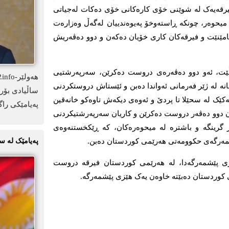
یرقەیەک لە شوێنی خۆی کارەکانی خۆی دەکات لەجیاتی
میحوەر، چونکە ڕاستەوخۆ پەیوەندییان لەگەڵ وەزارەت
٢٠ ھیچ میحوەرێک نامێنێت و فیرقەکان کاری خۆیان دەکەن و دوو دەڤەریش
، تایبەت بۆ ماڵپەڕی KDP.info دەڵێت، ئەو دوو دەڤەرەی دروست دەکرێن، سەرپەرشتیی
ە لە ژێر فەرمانی ئەواندا دەبن و ئێستاش دروستکردنی
ساڵیادی بۆرد
 یەکێک لە سحێلا تا پردێ و ئەوەی دیکەش تاوەکو خانەقین
پەیامێکی راگ
ان دوو دەڤەر دروست دەکرێن و کاریان سەرپەرشتیکردنی
 گرینگە و باشترە لە میحوەرەکان، کە ڕێکخستنەوەی
شمەرگەی حکوومەتی ھەرێمی کوردستان دەبن.
پەیامێک لە س
زی پێشمەرگەدا، لە ھەرێمی کوردستان فیرقە دروست
 کوردستان دەبێتە خاوەن یەک ھێزی پێشمەرگە.