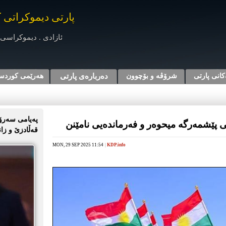
پارتی دیموکراتی 
ئازادی . دیموکراسی 
کانی پارتی
شرۆڤه‌ و بۆچوون
دەربارەی پارتی
هه‌رێمی کوردس
پەیامی سەرۆک
قەڵادزێ و زا
MON, 29 SEP 2025 11:54
|
KDP.info