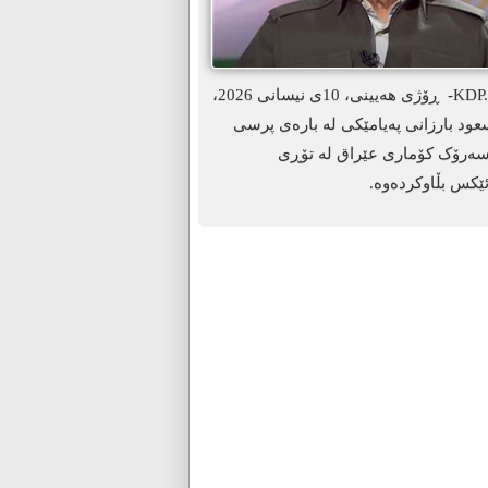
ھەولێر-KDP. info- ڕۆژی هەیینی، 10ی نیسانی 2026،
د بارزانی پەیامێکی لە بارەی پرسی
سەرۆک کۆماری عێراق لە تۆڕی
ێکس بڵاوکردەوە.