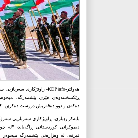
ھەولێر-KDP.info- راوێژکاری 
ڕێکسختنەوەی ھێزی پێشمەرگە، میحوەر
دەکەن و دوو دەڤەریش دروست دەکرێن، کە
بابەکر زێباری، ڕاوێژکاری سەربازیی سەرۆ
دیموکراتی کوردستانی ڕاگەیاند، "لە 
فیرقە، لە وەزارەتی پێشمەرگە میحوەر و