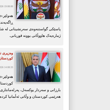
26 19:08:00
ڕاگەیەندر
پاسێکی گواستنەوەی سەرنشینانی لە شاری 
ژمارەیەک ھاووڵاتی بوونە قوربانی.
وەزیری نا
کوردستان 
26 14:08:33
کوردستان
بارزانی و سەردار یوکسەل، پەرلەمانتاری ئ
هەرێمی کوردستان و وڵاتی ئەڵمانیا کردەو