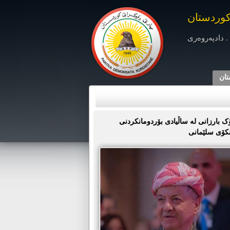
کوردستان
. دادپەروەری
تان
 بارزانی لە ساڵیادی بۆردومانکردنی
نکۆی سلێمانی